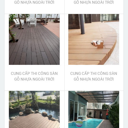
GỖ NHỰA NGOÀI TRỜI
GỖ NHỰA NGOÀI TRỜI
HUYỆN NHÀ BÈ
HUYỆN HÓC MÔN
CUNG CẤP THI CÔNG SÀN
CUNG CẤP THI CÔNG SÀN
GỖ NHỰA NGOÀI TRỜI
GỖ NHỰA NGOÀI TRỜI
HUYỆN CỦ CHI
HUYỆN CẦN GIỜ