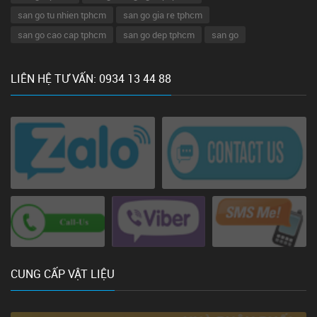
san go tu nhien tphcm
san go gia re tphcm
san go cao cap tphcm
san go dep tphcm
san go
LIÊN HỆ TƯ VẤN: 0934 13 44 88
CUNG CẤP VẬT LIỆU