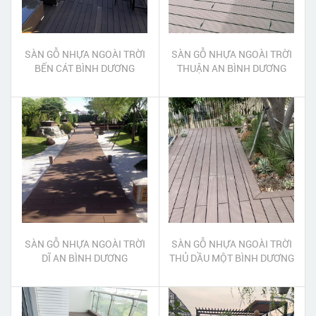
SÀN GỖ NHỰA NGOÀI TRỜI
SÀN GỖ NHỰA NGOÀI TRỜI
BẾN CÁT BÌNH DƯƠNG
THUẬN AN BÌNH DƯƠNG
SÀN GỖ NHỰA NGOÀI TRỜI
SÀN GỖ NHỰA NGOÀI TRỜI
DĨ AN BÌNH DƯƠNG
THỦ DẦU MỘT BÌNH DƯƠNG