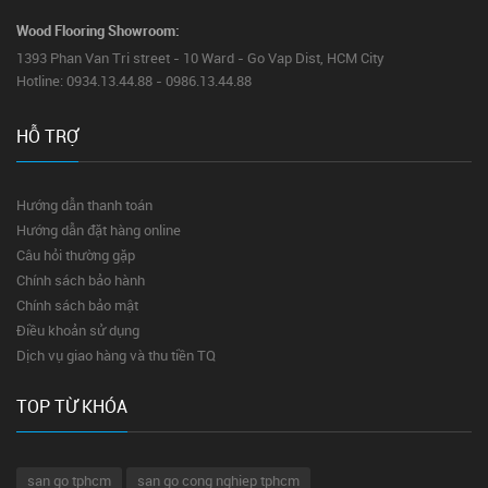
Wood Flooring Showroom:
1393 Phan Van Tri street - 10 Ward - Go Vap Dist, HCM City
Hotline: 0934.13.44.88 - 0986.13.44.88
HỖ TRỢ
Hướng dẫn thanh toán
Hướng dẫn đặt hàng online
Câu hỏi thường gặp
Chính sách bảo hành
Chính sách bảo mật
Điều khoản sử dụng
Dịch vụ giao hàng và thu tiền TQ
TOP TỪ KHÓA
san go tphcm
san go cong nghiep tphcm