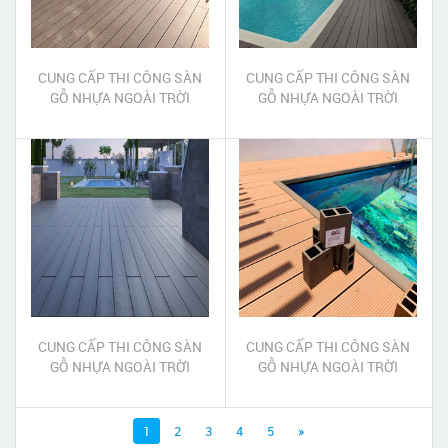
CUNG CẤP THI CÔNG SÀN
CUNG CẤP THI CÔNG SÀN
GỖ NHỰA NGOÀI TRỜI
GỖ NHỰA NGOÀI TRỜI
HUYỆN BÌNH CHÁNH
QUẬN THỦ ĐỨC
CUNG CẤP THI CÔNG SÀN
CUNG CẤP THI CÔNG SÀN
GỖ NHỰA NGOÀI TRỜI
GỖ NHỰA NGOÀI TRỜI
QUẬN TÂN PHÚ
QUẬN TÂN BÌNH
1
2
3
4
5
»