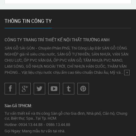
THÔNG TIN CÔNG TY
CÔNG TY TRANG TRÍ THIẾT KẾ NỘI THẤT TRƯỜNG ANH
SÀN GỖ SÀI GÒN - Chuyên Phân Phối, Thi Công Lắp Đặt SÀN GỖ CÔNG
NGHIỆP giá rẻ siêu chịu nước, SÀN GỖ TỰ NHIÊN, SÀN NHỰA, VÁN SÀN
CHỊU LỰC, ỐP PVC VÂN ĐÁ, ỐP PVC VÂN GỖ, TẤM NHỰA PVC NANO,
LAM SÓNG, GỖ NHỰA NGOÀI TRỜI, CHỈ NHỰA HÀN QUỐC, THẢM VĂN
PHÒNG... Vật liệu chịu nước chịu ẩm cao tiêu chuẩn Châu Âu, Mỹ và...
+
Sàn Gỗ TPHCM:
Tư vấn thiết kế và thi công Sàn gỗ cho Gia đình, Nhà phố, Căn hộ, Chung
cư, Biệt thự, Spa...Tại Tp. HCM.
Hotline: 0934.13.44.88 - 0986.13.44.88
Gọi Ngay: Mang mẫu tư vấn tại nhà.