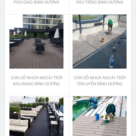
PHÚ GIÁO BÌNH DƯƠNG
DẦU TIẾNG BÌNH DƯƠNG
SÀN GỖ NHỰA NGOÀI TRỜI
SÀN GỖ NHỰA NGOÀI TRỜI
BÀU BÀNG BÌNH DƯƠNG
TÂN UYÊN BÌNH DƯƠNG