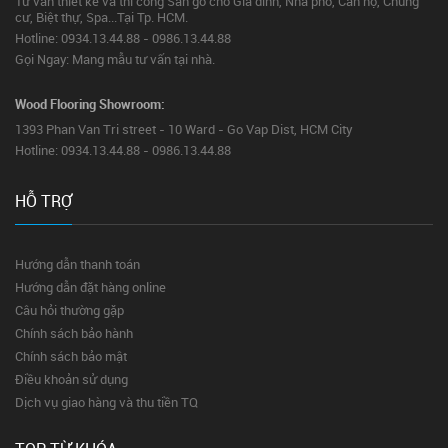
Tư vấn thiết kế và thi công Sàn gỗ cho Gia đình, Nhà phố, Căn hộ, Chung
cư, Biệt thự, Spa...Tại Tp. HCM.
Hotline: 0934.13.44.88 - 0986.13.44.88
Gọi Ngay: Mang mẫu tư vấn tại nhà.
Wood Flooring Showroom:
1393 Phan Van Tri street - 10 Ward - Go Vap Dist, HCM City
Hotline: 0934.13.44.88 - 0986.13.44.88
HỖ TRỢ
Hướng dẫn thanh toán
Hướng dẫn đặt hàng online
Câu hỏi thường gặp
Chính sách bảo hành
Chính sách bảo mật
Điều khoản sử dụng
Dịch vụ giao hàng và thu tiền TQ