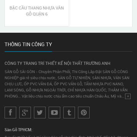
BẬC CẦU THANG NHỰA VÂN
GỖ QUẬN 6
THÔNG TIN CÔNG TY
CÔNG TY TRANG TRÍ THIẾT KẾ NỘI THẤT TRƯỜNG ANH
SÀN GỖ SÀI GÒN - Chuyên Phân Phối, Thi Công Lắp Đặt SÀN GỖ CÔNG
NGHIỆP giá rẻ siêu chịu nước, SÀN GỖ TỰ NHIÊN, SÀN NHỰA, VÁN SÀN
CHỊU LỰC, ỐP PVC VÂN ĐÁ, ỐP PVC VÂN GỖ, TẤM NHỰA PVC NANO,
LAM SÓNG, GỖ NHỰA NGOÀI TRỜI, CHỈ NHỰA HÀN QUỐC, THẢM VĂN
PHÒNG... Vật liệu chịu nước chịu ẩm cao tiêu chuẩn Châu Âu, Mỹ và...
+
Sàn Gỗ TPHCM: