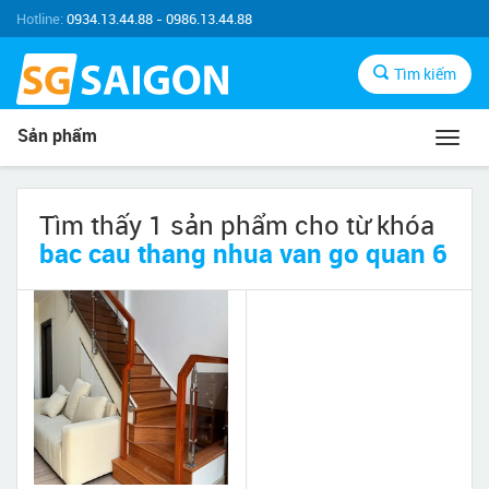
Hotline:
0934.13.44.88 - 0986.13.44.88
Tìm kiếm
Sản phẩm
Toggl
navig
Tìm thấy 1 sản phẩm cho từ khóa
bac cau thang nhua van go quan 6