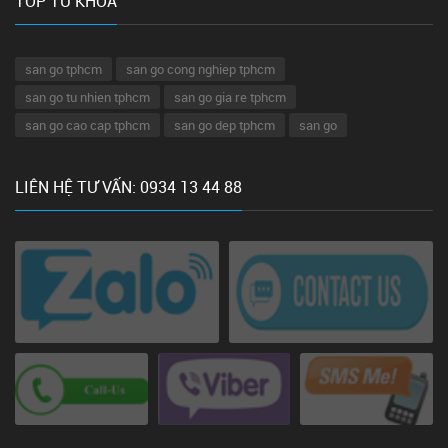
TOP TỪ KHÓA
san go tphcm
san go cong nghiep tphcm
san go tu nhien tphcm
san go gia re tphcm
san go cao cap tphcm
san go dep tphcm
san go
LIÊN HỆ TƯ VẤN: 0934 13 44 88