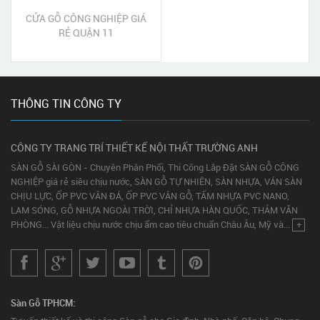
CỬA GỖ CÔNG NGHIỆP GIÁ
RẺ QUẬN 11
THÔNG TIN CÔNG TY
CÔNG TY TRANG TRÍ THIẾT KẾ NỘI THẤT TRƯỜNG ANH
SÀN GỖ SÀI GÒN - Chuyên Phân Phối, Thi Công Lắp Đặt SÀN GỖ CÔNG
NGHIỆP giá rẻ siêu chịu nước, SÀN GỖ TỰ NHIÊN, SÀN NHỰA, VÁN SÀN
CHỊU LỰC, ỐP PVC VÂN ĐÁ, ỐP PVC VÂN GỖ, TẤM NHỰA PVC NANO,
LAM SÓNG, GỖ NHỰA NGOÀI TRỜI, CHỈ NHỰA HÀN QUỐC, THẢM VĂN
PHÒNG... Vật liệu chịu nước chịu ẩm cao tiêu chuẩn Châu Âu, Mỹ và...
+
Sàn Gỗ TPHCM: