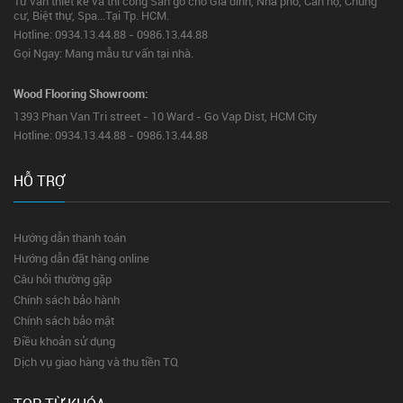
Tư vấn thiết kế và thi công Sàn gỗ cho Gia đình, Nhà phố, Căn hộ, Chung
cư, Biệt thự, Spa...Tại Tp. HCM.
Hotline: 0934.13.44.88 - 0986.13.44.88
Gọi Ngay: Mang mẫu tư vấn tại nhà.
Wood Flooring Showroom:
1393 Phan Van Tri street - 10 Ward - Go Vap Dist, HCM City
Hotline: 0934.13.44.88 - 0986.13.44.88
HỖ TRỢ
Hướng dẫn thanh toán
Hướng dẫn đặt hàng online
Câu hỏi thường gặp
Chính sách bảo hành
Chính sách bảo mật
Điều khoản sử dụng
Dịch vụ giao hàng và thu tiền TQ