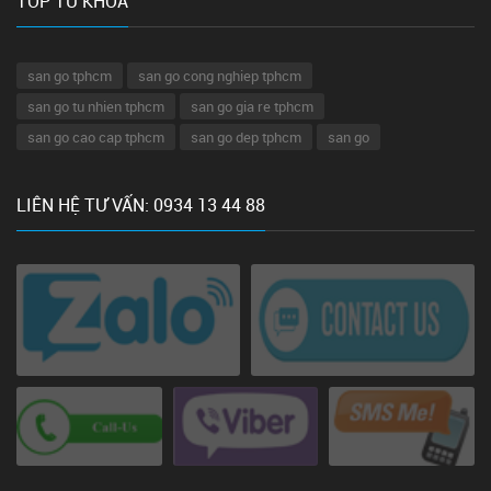
TOP TỪ KHÓA
san go tphcm
san go cong nghiep tphcm
san go tu nhien tphcm
san go gia re tphcm
san go cao cap tphcm
san go dep tphcm
san go
LIÊN HỆ TƯ VẤN: 0934 13 44 88