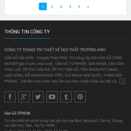
1
2
3
4
5
»
THÔNG TIN CÔNG TY
CÔNG TY TRANG TRÍ THIẾT KẾ NỘI THẤT TRƯỜNG ANH
SÀN GỖ SÀI GÒN - Chuyên Phân Phối, Thi Công Lắp Đặt SÀN GỖ CÔNG
NGHIỆP giá rẻ siêu chịu nước, SÀN GỖ TỰ NHIÊN, SÀN NHỰA, VÁN SÀN
CHỊU LỰC, ỐP PVC VÂN ĐÁ, ỐP PVC VÂN GỖ, TẤM NHỰA PVC NANO,
LAM SÓNG, GỖ NHỰA NGOÀI TRỜI, CHỈ NHỰA HÀN QUỐC, THẢM VĂN
PHÒNG... Vật liệu chịu nước chịu ẩm cao tiêu chuẩn Châu Âu, Mỹ và...
+
Sàn Gỗ TPHCM:
Tư vấn thiết kế và thi công Sàn gỗ cho Gia đình, Nhà phố, Căn hộ, Chung
cư, Biệt thự, Spa...Tại Tp. HCM.