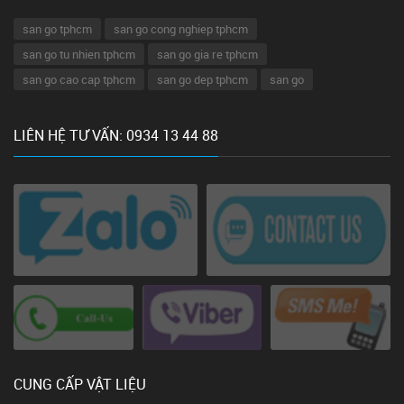
san go tphcm
san go cong nghiep tphcm
san go tu nhien tphcm
san go gia re tphcm
san go cao cap tphcm
san go dep tphcm
san go
LIÊN HỆ TƯ VẤN: 0934 13 44 88
CUNG CẤP VẬT LIỆU