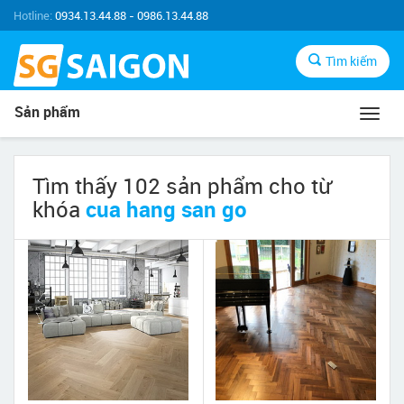
Hotline:
0934.13.44.88 - 0986.13.44.88
Tìm kiếm
Sản phẩm
Toggl
navig
Tìm thấy 102 sản phẩm cho từ
khóa
cua hang san go