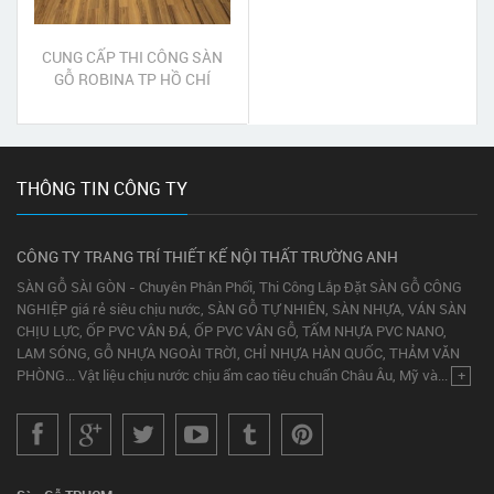
CUNG CẤP THI CÔNG SÀN
GỖ ROBINA TP HỒ CHÍ
MINH
THÔNG TIN CÔNG TY
CÔNG TY TRANG TRÍ THIẾT KẾ NỘI THẤT TRƯỜNG ANH
SÀN GỖ SÀI GÒN - Chuyên Phân Phối, Thi Công Lắp Đặt SÀN GỖ CÔNG
NGHIỆP giá rẻ siêu chịu nước, SÀN GỖ TỰ NHIÊN, SÀN NHỰA, VÁN SÀN
CHỊU LỰC, ỐP PVC VÂN ĐÁ, ỐP PVC VÂN GỖ, TẤM NHỰA PVC NANO,
LAM SÓNG, GỖ NHỰA NGOÀI TRỜI, CHỈ NHỰA HÀN QUỐC, THẢM VĂN
PHÒNG... Vật liệu chịu nước chịu ẩm cao tiêu chuẩn Châu Âu, Mỹ và...
+