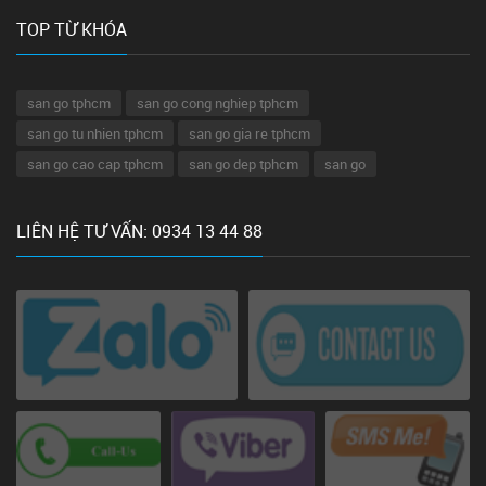
TOP TỪ KHÓA
san go tphcm
san go cong nghiep tphcm
san go tu nhien tphcm
san go gia re tphcm
san go cao cap tphcm
san go dep tphcm
san go
LIÊN HỆ TƯ VẤN: 0934 13 44 88