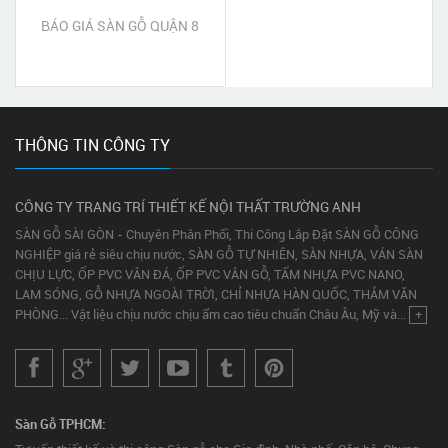
BÁO GIÁ SÀN GỖ QUẬN 8
THÔNG TIN CÔNG TY
CÔNG TY TRANG TRÍ THIẾT KẾ NỘI THẤT TRƯỜNG ANH
SÀN GỖ SÀI GÒN - Chuyên Phân Phối, Thi Công Lắp Đặt SÀN GỖ CÔNG
NGHIỆP giá rẻ siêu chịu nước, SÀN GỖ TỰ NHIÊN, SÀN NHỰA, VÁN SÀN
CHỊU LỰC, ỐP PVC VÂN ĐÁ, ỐP PVC VÂN GỖ, TẤM NHỰA PVC NANO,
LAM SÓNG, GỖ NHỰA NGOÀI TRỜI, CHỈ NHỰA HÀN QUỐC, THẢM VĂN
PHÒNG... Vật liệu chịu nước chịu ẩm cao tiêu chuẩn Châu Âu, Mỹ và...
+
Sàn Gỗ TPHCM: