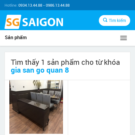
Hotline:
0934.13.44.88 - 0986.13.44.88
Tìm kiếm
Sản phẩm
Toggl
navig
Tìm thấy 1 sản phẩm cho từ khóa
gia san go quan 8