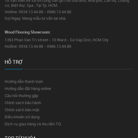
Tư vấn thiết kế và thi công Sàn gỗ cho Gia đình, Nhà phố, Căn hộ, Chung
cư, Biệt thự, Spa...Tại Tp. HCM.
Hotline: 0934.13.44.88 - 0986.13.44.88
Gọi Ngay: Mang mẫu tư vấn tại nhà.
Wood Flooring Showroom:
1393 Phan Van Tri street - 10 Ward - Go Vap Dist, HCM City
Hotline: 0934.13.44.88 - 0986.13.44.88
HỖ TRỢ
Hướng dẫn thanh toán
Hướng dẫn đặt hàng online
Câu hỏi thường gặp
Chính sách bảo hành
Chính sách bảo mật
Điều khoản sử dụng
Dịch vụ giao hàng và thu tiền TQ