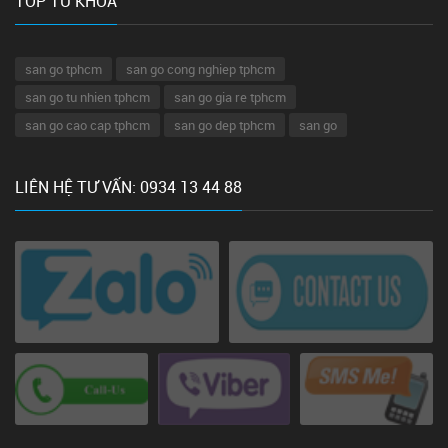
TOP TỪ KHÓA
san go tphcm
san go cong nghiep tphcm
san go tu nhien tphcm
san go gia re tphcm
san go cao cap tphcm
san go dep tphcm
san go
LIÊN HỆ TƯ VẤN: 0934 13 44 88