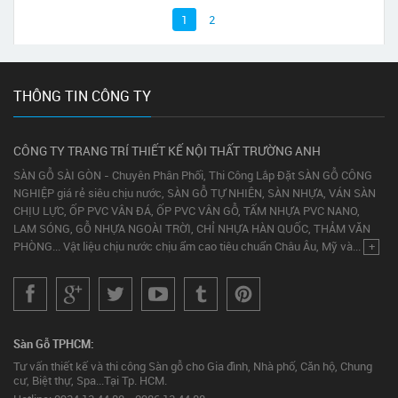
1
2
THÔNG TIN CÔNG TY
CÔNG TY TRANG TRÍ THIẾT KẾ NỘI THẤT TRƯỜNG ANH
SÀN GỖ SÀI GÒN - Chuyên Phân Phối, Thi Công Lắp Đặt SÀN GỖ CÔNG
NGHIỆP giá rẻ siêu chịu nước, SÀN GỖ TỰ NHIÊN, SÀN NHỰA, VÁN SÀN
CHỊU LỰC, ỐP PVC VÂN ĐÁ, ỐP PVC VÂN GỖ, TẤM NHỰA PVC NANO,
LAM SÓNG, GỖ NHỰA NGOÀI TRỜI, CHỈ NHỰA HÀN QUỐC, THẢM VĂN
PHÒNG... Vật liệu chịu nước chịu ẩm cao tiêu chuẩn Châu Âu, Mỹ và...
+
Sàn Gỗ TPHCM:
Tư vấn thiết kế và thi công Sàn gỗ cho Gia đình, Nhà phố, Căn hộ, Chung
cư, Biệt thự, Spa...Tại Tp. HCM.