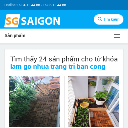
Hotline:
0934.13.44.88 - 0986.13.44.88
Tìm kiếm
Sản phẩm
Toggl
navig
Tìm thấy 24 sản phẩm cho từ khóa
lam go nhua trang tri ban cong