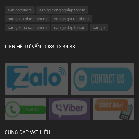
san go tphcm
san go cong nghiep tphcm
san go tu nhien tphcm
san go gia re tphcm
san go cao cap tphcm
san go dep tphcm
san go
LIÊN HỆ TƯ VẤN: 0934 13 44 88
CUNG CẤP VẬT LIỆU