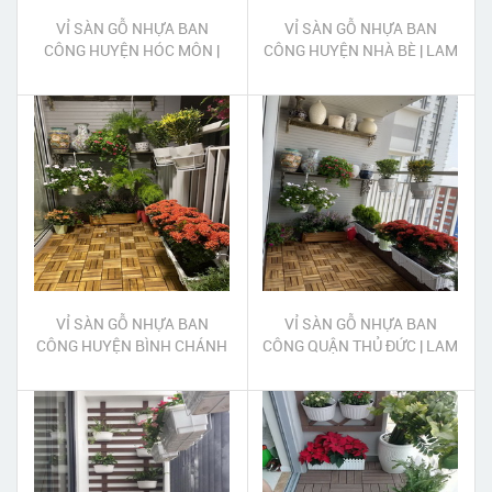
VỈ SÀN GỖ NHỰA BAN
VỈ SÀN GỖ NHỰA BAN
CÔNG HUYỆN HÓC MÔN |
CÔNG HUYỆN NHÀ BÈ | LAM
LAM GỖ NHỰA TRANG TRÍ
GỖ NHỰA TRANG TRÍ BAN
BAN CÔNG HUYỆN HÓC
CÔNG HUYỆN NHÀ BÈ
MÔN
VỈ SÀN GỖ NHỰA BAN
VỈ SÀN GỖ NHỰA BAN
CÔNG HUYỆN BÌNH CHÁNH
CÔNG QUẬN THỦ ĐỨC | LAM
| LAM GỖ NHỰA TRANG TRÍ
GỖ NHỰA TRANG TRÍ BAN
BAN CÔNG HUYỆN BÌNH
CÔNG QUẬN THỦ ĐỨC
CHÁNH