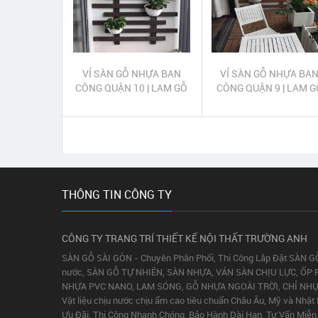
VỈ SÀN GỖ NHỰA BAN
VỈ SÀN GỖ NHỰA BA
CÔNG QUẬN 10 | LAM GỖ
CÔNG QUẬN 9 | LAM G
NHỰA TRANG TRÍ BAN
NHỰA TRANG TRÍ BA
CÔNG QUẬN 10
CÔNG QUẬN 9
THÔNG TIN CÔNG TY
CÔNG TY TRANG TRÍ THIẾT KẾ NỘI THẤT TRƯỜNG ANH
SÀN GỖ SÀI GÒN - Chuyên Phân Phối, Thi Công Lắp Đặt SÀN G
nước, SÀN GỖ TỰ NHIÊN, SÀN NHỰA, VÁN SÀN CHỊU LỰC, ỐP 
NHỰA PVC NANO, LAM SÓNG, GỖ NHỰA NGOÀI TRỜI, CHỈ NH
Vật liệu chịu nước chịu ẩm cao tiêu chuẩn Châu Âu, Mỹ và Nhật
Ưu Đãi, Thi Công Nhanh Chóng, Bảo Hành Dài Hạn, Tư Vấn Miễn 