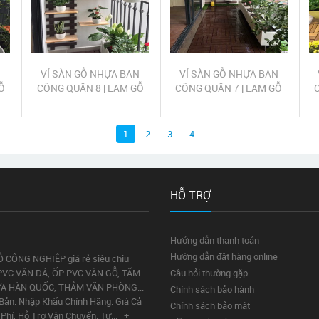
N
VỈ SÀN GỖ NHỰA BAN
VỈ SÀN GỖ NHỰA BAN
Ỗ
CÔNG QUẬN 8 | LAM GỖ
CÔNG QUẬN 7 | LAM GỖ
N
NHỰA TRANG TRÍ BAN
NHỰA TRANG TRÍ BAN
CÔNG QUẬN 8
CÔNG QUẬN 7
1
2
3
4
HỖ TRỢ
Hướng dẫn thanh toán
Hướng dẫn đặt hàng online
Ỗ CÔNG NGHIỆP giá rẻ siêu chịu
PVC VÂN ĐÁ, ỐP PVC VÂN GỖ, TẤM
Câu hỏi thường gặp
ỰA HÀN QUỐC, THẢM VĂN PHÒNG...
Chính sách bảo hành
 Bản. Nhập Khẩu Chính Hãng. Giá Cả
Chính sách bảo mật
Phí, Hỗ Trợ Vận Chuyển. Tư...
+