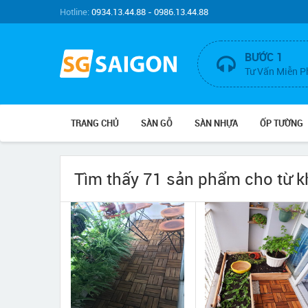
Hotline:
0934.13.44.88 - 0986.13.44.88
BƯỚC 1
Tư Vấn Miễn P
TRANG CHỦ
SÀN GỖ
SÀN NHỰA
ỐP TƯỜNG
Tìm thấy 71 sản phẩm cho từ 