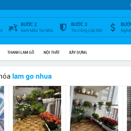
BƯỚC 2
BƯỚC 3
BƯỚ
hí
Xem Mẫu Tại Nhà
Thi Công Lắp Đặt
Nghi
THANH LAM GỖ
NỘI THẤT
XÂY DỰNG
khóa
lam go nhua