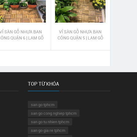
VỈ SÀN GỖ NHỰA BAN
VỈ SÀN GỖ NHỰA BAN
CÔNG QUẬN 6 | LAM GỖ
CÔNG QUẬN 5 | LAM GỖ
NHỰA TRANG TRÍ BAN
NHỰA TRANG TRÍ BAN
CÔNG QUẬN 6
CÔNG QUẬN 5
TOP TỪ KHÓA
san go tphcm
san go cong nghiep tphcm
san go tu nhien tphcm
san go gia re tphcm