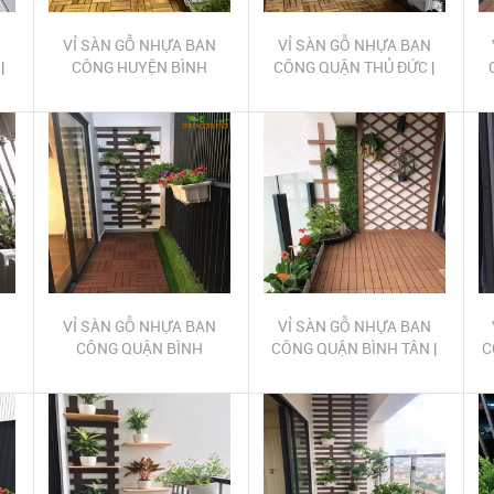
N
VỈ SÀN GỖ NHỰA BAN
VỈ SÀN GỖ NHỰA BAN
|
CÔNG HUYỆN BÌNH
CÔNG QUẬN THỦ ĐỨC |
G
CHÁNH | LAM GỖ NHỰA
LAM GỖ NHỰA TRANG
N
TRANG TRÍ BAN CÔNG
TRÍ BAN CÔNG QUẬN THỦ
T
HUYỆN BÌNH CHÁNH
ĐỨC
N
VỈ SÀN GỖ NHỰA BAN
VỈ SÀN GỖ NHỰA BAN
CÔNG QUẬN BÌNH
CÔNG QUẬN BÌNH TÂN |
C
G
THẠNH | LAM GỖ NHỰA
LAM GỖ NHỰA TRANG
GÒ
TRANG TRÍ BAN CÔNG
TRÍ BAN CÔNG QUẬN
QUẬN BÌNH THẠNH
BÌNH TÂN