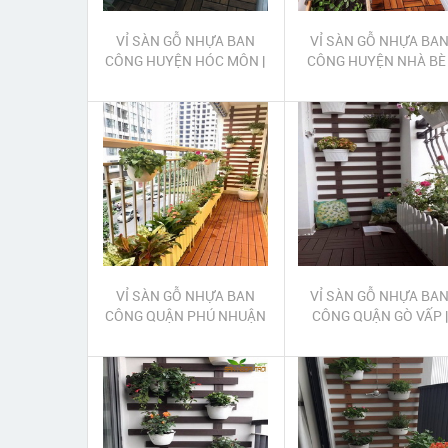
VỈ SÀN GỖ NHỰA BAN
VỈ SÀN GỖ NHỰA BA
CÔNG HUYỆN HÓC MÔN |
CÔNG HUYỆN NHÀ BÈ 
LAM GỖ NHỰA TRANG
LAM GỖ NHỰA TRAN
TRÍ BAN CÔNG HUYỆN
TRÍ BAN CÔNG HUYỆ
HÓC MÔN
NHÀ BÈ
VỈ SÀN GỖ NHỰA BAN
VỈ SÀN GỖ NHỰA BA
CÔNG QUẬN PHÚ NHUẬN
CÔNG QUẬN GÒ VẤP |
| LAM GỖ NHỰA TRANG
LAM GỖ NHỰA TRAN
TRÍ BAN CÔNG QUẬN
TRÍ BAN CÔNG QUẬN 
PHÚ NHUẬN
VẤP