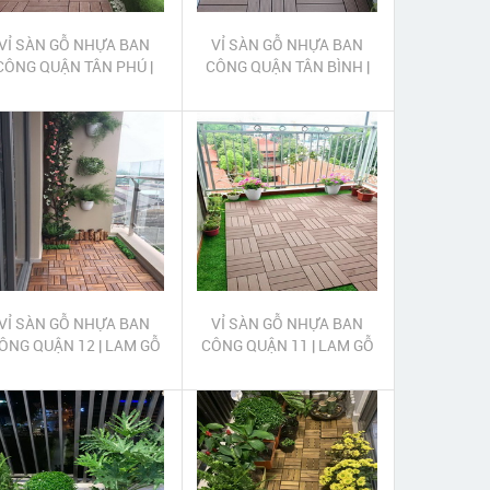
VỈ SÀN GỖ NHỰA BAN
VỈ SÀN GỖ NHỰA BAN
CÔNG QUẬN TÂN PHÚ |
CÔNG QUẬN TÂN BÌNH |
LAM GỖ NHỰA TRANG
LAM GỖ NHỰA TRANG
RÍ BAN CÔNG QUẬN TÂN
TRÍ BAN CÔNG QUẬN TÂN
PHÚ
BÌNH
VỈ SÀN GỖ NHỰA BAN
VỈ SÀN GỖ NHỰA BAN
ÔNG QUẬN 12 | LAM GỖ
CÔNG QUẬN 11 | LAM GỖ
NHỰA TRANG TRÍ BAN
NHỰA TRANG TRÍ BAN
CÔNG QUẬN 12
CÔNG QUẬN 11