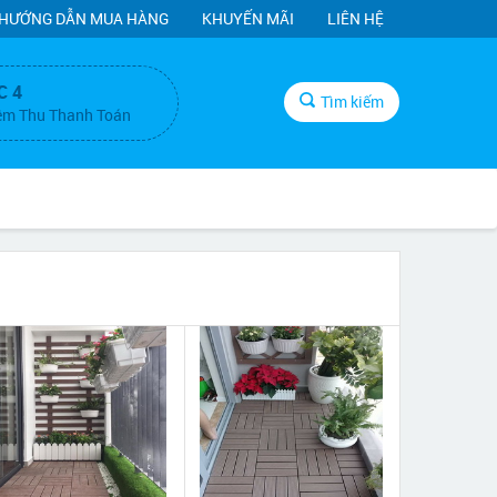
HƯỚNG DẪN MUA HÀNG
KHUYẾN MÃI
LIÊN HỆ
C 4
Tìm kiếm
ệm Thu Thanh Toán