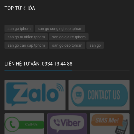
TOP TỪ KHÓA
san go tphcm
san go cong nghiep tphcm
san go tu nhien tphcm
san go gia re tphcm
san go cao cap tphcm
san go dep tphcm
san go
LIÊN HỆ TƯ VẤN: 0934 13 44 88