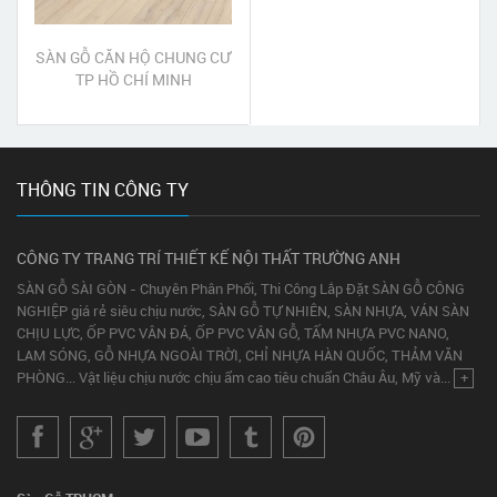
SÀN GỖ CĂN HỘ CHUNG CƯ
TP HỒ CHÍ MINH
THÔNG TIN CÔNG TY
CÔNG TY TRANG TRÍ THIẾT KẾ NỘI THẤT TRƯỜNG ANH
SÀN GỖ SÀI GÒN - Chuyên Phân Phối, Thi Công Lắp Đặt SÀN GỖ CÔNG
NGHIỆP giá rẻ siêu chịu nước, SÀN GỖ TỰ NHIÊN, SÀN NHỰA, VÁN SÀN
CHỊU LỰC, ỐP PVC VÂN ĐÁ, ỐP PVC VÂN GỖ, TẤM NHỰA PVC NANO,
LAM SÓNG, GỖ NHỰA NGOÀI TRỜI, CHỈ NHỰA HÀN QUỐC, THẢM VĂN
PHÒNG... Vật liệu chịu nước chịu ẩm cao tiêu chuẩn Châu Âu, Mỹ và...
+