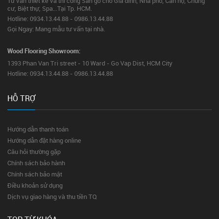
Tư vấn thiết kế và thi công Sàn gỗ cho Gia đình, Nhà phố, Căn hộ, Chung
cư, Biệt thự, Spa...Tại Tp. HCM.
Hotline: 0934.13.44.88 - 0986.13.44.88
Gọi Ngay: Mang mẫu tư vấn tại nhà.
Wood Flooring Showroom:
1393 Phan Van Tri street - 10 Ward - Go Vap Dist, HCM City
Hotline: 0934.13.44.88 - 0986.13.44.88
HỖ TRỢ
Hướng dẫn thanh toán
Hướng dẫn đặt hàng online
Câu hỏi thường gặp
Chính sách bảo hành
Chính sách bảo mật
Điều khoản sử dụng
Dịch vụ giao hàng và thu tiền TQ