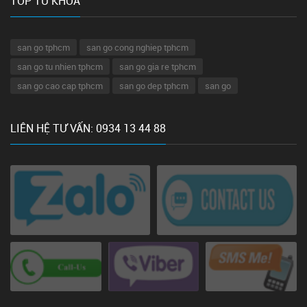
TOP TỪ KHÓA
san go tphcm
san go cong nghiep tphcm
san go tu nhien tphcm
san go gia re tphcm
san go cao cap tphcm
san go dep tphcm
san go
LIÊN HỆ TƯ VẤN: 0934 13 44 88