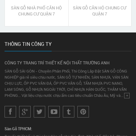
SÀN GỖ NHÀ PHỐ CĂN HỘ
SÀN GỖ CĂN HỘ CHUNG CƯ
CHUNG CƯ QUẬN 7
QUẬN 7
THÔNG TIN CÔNG TY
CÔNG TY TRANG TRÍ THIẾT KẾ NỘI THẤT TRƯỜNG ANH
SÀN GỖ SÀI GÒN - Chuyên Phân Phối, Thi Công Lắp Đặt SÀN GỖ CÔNG
NGHIỆP giá rẻ siêu chịu nước, SÀN GỖ TỰ NHIÊN, SÀN NHỰA, VÁN SÀN
CHỊU LỰC, ỐP PVC VÂN ĐÁ, ỐP PVC VÂN GỖ, TẤM NHỰA PVC NANO,
LAM SÓNG, GỖ NHỰA NGOÀI TRỜI, CHỈ NHỰA HÀN QUỐC, THẢM VĂN
PHÒNG... Vật liệu chịu nước chịu ẩm cao tiêu chuẩn Châu Âu, Mỹ và...
+
Sàn Gỗ TPHCM: