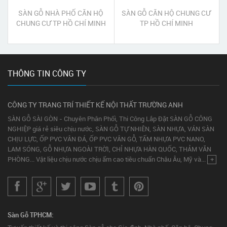
SÀN GỖ NHÀ PHỐ CĂN HỘ
SÀN GỖ CĂN HỘ CHUNG CƯ
CHUNG CƯ TP HỒ CHÍ MINH
TP HỒ CHÍ MINH
THÔNG TIN CÔNG TY
CÔNG TY TRANG TRÍ THIẾT KẾ NỘI THẤT TRƯỜNG ANH
SÀN GỖ SÀI GÒN - Chuyên Phân Phối, Thi Công Lắp Đặt SÀN GỖ CÔNG
NGHIỆP giá rẻ siêu chịu nước, SÀN GỖ TỰ NHIÊN, SÀN NHỰA, VÁN SÀN
CHỊU LỰC, ỐP PVC VÂN ĐÁ, ỐP PVC VÂN GỖ, TẤM NHỰA PVC NANO,
LAM SÓNG, GỖ NHỰA NGOÀI TRỜI, CHỈ NHỰA HÀN QUỐC, THẢM VĂN
PHÒNG... Vật liệu chịu nước chịu ẩm cao tiêu chuẩn Châu Âu, Mỹ và...
+
Sàn Gỗ TPHCM: