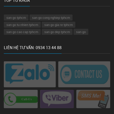
TOP TỪ KHÓA
san go tphcm
san go cong nghiep tphcm
san go tu nhien tphcm
san go gia re tphcm
san go cao cap tphcm
san go dep tphcm
san go
LIÊN HỆ TƯ VẤN: 0934 13 44 88