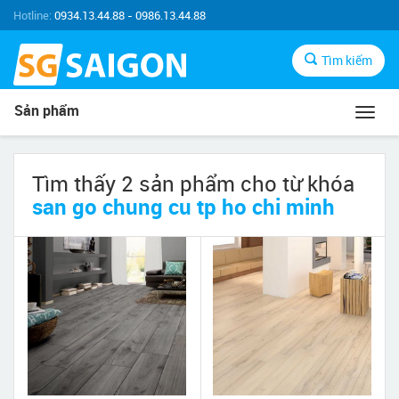
Hotline:
0934.13.44.88 - 0986.13.44.88
Tìm kiếm
Sản phẩm
Toggl
navig
Tìm thấy 2 sản phẩm cho từ khóa
san go chung cu tp ho chi minh