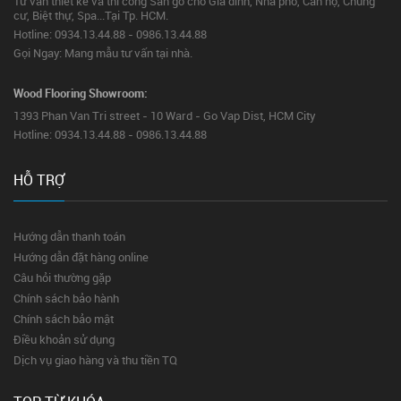
Tư vấn thiết kế và thi công Sàn gỗ cho Gia đình, Nhà phố, Căn hộ, Chung
cư, Biệt thự, Spa...Tại Tp. HCM.
Hotline: 0934.13.44.88 - 0986.13.44.88
Gọi Ngay: Mang mẫu tư vấn tại nhà.
Wood Flooring Showroom:
1393 Phan Van Tri street - 10 Ward - Go Vap Dist, HCM City
Hotline: 0934.13.44.88 - 0986.13.44.88
HỖ TRỢ
Hướng dẫn thanh toán
Hướng dẫn đặt hàng online
Câu hỏi thường gặp
Chính sách bảo hành
Chính sách bảo mật
Điều khoản sử dụng
Dịch vụ giao hàng và thu tiền TQ