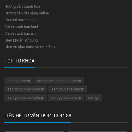
Hướng dẫn thanh toán
Hướng dẫn đặt hàng online
Câu hỏi thường gặp
Chính sách bảo hành
Chính sách bảo mật
Điều khoản sử dụng
Dịch vụ giao hàng và thu tiền TQ
TOP TỪ KHÓA
san go tphcm
san go cong nghiep tphcm
san go tu nhien tphcm
san go gia re tphcm
san go cao cap tphcm
san go dep tphcm
san go
LIÊN HỆ TƯ VẤN: 0934 13 44 88