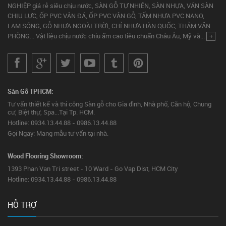
NGHIỆP giá rẻ siêu chịu nước, SÀN GỖ TỰ NHIÊN, SÀN NHỰA, VÁN SÀN
CHỊU LỰC, ỐP PVC VÂN ĐÁ, ỐP PVC VÂN GỖ, TẤM NHỰA PVC NANO,
LAM SÓNG, GỖ NHỰA NGOÀI TRỜI, CHỈ NHỰA HÀN QUỐC, THẢM VĂN
PHÒNG... Vật liệu chịu nước chịu ẩm cao tiêu chuẩn Châu Âu, Mỹ và...
+
Sàn Gỗ TPHCM:
Tư vấn thiết kế và thi công Sàn gỗ cho Gia đình, Nhà phố, Căn hộ, Chung
cư, Biệt thự, Spa...Tại Tp. HCM.
Hotline: 0934.13.44.88 - 0986.13.44.88
Gọi Ngay: Mang mẫu tư vấn tại nhà.
Wood Flooring Showroom:
1393 Phan Van Tri street - 10 Ward - Go Vap Dist, HCM City
Hotline: 0934.13.44.88 - 0986.13.44.88
HỖ TRỢ