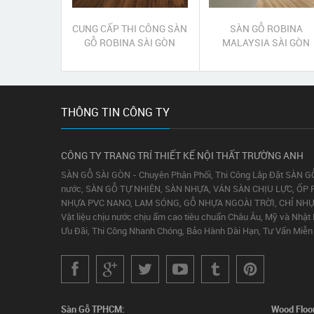
CUNG CẤP THI CÔNG SÀN
SÀN GỖ ROBINA
GỖ ROBINA SÀI GÒN
MALAYSIA SÀI GÒN
THÔNG TIN CÔNG TY
CÔNG TY TRANG TRÍ THIẾT KẾ NỘI THẤT TRƯỜNG ANH
SÀN GỖ SÀI GÒN - Chuyên Phân Phối, Thi Công Lắp Đặt SÀN G
nước, SÀN GỖ TỰ NHIÊN, SÀN NHỰA, VÁN SÀN CHỊU LỰC, ỐP 
NHỰA PVC NANO, LAM SÓNG, GỖ NHỰA NGOÀI TRỜI, CHỈ NH
Vật liệu chịu nước chịu ẩm cao tiêu chuẩn Châu Âu, Mỹ và Nhật
Ưu Đãi, Thi Công Nhanh Chóng, Bảo Hành Dài Hạn, Tư Vấn Miễn 
Sàn Gỗ TPHCM:
Wood Floo