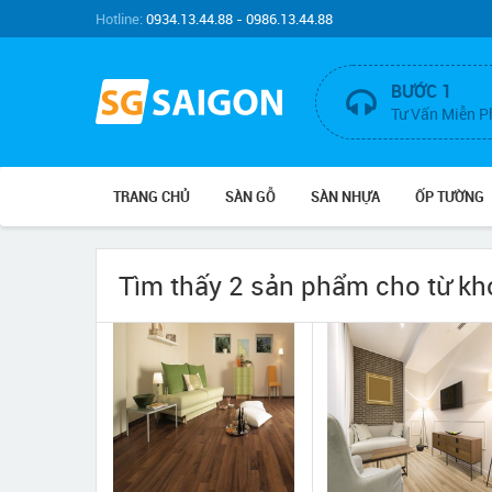
Hotline:
0934.13.44.88 - 0986.13.44.88
BƯỚC 1
Tư Vấn Miễn P
TRANG CHỦ
SÀN GỖ
SÀN NHỰA
ỐP TƯỜNG
Tìm thấy 2 sản phẩm cho từ k