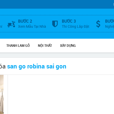
BƯỚC 2
BƯỚC 3
BƯỚ
hí
Xem Mẫu Tại Nhà
Thi Công Lắp Đặt
Nghi
THANH LAM GỖ
NỘI THẤT
XÂY DỰNG
hóa
san go robina sai gon