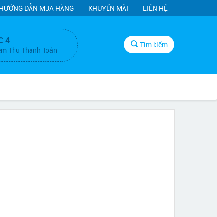
HƯỚNG DẪN MUA HÀNG
KHUYẾN MÃI
LIÊN HỆ
C 4
Tìm kiếm
ệm Thu Thanh Toán