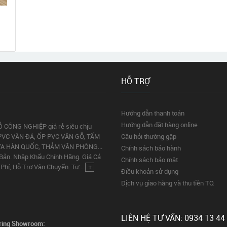
HỖ TRỢ
Hướng dẫn thanh toán
Hướng dẫn đặt hàng online
Ỗ CÔNG NGHIỆP giá rẻ siêu chịu
PVC VÂN ĐÁ, ỐP PVC VÂN GỖ, TẤM
Câu hỏi thường gặp
ỰA HÀN QUỐC, THẢM VĂN PHÒNG...
Chính sách bảo hành
 Bản. Nhập Khẩu Chính Hãng. Giá Cả
Chính sách bảo mật
Phí, Hỗ Trợ Vận Chuyển. Tư...
+
Điều khoản sử dụng
Dịch vụ giao hàng và thu tiền TQ
LIÊN HỆ TƯ VẤN: 0934 13 44
ring Showroom: