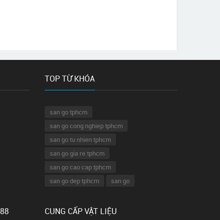
TOP TỪ KHÓA
san go tphcm
san go cong nghiep tphcm
san go tu nhien tphcm
san go gia re tphcm
san go cao cap tphcm
san go dep tphcm
san go
 88
CUNG CẤP VẬT LIỆU