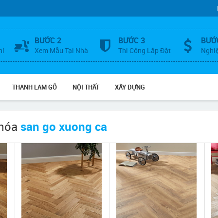
BƯỚC 2
BƯỚC 3
BƯỚ
hí
Xem Mẫu Tại Nhà
Thi Công Lắp Đặt
Nghi
THANH LAM GỖ
NỘI THẤT
XÂY DỰNG
khóa
san go xuong ca