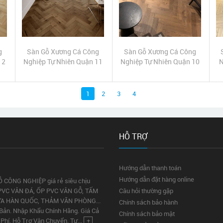
g
Sàn Gỗ Xương Cá Công
Sàn Gỗ Xương Cá Công
12
Nghiệp Tự Nhiên Quận 11
Nghiệp Tự Nhiên Quận 10
N
1
2
3
4
HỖ TRỢ
Hướng dẫn thanh toán
Hướng dẫn đặt hàng online
Ỗ CÔNG NGHIỆP giá rẻ siêu chịu
PVC VÂN ĐÁ, ỐP PVC VÂN GỖ, TẤM
Câu hỏi thường gặp
ỰA HÀN QUỐC, THẢM VĂN PHÒNG...
Chính sách bảo hành
 Bản. Nhập Khẩu Chính Hãng. Giá Cả
Chính sách bảo mật
Phí, Hỗ Trợ Vận Chuyển. Tư...
+