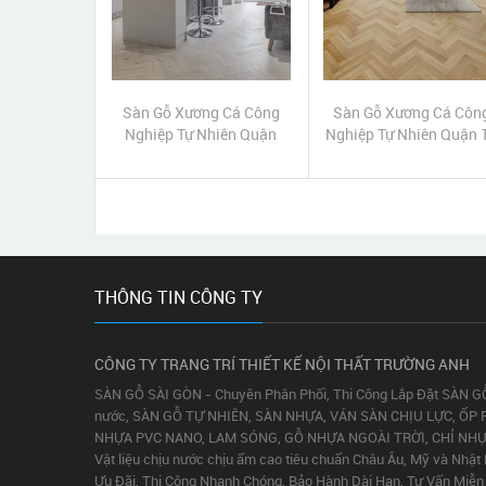
Sàn Gỗ Xương Cá Công
Sàn Gỗ Xương Cá Côn
Nghiệp Tự Nhiên Quận
Nghiệp Tự Nhiên Quận 
Bình Tân
THÔNG TIN CÔNG TY
CÔNG TY TRANG TRÍ THIẾT KẾ NỘI THẤT TRƯỜNG ANH
SÀN GỖ SÀI GÒN - Chuyên Phân Phối, Thi Công Lắp Đặt SÀN G
nước, SÀN GỖ TỰ NHIÊN, SÀN NHỰA, VÁN SÀN CHỊU LỰC, ỐP 
NHỰA PVC NANO, LAM SÓNG, GỖ NHỰA NGOÀI TRỜI, CHỈ NH
Vật liệu chịu nước chịu ẩm cao tiêu chuẩn Châu Âu, Mỹ và Nhật
Ưu Đãi, Thi Công Nhanh Chóng, Bảo Hành Dài Hạn, Tư Vấn Miễn 