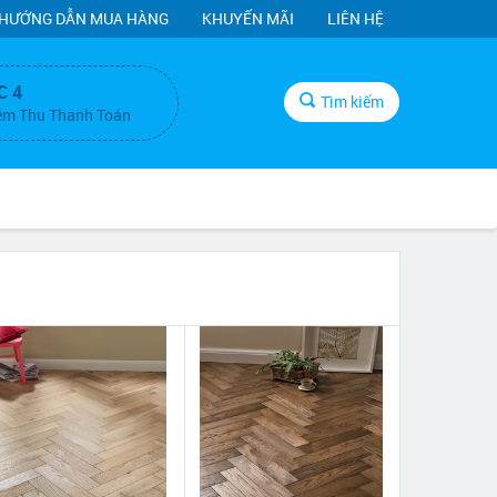
HƯỚNG DẪN MUA HÀNG
KHUYẾN MÃI
LIÊN HỆ
C 4
Tìm kiếm
ệm Thu Thanh Toán