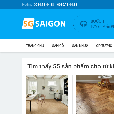
Hotline:
0934.13.44.88 - 0986.13.44.88
BƯỚC 1
Tư Vấn Miễn P
TRANG CHỦ
SÀN GỖ
SÀN NHỰA
ỐP TƯỜNG
Tìm thấy 55 sản phẩm cho từ 