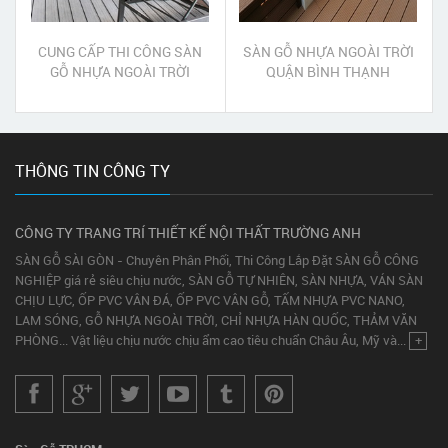
CUNG CẤP THI CÔNG SÀN
SÀN GỖ NHỰA NGOÀI TRỜI
GỖ NHỰA NGOÀI TRỜI
QUẬN BÌNH THẠNH
QUẬN BÌNH THẠNH
THÔNG TIN CÔNG TY
CÔNG TY TRANG TRÍ THIẾT KẾ NỘI THẤT TRƯỜNG ANH
SÀN GỖ SÀI GÒN - Chuyên Phân Phối, Thi Công Lắp Đặt SÀN GỖ CÔNG
NGHIỆP giá rẻ siêu chịu nước, SÀN GỖ TỰ NHIÊN, SÀN NHỰA, VÁN SÀN
CHỊU LỰC, ỐP PVC VÂN ĐÁ, ỐP PVC VÂN GỖ, TẤM NHỰA PVC NANO,
LAM SÓNG, GỖ NHỰA NGOÀI TRỜI, CHỈ NHỰA HÀN QUỐC, THẢM VĂN
PHÒNG... Vật liệu chịu nước chịu ẩm cao tiêu chuẩn Châu Âu, Mỹ và...
+