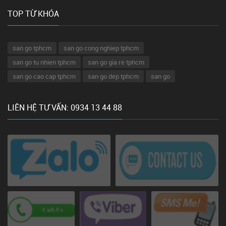
TOP TỪ KHÓA
san go tphcm
san go cong nghiep tphcm
san go tu nhien tphcm
san go gia re tphcm
san go cao cap tphcm
san go dep tphcm
san go
LIÊN HỆ TƯ VẤN: 0934 13 44 88