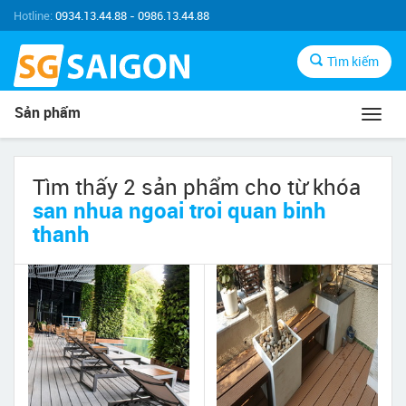
Hotline:
0934.13.44.88 - 0986.13.44.88
Tìm kiếm
Sản phẩm
Toggl
navig
Tìm thấy 2 sản phẩm cho từ khóa
san nhua ngoai troi quan binh
thanh