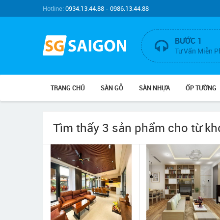
Hotline:
0934.13.44.88 - 0986.13.44.88
BƯỚC 1
Tư Vấn Miễn P
TRANG CHỦ
SÀN GỖ
SÀN NHỰA
ỐP TƯỜNG
Tìm thấy 3 sản phẩm cho từ k