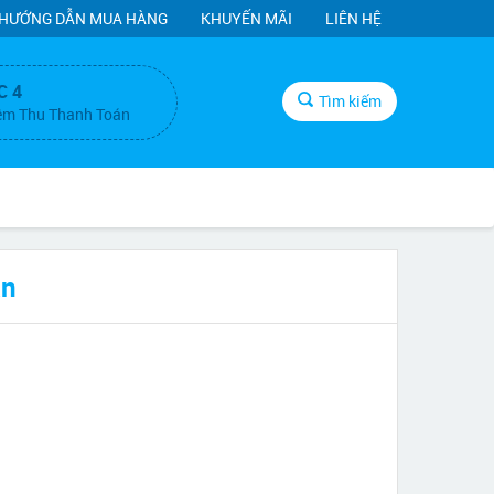
HƯỚNG DẪN MUA HÀNG
KHUYẾN MÃI
LIÊN HỆ
C 4
Tìm kiếm
ệm Thu Thanh Toán
an