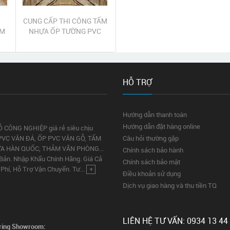
CUNG CẤP THI CÔNG TẤM
ẤM
NHỰA ỐP TƯỜNG PVC
C
QUẬN PHÚ NHUẬN
HỖ TRỢ
Hướng dẫn thanh toán
Hướng dẫn đặt hàng online
Ỗ CÔNG NGHIỆP giá rẻ siêu chịu
PVC VÂN ĐÁ, ỐP PVC VÂN GỖ, TẤM
Câu hỏi thường gặp
ỰA HÀN QUỐC, THẢM VĂN PHÒNG...
Chính sách bảo hành
 Bản. Nhập Khẩu Chính Hãng. Giá Cả
Chính sách bảo mật
Phí, Hỗ Trợ Vận Chuyển. Tư...
+
Điều khoản sử dụng
Dịch vụ giao hàng và thu tiền TQ
LIÊN HỆ TƯ VẤN: 0934 13 44
ring Showroom: