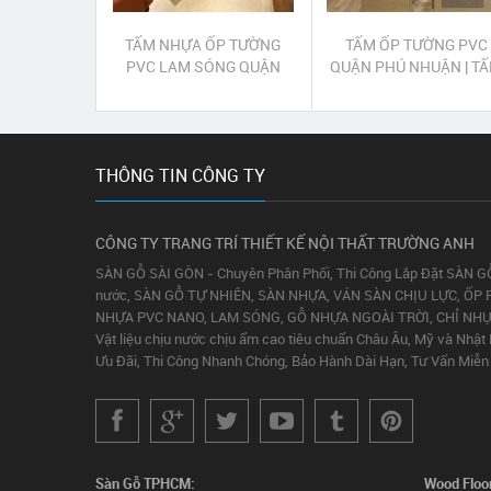
TẤM NHỰA ỐP TƯỜNG
TẤM ỐP TƯỜNG PVC
PVC LAM SÓNG QUẬN
QUẬN PHÚ NHUẬN | T
PHÚ NHUẬN
NHỰA ỐP TƯỜNG PV
QUẬN PHÚ NHUẬN
THÔNG TIN CÔNG TY
CÔNG TY TRANG TRÍ THIẾT KẾ NỘI THẤT TRƯỜNG ANH
SÀN GỖ SÀI GÒN - Chuyên Phân Phối, Thi Công Lắp Đặt SÀN G
nước, SÀN GỖ TỰ NHIÊN, SÀN NHỰA, VÁN SÀN CHỊU LỰC, ỐP 
NHỰA PVC NANO, LAM SÓNG, GỖ NHỰA NGOÀI TRỜI, CHỈ NH
Vật liệu chịu nước chịu ẩm cao tiêu chuẩn Châu Âu, Mỹ và Nhật
Ưu Đãi, Thi Công Nhanh Chóng, Bảo Hành Dài Hạn, Tư Vấn Miễn 
Sàn Gỗ TPHCM:
Wood Floo