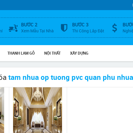
BƯỚC 2
BƯỚC 3
BƯỚ
hí
Xem Mẫu Tại Nhà
Thi Công Lắp Đặt
Nghi
THANH LAM GỖ
NỘI THẤT
XÂY DỰNG
hóa
tam nhua op tuong pvc quan phu nhu