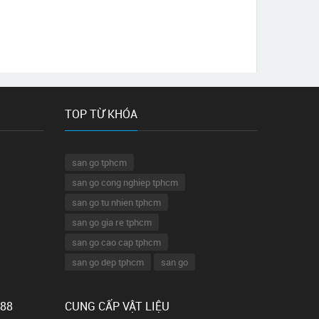
TOP TỪ KHÓA
san go tphcm
san go cong nghiep tphcm
san go tu nhien tphcm
san go gia re tphcm
san go cao cap tphcm
san go dep tphcm
san go
 88
CUNG CẤP VẬT LIỆU