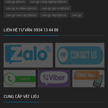
san go tphcm
san go cong nghiep tphcm
san go tu nhien tphcm
san go gia re tphcm
san go cao cap tphcm
san go dep tphcm
san go
LIÊN HỆ TƯ VẤN: 0934 13 44 88
CUNG CẤP VẬT LIỆU