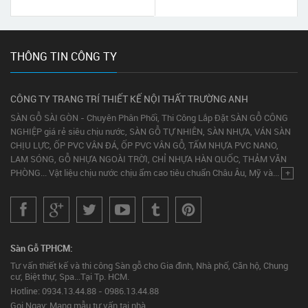
ỐP TƯỜNG PVC QUẬN PHÚ
NHUẬN
THÔNG TIN CÔNG TY
CÔNG TY TRANG TRÍ THIẾT KẾ NỘI THẤT TRƯỜNG ANH
SÀN GỖ SÀI GÒN - Chuyên Phân Phối, Thi Công Lắp Đặt SÀN GỖ CÔNG
NGHIỆP giá rẻ siêu chịu nước, SÀN GỖ TỰ NHIÊN, SÀN NHỰA, VÁN SÀN
CHỊU LỰC, ỐP PVC VÂN ĐÁ, ỐP PVC VÂN GỖ, TẤM NHỰA PVC NANO,
LAM SÓNG, GỖ NHỰA NGOÀI TRỜI, CHỈ NHỰA HÀN QUỐC, THẢM VĂN
PHÒNG... Vật liệu chịu nước chịu ẩm cao tiêu chuẩn Châu Âu, Mỹ và...
+
Sàn Gỗ TPHCM:
Tư vấn thiết kế và thi công Sàn gỗ cho Gia đình, Nhà phố, Căn hộ, Chung
cư, Biệt thự, Spa...Tại Tp. HCM.
Hotline: 0934.13.44.88 - 0986.13.44.88
Gọi Ngay: Mang mẫu tư vấn tại nhà.