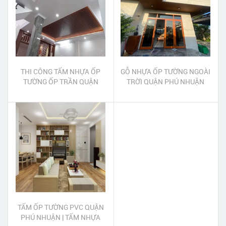
THI CÔNG TẤM NHỰA ỐP
GỖ NHỰA ỐP TƯỜNG NGOÀI
TƯỜNG ỐP TRẦN QUẬN
TRỜI QUẬN PHÚ NHUẬN
PHÚ NHUẬN
TẤM ỐP TƯỜNG PVC QUẬN
PHÚ NHUẬN | TẤM NHỰA