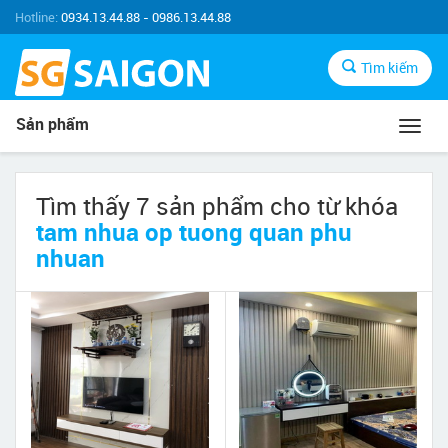
Hotline:
0934.13.44.88 - 0986.13.44.88
Tìm kiếm
Sản phẩm
Toggl
navig
Tìm thấy 7 sản phẩm cho từ khóa
tam nhua op tuong quan phu
nhuan