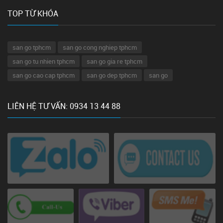
TOP TỪ KHÓA
san go tphcm
san go cong nghiep tphcm
san go tu nhien tphcm
san go gia re tphcm
san go cao cap tphcm
san go dep tphcm
san go
LIÊN HỆ TƯ VẤN: 0934 13 44 88