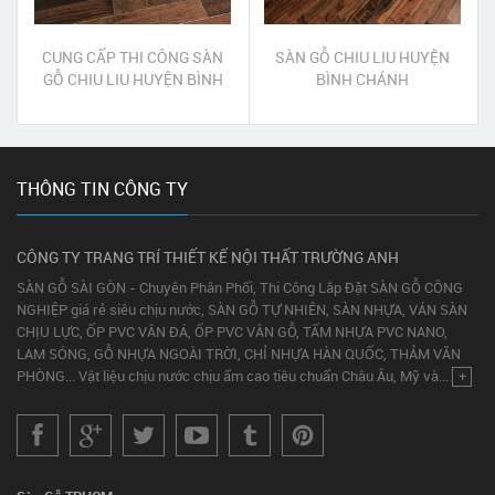
CUNG CẤP THI CÔNG SÀN
SÀN GỖ CHIU LIU HUYỆN
GỖ CHIU LIU HUYỆN BÌNH
BÌNH CHÁNH
CHÁNH
THÔNG TIN CÔNG TY
CÔNG TY TRANG TRÍ THIẾT KẾ NỘI THẤT TRƯỜNG ANH
SÀN GỖ SÀI GÒN - Chuyên Phân Phối, Thi Công Lắp Đặt SÀN GỖ CÔNG
NGHIỆP giá rẻ siêu chịu nước, SÀN GỖ TỰ NHIÊN, SÀN NHỰA, VÁN SÀN
CHỊU LỰC, ỐP PVC VÂN ĐÁ, ỐP PVC VÂN GỖ, TẤM NHỰA PVC NANO,
LAM SÓNG, GỖ NHỰA NGOÀI TRỜI, CHỈ NHỰA HÀN QUỐC, THẢM VĂN
PHÒNG... Vật liệu chịu nước chịu ẩm cao tiêu chuẩn Châu Âu, Mỹ và...
+