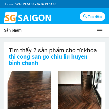
Hotline:
0934.13.44.88 - 0986.13.44.88
Tìm kiếm
Sản phẩm
Toggl
navig
Tìm thấy 2 sản phẩm cho từ khóa
thi cong san go chiu liu huyen
binh chanh