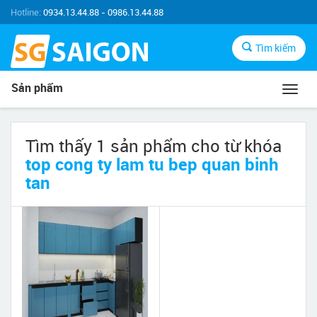
Hotline:
0934.13.44.88 - 0986.13.44.88
Tìm kiếm
Sản phẩm
Toggl
navig
Tìm thấy 1 sản phẩm cho từ khóa
top cong ty lam tu bep quan binh
tan