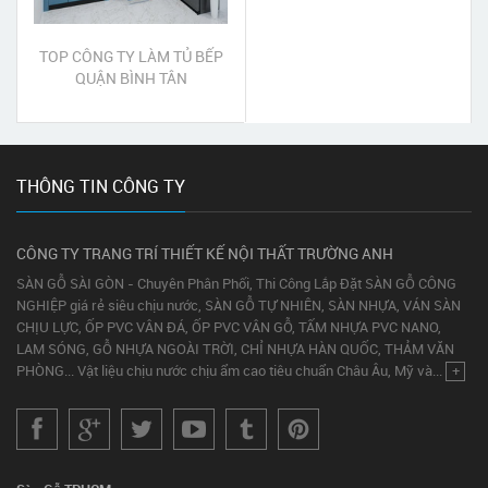
TOP CÔNG TY LÀM TỦ BẾP
QUẬN BÌNH TÂN
THÔNG TIN CÔNG TY
CÔNG TY TRANG TRÍ THIẾT KẾ NỘI THẤT TRƯỜNG ANH
SÀN GỖ SÀI GÒN - Chuyên Phân Phối, Thi Công Lắp Đặt SÀN GỖ CÔNG
NGHIỆP giá rẻ siêu chịu nước, SÀN GỖ TỰ NHIÊN, SÀN NHỰA, VÁN SÀN
CHỊU LỰC, ỐP PVC VÂN ĐÁ, ỐP PVC VÂN GỖ, TẤM NHỰA PVC NANO,
LAM SÓNG, GỖ NHỰA NGOÀI TRỜI, CHỈ NHỰA HÀN QUỐC, THẢM VĂN
PHÒNG... Vật liệu chịu nước chịu ẩm cao tiêu chuẩn Châu Âu, Mỹ và...
+