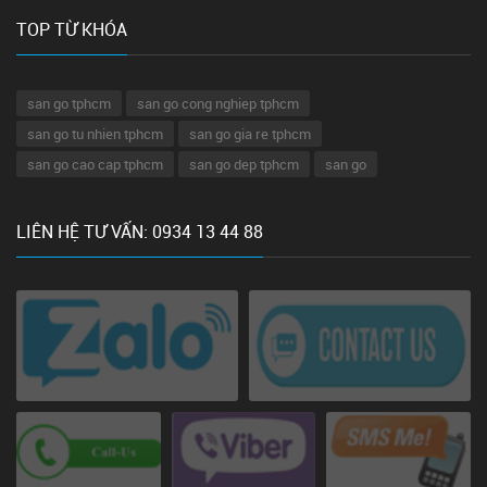
TOP TỪ KHÓA
san go tphcm
san go cong nghiep tphcm
san go tu nhien tphcm
san go gia re tphcm
san go cao cap tphcm
san go dep tphcm
san go
LIÊN HỆ TƯ VẤN: 0934 13 44 88