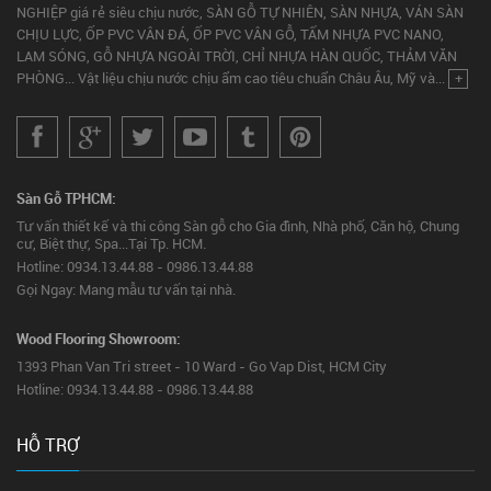
NGHIỆP giá rẻ siêu chịu nước, SÀN GỖ TỰ NHIÊN, SÀN NHỰA, VÁN SÀN
CHỊU LỰC, ỐP PVC VÂN ĐÁ, ỐP PVC VÂN GỖ, TẤM NHỰA PVC NANO,
LAM SÓNG, GỖ NHỰA NGOÀI TRỜI, CHỈ NHỰA HÀN QUỐC, THẢM VĂN
PHÒNG... Vật liệu chịu nước chịu ẩm cao tiêu chuẩn Châu Âu, Mỹ và...
+
Sàn Gỗ TPHCM:
Tư vấn thiết kế và thi công Sàn gỗ cho Gia đình, Nhà phố, Căn hộ, Chung
cư, Biệt thự, Spa...Tại Tp. HCM.
Hotline: 0934.13.44.88 - 0986.13.44.88
Gọi Ngay: Mang mẫu tư vấn tại nhà.
Wood Flooring Showroom:
1393 Phan Van Tri street - 10 Ward - Go Vap Dist, HCM City
Hotline: 0934.13.44.88 - 0986.13.44.88
HỖ TRỢ