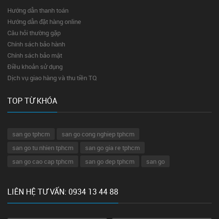
Hướng dẫn thanh toán
Hướng dẫn đặt hàng online
Câu hỏi thường gặp
Chính sách bảo hành
Chính sách bảo mật
Điều khoản sử dụng
Dịch vụ giao hàng và thu tiền TQ
TOP TỪ KHÓA
san go tphcm
san go cong nghiep tphcm
san go tu nhien tphcm
san go gia re tphcm
san go cao cap tphcm
san go dep tphcm
san go
LIÊN HỆ TƯ VẤN: 0934 13 44 88