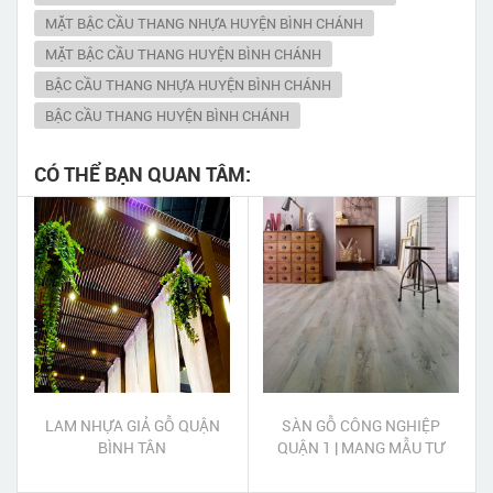
MẶT BẬC CẦU THANG NHỰA HUYỆN BÌNH CHÁNH
MẶT BẬC CẦU THANG HUYỆN BÌNH CHÁNH
BẬC CẦU THANG NHỰA HUYỆN BÌNH CHÁNH
BẬC CẦU THANG HUYỆN BÌNH CHÁNH
CÓ THỂ BẠN QUAN TÂM:
LAM NHỰA GIẢ GỖ QUẬN
SÀN GỖ CÔNG NGHIỆP
BÌNH TÂN
QUẬN 1 | MANG MẪU TƯ
VẤN BÁO GIÁ TẠI NHÀ