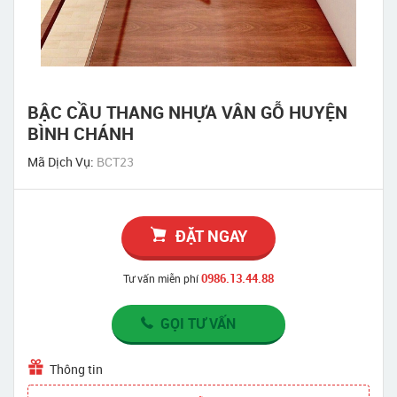
BẬC CẦU THANG NHỰA VÂN GỖ HUYỆN
BÌNH CHÁNH
Mã Dịch Vụ:
BCT23
ĐẶT NGAY
0986.13.44.88
Tư vấn miễn phí
GỌI TƯ VẤN
Thông tin