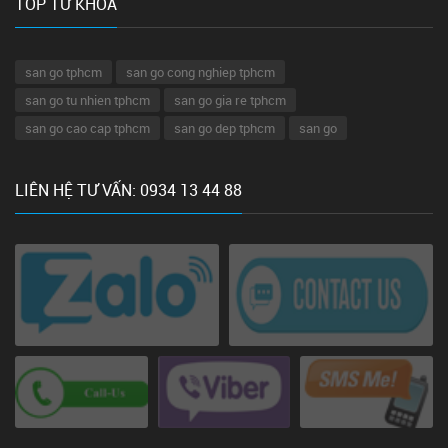
TOP TỪ KHÓA
san go tphcm
san go cong nghiep tphcm
san go tu nhien tphcm
san go gia re tphcm
san go cao cap tphcm
san go dep tphcm
san go
LIÊN HỆ TƯ VẤN: 0934 13 44 88