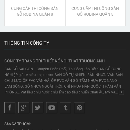
CUNG CẤP THI CÔNG SÀN
CUNG CẤP THI CÔNG SÀN
GỖ ROBINA QUẬN 8
GỖ ROBINA QUẬN 5
THÔNG TIN CÔNG TY
CÔNG TY TRANG TRÍ THIẾT KẾ NỘI THẤT TRƯỜNG ANH
SÀN GỖ SÀI GÒN - Chuyên Phân Phối, Thi Công Lắp Đặt SÀN GỖ CÔNG
NGHIỆP giá rẻ siêu chịu nước, SÀN GỖ TỰ NHIÊN, SÀN NHỰA, VÁN SÀN
CHỊU LỰC, ỐP PVC VÂN ĐÁ, ỐP PVC VÂN GỖ, TẤM NHỰA PVC NANO,
LAM SÓNG, GỖ NHỰA NGOÀI TRỜI, CHỈ NHỰA HÀN QUỐC, THẢM VĂN
PHÒNG... Vật liệu chịu nước chịu ẩm cao tiêu chuẩn Châu Âu, Mỹ và...
+
Sàn Gỗ TPHCM: