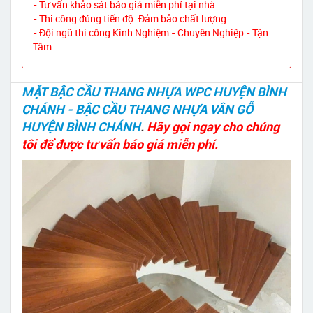
- Tư vấn khảo sát báo giá miễn phí tại nhà.
- Thi công đúng tiến độ. Đảm bảo chất lượng.
- Đội ngũ thi công Kinh Nghiệm - Chuyên Nghiệp - Tận
Tâm.
MẶT BẬC CẦU THANG NHỰA WPC HUYỆN BÌNH
CHÁNH - BẬC CẦU THANG NHỰA VÂN GỖ
HUYỆN BÌNH CHÁNH
.
Hãy gọi ngay cho chúng
tôi để được tư vấn báo giá miễn phí.