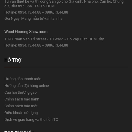
Tư vấn thiết kế và thi công Sàn gỗ cho Gia đình, Nhà phố, Căn hộ, Chung
cư, Biệt thự, Spa...Tại Tp. HCM.
Hotline: 0934.13.44.88 - 0986.13.44.88
Gọi Ngay: Mang mẫu tư vấn tại nhà.
Wood Flooring Showroom:
1393 Phan Van Tri street - 10 Ward - Go Vap Dist, HCM City
Hotline: 0934.13.44.88 - 0986.13.44.88
HỖ TRỢ
Hướng dẫn thanh toán
Hướng dẫn đặt hàng online
Câu hỏi thường gặp
Chính sách bảo hành
Chính sách bảo mật
Điều khoản sử dụng
Dịch vụ giao hàng và thu tiền TQ