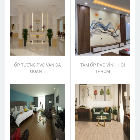
ỐP TƯỜNG PVC VÂN ĐÁ
TẤM ỐP PVC VĨNH HỘI
QUẬN 1
TPHCM