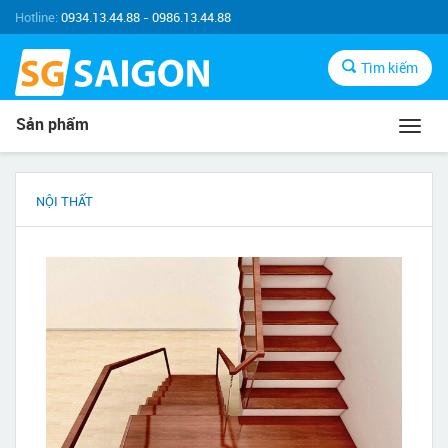
Hotline:
0934.13.44.88 - 0986.13.44.88
Tìm kiếm
Sản phẩm
Toggl
navig
NỘI THẤT