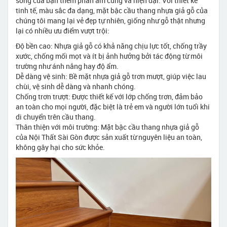
sống của bạn thêm phần ấm cúng và hiện đại. Với thiết kế
tinh tế, màu sắc đa dạng, mặt bậc cầu thang nhựa giả gỗ của
chúng tôi mang lại vẻ đẹp tự nhiên, giống như gỗ thật nhưng
lại có nhiều ưu điểm vượt trội:
Độ bền cao: Nhựa giả gỗ có khả năng chịu lực tốt, chống trầy
xước, chống mối mọt và ít bị ảnh hưởng bởi tác động từ môi
trường như ánh nắng hay độ ẩm.
Dễ dàng vệ sinh: Bề mặt nhựa giả gỗ trơn mượt, giúp việc lau
chùi, vệ sinh dễ dàng và nhanh chóng.
Chống trơn trượt: Được thiết kế với lớp chống trơn, đảm bảo
an toàn cho mọi người, đặc biệt là trẻ em và người lớn tuổi khi
di chuyển trên cầu thang.
Thân thiện với môi trường: Mặt bậc cầu thang nhựa giả gỗ
của Nội Thất Sài Gòn được sản xuất từ nguyên liệu an toàn,
không gây hại cho sức khỏe.