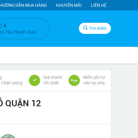
HƯỚNG DẪN MUA HÀNG
KHUYẾN MÃI
LIÊN HỆ
C 4
Tìm kiếm
ệm Thu Thanh Toán
g
Giá thành
Miễn phí tư
Free
& Chất lượng
tốt nhất
vấn tại nhà
Ỗ QUẬN 12