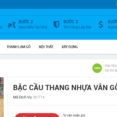
BƯỚC 2
BƯỚC 3
BƯỚ
hí
Xem Mẫu Tại Nhà
Thi Công Lắp Đặt
Nghi
THANH LAM GỖ
NỘI THẤT
XÂY DỰNG
Hài lòn
100%
Uy tín 
BẬC CẦU THANG NHỰA VÂN G
Mã Dịch Vụ:
BCT14
Tư vấn miễn phí