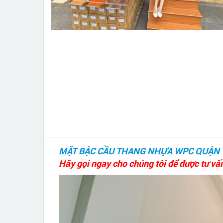
MẶT BẬC CẦU THANG NHỰA WPC QUẬN 1
Hãy gọi ngay cho chúng tôi để được tư vấ