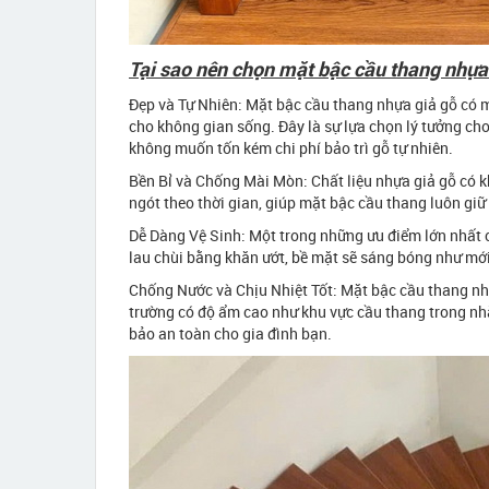
Tại sao nên chọn mặt bậc cầu thang nhựa
Đẹp và Tự Nhiên: Mặt bậc cầu thang nhựa giả gỗ có m
cho không gian sống. Đây là sự lựa chọn lý tưởng cho 
không muốn tốn kém chi phí bảo trì gỗ tự nhiên.
Bền Bỉ và Chống Mài Mòn: Chất liệu nhựa giả gỗ có k
ngót theo thời gian, giúp mặt bậc cầu thang luôn giữ 
Dễ Dàng Vệ Sinh: Một trong những ưu điểm lớn nhất c
lau chùi bằng khăn ướt, bề mặt sẽ sáng bóng như mới
Chống Nước và Chịu Nhiệt Tốt: Mặt bậc cầu thang nhự
trường có độ ẩm cao như khu vực cầu thang trong nhà
bảo an toàn cho gia đình bạn.