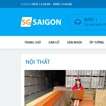
Hotline:
0934.13.44.88 - 0986.13.44.88
BƯỚC 1
Tư Vấn Miễn P
TRANG CHỦ
SÀN GỖ
SÀN NHỰA
ỐP TƯỜNG
NỘI THẤT