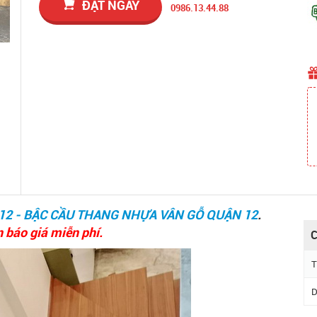
ĐẶT NGAY
0986.13.44.88
2 - BẬC CẦU THANG NHỰA VÂN GỖ QUẬN 12
.
n báo giá miễn phí.
C
T
D