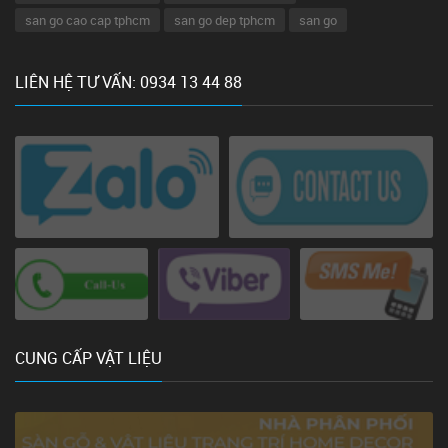
san go cao cap tphcm
san go dep tphcm
san go
LIÊN HỆ TƯ VẤN: 0934 13 44 88
CUNG CẤP VẬT LIỆU