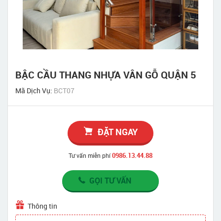
BẬC CẦU THANG NHỰA VÂN GỖ QUẬN 5
Mã Dịch Vụ:
BCT07
ĐẶT NGAY
0986.13.44.88
Tư vấn miễn phí
GỌI TƯ VẤN
Thông tin