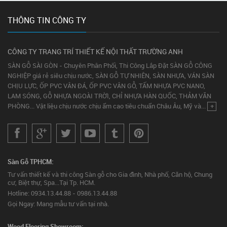
THÔNG TIN CÔNG TY
CÔNG TY TRANG TRÍ THIẾT KẾ NỘI THẤT TRƯỜNG ANH
SÀN GỖ SÀI GÒN - Chuyên Phân Phối, Thi Công Lắp Đặt SÀN GỖ CÔNG
NGHIỆP giá rẻ siêu chịu nước, SÀN GỖ TỰ NHIÊN, SÀN NHỰA, VÁN SÀN
CHỊU LỰC, ỐP PVC VÂN ĐÁ, ỐP PVC VÂN GỖ, TẤM NHỰA PVC NANO,
LAM SÓNG, GỖ NHỰA NGOÀI TRỜI, CHỈ NHỰA HÀN QUỐC, THẢM VĂN
PHÒNG... Vật liệu chịu nước chịu ẩm cao tiêu chuẩn Châu Âu, Mỹ và...
+
Sàn Gỗ TPHCM:
Tư vấn thiết kế và thi công Sàn gỗ cho Gia đình, Nhà phố, Căn hộ, Chung
cư, Biệt thự, Spa...Tại Tp. HCM.
Hotline: 0934.13.44.88 - 0986.13.44.88
Gọi Ngay: Mang mẫu tư vấn tại nhà.
Wood Flooring Showroom: