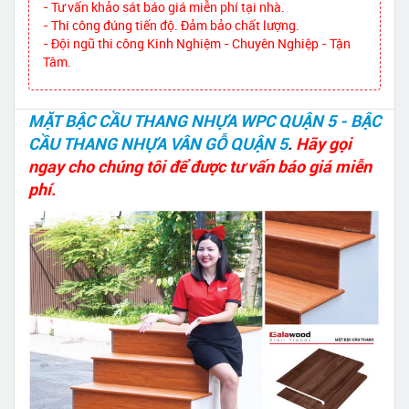
- Tư vấn khảo sát báo giá miễn phí tại nhà.
- Thi công đúng tiến độ. Đảm bảo chất lượng.
- Đội ngũ thi công Kinh Nghiệm - Chuyên Nghiệp - Tận
Tâm.
MẶT BẬC CẦU THANG NHỰA WPC QUẬN 5 - BẬC
CẦU THANG NHỰA VÂN GỖ QUẬN 5
.
Hãy gọi
ngay cho chúng tôi để được tư vấn báo giá miễn
phí.