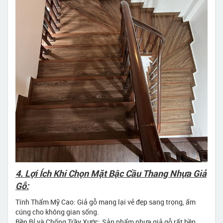
4. Lợi Ích Khi Chọn Mặt Bậc Cầu Thang Nhựa Giả
Gỗ:
Tính Thẩm Mỹ Cao: Giả gỗ mang lại vẻ đẹp sang trọng, ấm
cúng cho không gian sống.
Bền Bỉ và Chống Trầy Xước: Sản phẩm nhựa giả gỗ rất bền,