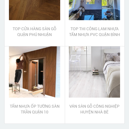
TOP CỬA HÀNG SÀN GỖ
TOP THI CÔNG LAM NHỰA
QUẬN PHÚ NHUẬN
TẤM NHỰA PVC QUẬN BÌNH
TÂN
TẤM NHỰA ỐP TƯỜNG SÀN
VÁN SÀN GỖ CÔNG NGHIỆP
TRẦN QUẬN 10
HUYỆN NHÀ BÈ