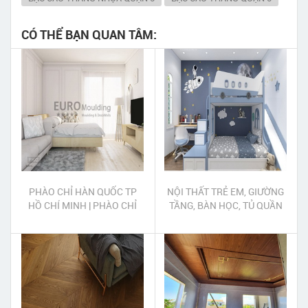
CÓ THỂ BẠN QUAN TÂM:
PHÀO CHỈ HÀN QUỐC TP
NỘI THẤT TRẺ EM, GIƯỜNG
HỒ CHÍ MINH | PHÀO CHỈ
TẦNG, BÀN HỌC, TỦ QUẦN
NHỰA HÀN QUỐC TP HỒ
ÁO QUẬN 10
CHÍ MINH