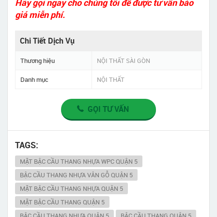
Hãy gọi ngay cho chúng tôi để được tư vấn báo
giá miễn phí.
Chi Tiết Dịch Vụ
Thương hiệu
NỘI THẤT SÀI GÒN
Danh mục
NỘI THẤT
GỌI TƯ VẤN
TAGS:
MẶT BẬC CẦU THANG NHỰA WPC QUẬN 5
BẬC CẦU THANG NHỰA VÂN GỖ QUẬN 5
MẶT BẬC CẦU THANG NHỰA QUẬN 5
MẶT BẬC CẦU THANG QUẬN 5
BẬC CẦU THANG NHỰA QUẬN 5
BẬC CẦU THANG QUẬN 5