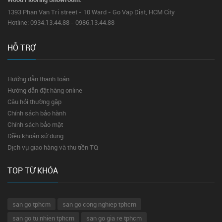
1393 Phan Van Tri street - 10 Ward - Go Vap Dist, HCM City
Hotline: 0934.13.44.88 - 0986.13.44.88
HỖ TRỢ
Hướng dẫn thanh toán
Hướng dẫn đặt hàng online
Câu hỏi thường gặp
Chính sách bảo hành
Chính sách bảo mật
Điều khoản sử dụng
Dịch vụ giao hàng và thu tiền TQ
TOP TỪ KHÓA
san go tphcm
san go cong nghiep tphcm
san go tu nhien tphcm
san go gia re tphcm