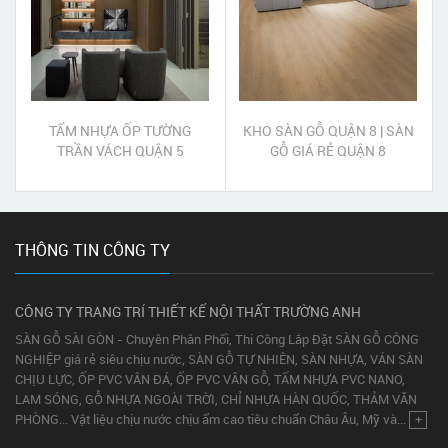
TẤM NHỰA ỐP TƯỜNG
KHO SÀN GỖ QUẬN 8 | SÀN
TRẦN VÁCH QUẬN 5
GỖ GIÁ RẺ QUẬN 8
THÔNG TIN CÔNG TY
CÔNG TY TRANG TRÍ THIẾT KẾ NỘI THẤT TRƯỜNG ANH
SÀN GỖ SÀI GÒN - Chuyên Phân Phối, Thi Công Lắp Đặt SÀN GỖ CÔNG
NGHIỆP giá rẻ siêu chịu nước, SÀN GỖ TỰ NHIÊN, SÀN NHỰA, VÁN SÀN
CHỊU LỰC, ỐP PVC VÂN ĐÁ, ỐP PVC VÂN GỖ, TẤM NHỰA PVC NANO,
LAM SÓNG, GỖ NHỰA NGOÀI TRỜI, CHỈ NHỰA HÀN QUỐC, THẢM VĂN
PHÒNG... Vật liệu chịu nước chịu ẩm cao tiêu chuẩn Châu Âu, Mỹ và...
+