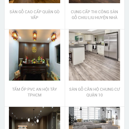
SÀN GỖ CAO CẤP QUẬN GÒ
CUNG CẤP THI CÔNG SÀN
VẤP
GỖ CHIU LIU HUYỆN NHÀ
BÈ
TẤM ỐP PVC AN HỘI TÂY
SÀN GỖ CĂN HỘ CHUNG CƯ
TPHCM
QUẬN 10