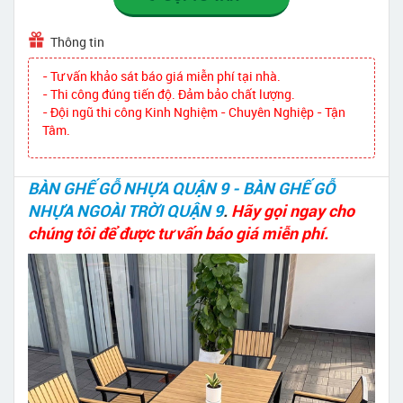
Thông tin
- Tư vấn khảo sát báo giá miễn phí tại nhà.
- Thi công đúng tiến độ. Đảm bảo chất lượng.
- Đội ngũ thi công Kinh Nghiệm - Chuyên Nghiệp - Tận
Tâm.
BÀN GHẾ GỖ NHỰA QUẬN 9 - BÀN GHẾ GỖ
NHỰA NGOÀI TRỜI QUẬN 9
.
Hãy gọi ngay cho
chúng tôi để được tư vấn báo giá miễn phí.