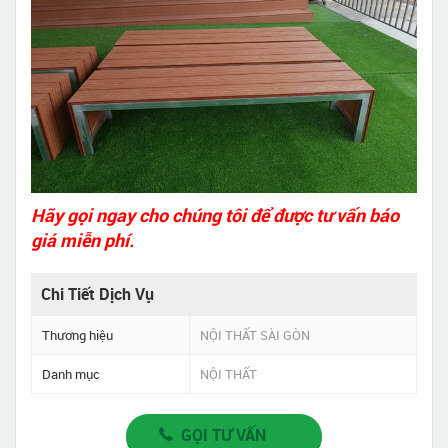
Hãy gọi ngay cho chúng tôi để được tư vấn báo
giá miễn phí.
Chi Tiết Dịch Vụ
Thương hiệu
NỘI THẤT SÀI GÒN
Danh mục
NỘI THẤT
GỌI TƯ VẤN