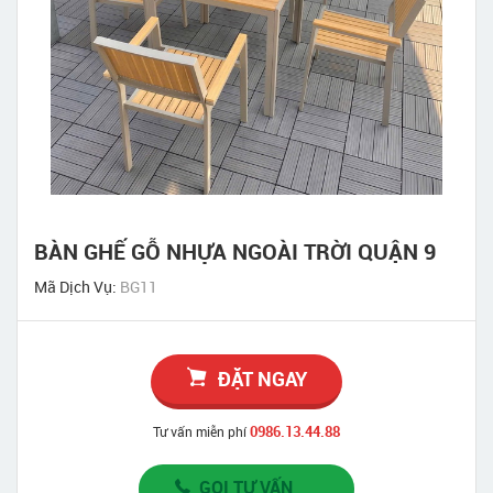
BÀN GHẾ GỖ NHỰA NGOÀI TRỜI QUẬN 9
Mã Dịch Vụ:
BG11
ĐẶT NGAY
0986.13.44.88
Tư vấn miễn phí
GỌI TƯ VẤN