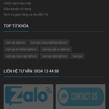
Chính sách bảo mật
Điều khoản sử dụng
Dịch vụ giao hàng và thu tiền TQ
TOP TỪ KHÓA
san go tphcm
san go cong nghiep tphcm
san go tu nhien tphcm
san go gia re tphcm
san go cao cap tphcm
san go dep tphcm
san go
LIÊN HỆ TƯ VẤN: 0934 13 44 88