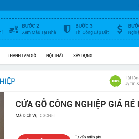
BƯỚC 2
BƯỚC 3
BƯỚ
hí
Xem Mẫu Tại Nhà
Thi Công Lắp Đặt
Nghi
THANH LAM GỖ
NỘI THẤT
XÂY DỰNG
Hài lòn
HIỆP
100%
Uy tín 
CỬA GỖ CÔNG NGHIỆP GIÁ RẺ
Mã Dịch Vụ:
CGCN51
Tư vấn miễn phí