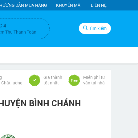
HƯỚNG DẪN MUA HÀNG
KHUYẾN MÃI
LIÊN HỆ
C 4
Tìm kiếm
ệm Thu Thanh Toán
g
Giá thành
Miễn phí tư
Free
& Chất lượng
tốt nhất
vấn tại nhà
 HUYỆN BÌNH CHÁNH