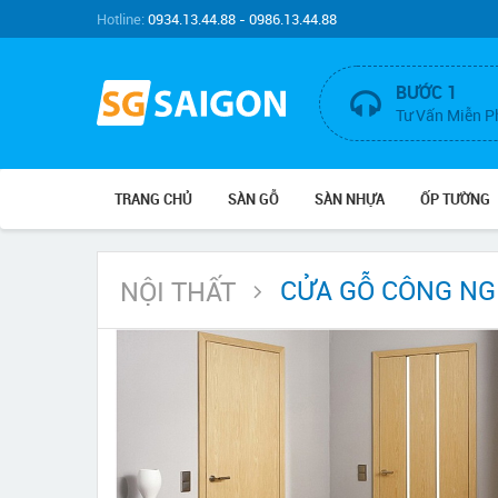
Hotline:
0934.13.44.88 - 0986.13.44.88
BƯỚC 1
Tư Vấn Miễn P
TRANG CHỦ
SÀN GỖ
SÀN NHỰA
ỐP TƯỜNG
CỬA GỖ CÔNG NG
NỘI THẤT