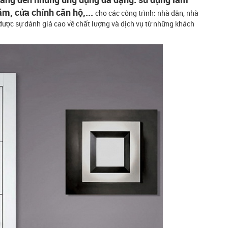
m, cửa chính căn hộ,...
cho các công trình: nhà dân, nhà
n được sự đánh giá cao về chất lượng và dịch vụ từ những khách