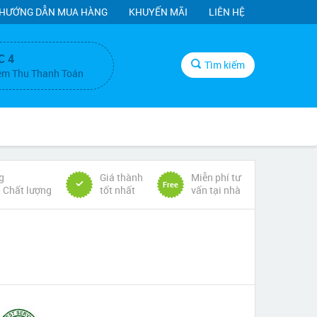
HƯỚNG DẪN MUA HÀNG
KHUYẾN MÃI
LIÊN HỆ
C 4
Tìm kiếm
ệm Thu Thanh Toán
g
Giá thành
Miễn phí tư
Free
& Chất lượng
tốt nhất
vấn tại nhà
1