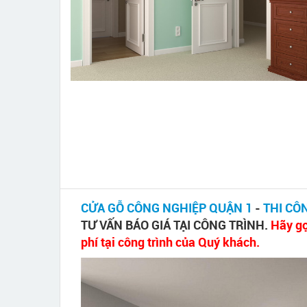
CỬA GỖ CÔNG NGHIỆP QUẬN 1
-
THI CÔ
TƯ VẤN BÁO GIÁ TẠI CÔNG TRÌNH.
Hãy gọ
phí tại công trình của Quý khách.