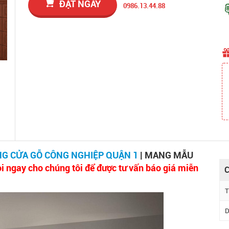
ĐẶT NGAY
0986.13.44.88
NG CỬA GỖ CÔNG NGHIỆP QUẬN 1
| MANG MẪU
i ngay cho chúng tôi để được tư vấn báo giá miễn
C
T
D