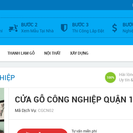
BƯỚC 2
BƯỚC 3
BƯỚ
hí
Xem Mẫu Tại Nhà
Thi Công Lắp Đặt
Nghi
THANH LAM GỖ
NỘI THẤT
XÂY DỰNG
Hài lòn
HIỆP
100%
Uy tín 
CỬA GỖ CÔNG NGHIỆP QUẬN 
Mã Dịch Vụ:
CGCN02
Tư vấn miễn phí