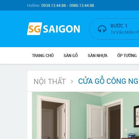
Hotline:
0934.13.44.88 - 0986.13.44.88
BƯỚC 1
Tư Vấn Miễn P
TRANG CHỦ
SÀN GỖ
SÀN NHỰA
ỐP TƯỜNG
CỬA GỖ CÔNG NG
NỘI THẤT