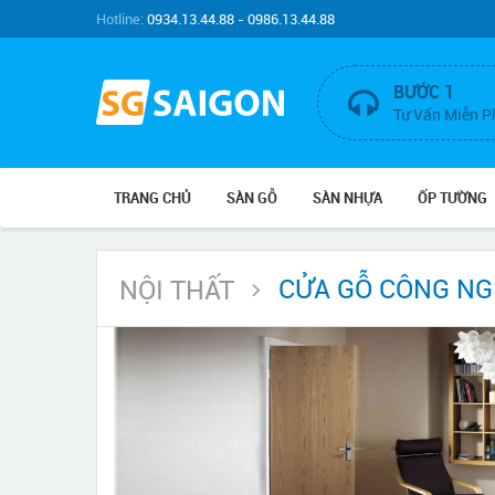
Hotline:
0934.13.44.88 - 0986.13.44.88
BƯỚC 1
Tư Vấn Miễn P
TRANG CHỦ
SÀN GỖ
SÀN NHỰA
ỐP TƯỜNG
CỬA GỖ CÔNG NG
NỘI THẤT