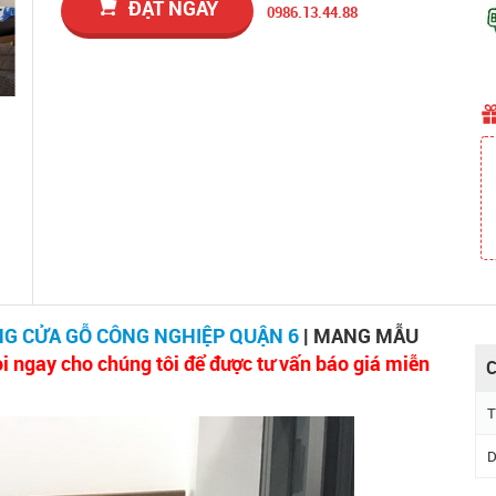
ĐẶT NGAY
0986.13.44.88
NG CỬA GỖ CÔNG NGHIỆP QUẬN 6
| MANG MẪU
i ngay cho chúng tôi để được tư vấn báo giá miễn
C
T
D