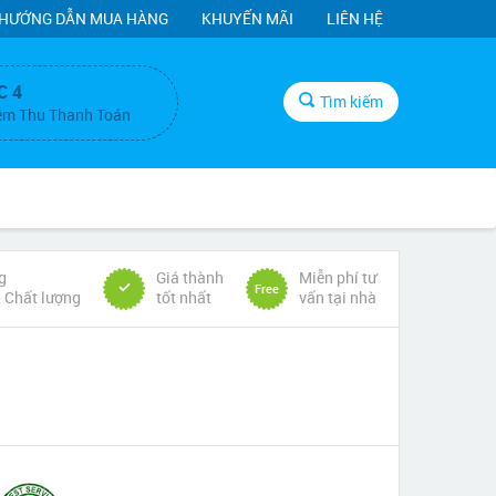
HƯỚNG DẪN MUA HÀNG
KHUYẾN MÃI
LIÊN HỆ
C 4
Tìm kiếm
ệm Thu Thanh Toán
g
Giá thành
Miễn phí tư
Free
& Chất lượng
tốt nhất
vấn tại nhà
6