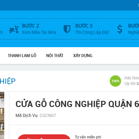
BƯỚC 2
BƯỚC 3
BƯỚ
hí
Xem Mẫu Tại Nhà
Thi Công Lắp Đặt
Nghi
THANH LAM GỖ
NỘI THẤT
XÂY DỰNG
Hài lòn
HIỆP
100%
Uy tín 
CỬA GỖ CÔNG NGHIỆP QUẬN 
Mã Dịch Vụ:
CGCN07
Tư vấn miễn phí