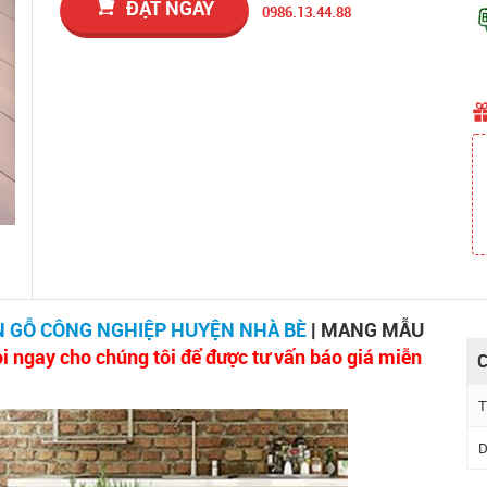
ĐẶT NGAY
0986.13.44.88
 GỖ CÔNG NGHIỆP HUYỆN NHÀ BÈ
| MANG MẪU
i ngay cho chúng tôi để được tư vấn báo giá miễn
C
T
D