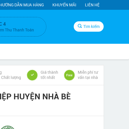
HƯỚNG DẪN MUA HÀNG
KHUYẾN MÃI
LIÊN HỆ
C 4
Tìm kiếm
ệm Thu Thanh Toán
g
Giá thành
Miễn phí tư
Free
& Chất lượng
tốt nhất
vấn tại nhà
IỆP HUYỆN NHÀ BÈ