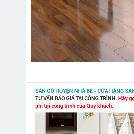
SÀN GỖ HUYỆN NHÀ BÈ
-
CỬA HÀNG SÀN
TƯ VẤN BÁO GIÁ TẠI CÔNG TRÌNH.
Hãy gọ
phí tại công trình của Quý khách.