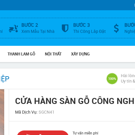
BƯỚC 2
BƯỚC 3
BƯỚ
hí
Xem Mẫu Tại Nhà
Thi Công Lắp Đặt
Nghi
THANH LAM GỖ
NỘI THẤT
XÂY DỰNG
Hài lòn
IỆP
100%
Uy tín 
CỬA HÀNG SÀN GỖ CÔNG NGH
Mã Dịch Vụ:
SGCN41
Tư vấn miễn phí