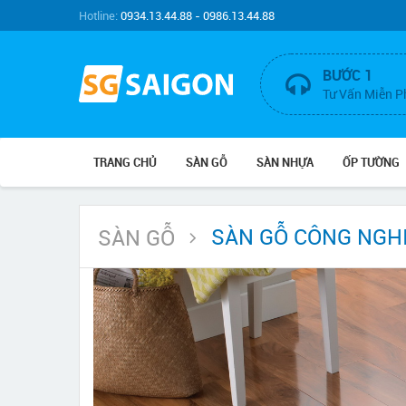
Hotline:
0934.13.44.88 - 0986.13.44.88
BƯỚC 1
Tư Vấn Miễn P
TRANG CHỦ
SÀN GỖ
SÀN NHỰA
ỐP TƯỜNG
SÀN GỖ CÔNG NGH
SÀN GỖ