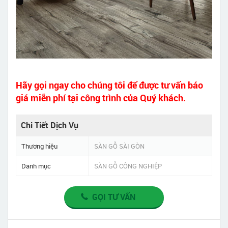
Hãy gọi ngay cho chúng tôi để được tư vấn báo
giá miễn phí tại công trình của Quý khách.
Chi Tiết Dịch Vụ
Thương hiệu
SÀN GỖ SÀI GÒN
Danh mục
SÀN GỖ CÔNG NGHIỆP
GỌI TƯ VẤN