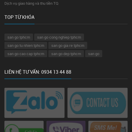
Dịch vụ giao hàng và thu tiền TQ
TOP TỪ KHÓA
san go tphcm
san go cong nghiep tphcm
san go tu nhien tphcm
san go gia re tphcm
san go cao cap tphcm
san go dep tphcm
san go
LIÊN HỆ TƯ VẤN: 0934 13 44 88