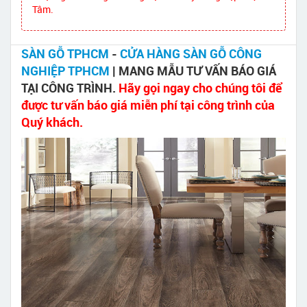
Tâm.
SÀN GỖ TPHCM
-
CỬA HÀNG SÀN GỖ CÔNG
NGHIỆP TPHCM
| MANG MẪU TƯ VẤN BÁO GIÁ
TẠI CÔNG TRÌNH.
Hãy gọi ngay cho chúng tôi để
được tư vấn báo giá miễn phí tại công trình của
Quý khách.