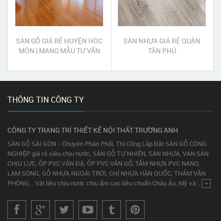
SÀN GỖ GIÁ RẺ HUYỆN HÓC
SÀN NHỰA GIÁ RẺ QUẬN
MÔN | MANG MẪU TƯ VẤN
TÂN PHÚ
BÁO GIÁ TẠI NHÀ
THÔNG TIN CÔNG TY
CÔNG TY TRANG TRÍ THIẾT KẾ NỘI THẤT TRƯỜNG ANH
SÀN GỖ SÀI GÒN - Chuyên Phân Phối, Thi Công Lắp Đặt SÀN GỖ CÔNG
NGHIỆP giá rẻ siêu chịu nước, SÀN GỖ TỰ NHIÊN, SÀN NHỰA, VÁN SÀN
CHỊU LỰC, ỐP PVC VÂN ĐÁ, ỐP PVC VÂN GỖ, TẤM NHỰA PVC NANO,
LAM SÓNG, GỖ NHỰA NGOÀI TRỜI, CHỈ NHỰA HÀN QUỐC, THẢM VĂN
PHÒNG... Vật liệu chịu nước chịu ẩm cao tiêu chuẩn Châu Âu, Mỹ và...
+