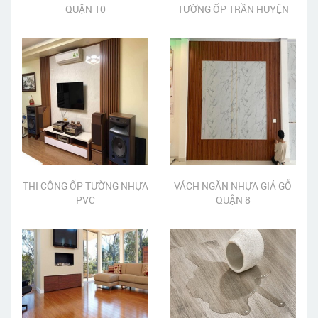
QUẬN 10
TƯỜNG ỐP TRẦN HUYỆN
CẦN GIỜ
THI CÔNG ỐP TƯỜNG NHỰA
VÁCH NGĂN NHỰA GIẢ GỖ
PVC
QUẬN 8