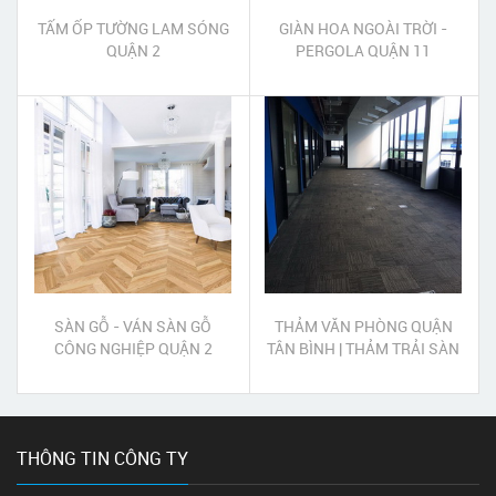
TẤM ỐP TƯỜNG LAM SÓNG
GIÀN HOA NGOÀI TRỜI -
QUẬN 2
PERGOLA QUẬN 11
SÀN GỖ - VÁN SÀN GỖ
THẢM VĂN PHÒNG QUẬN
CÔNG NGHIỆP QUẬN 2
TÂN BÌNH | THẢM TRẢI SÀN
VĂN PHÒNG QUẬN TÂN
BÌNH
THÔNG TIN CÔNG TY