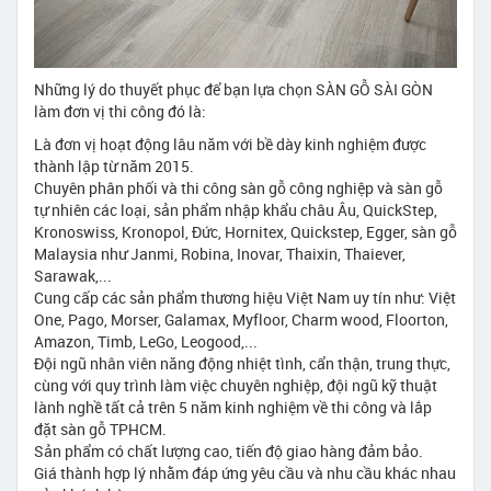
Những lý do thuyết phục để bạn lựa chọn SÀN GỖ SÀI GÒN
làm đơn vị thi công đó là:
Là đơn vị hoạt động lâu năm với bề dày kinh nghiệm được
thành lập từ năm 2015.
Chuyên phân phối và thi công sàn gỗ công nghiệp và sàn gỗ
tự nhiên các loại, sản phẩm nhập khẩu châu Âu, QuickStep,
Kronoswiss, Kronopol, Đức, Hornitex, Quickstep, Egger, sàn gỗ
Malaysia như Janmi, Robina, Inovar, Thaixin, Thaiever,
Sarawak,...
Cung cấp các sản phẩm thương hiệu Việt Nam uy tín như: Việt
One, Pago, Morser, Galamax, Myfloor, Charm wood, Floorton,
Amazon, Timb, LeGo, Leogood,...
Đội ngũ nhân viên năng động nhiệt tình, cẩn thận, trung thực,
cùng với quy trình làm việc chuyên nghiệp, đội ngũ kỹ thuật
lành nghề tất cả trên 5 năm kinh nghiệm về thi công và lắp
đặt sàn gỗ TPHCM.
Sản phẩm có chất lượng cao, tiến độ giao hàng đảm bảo.
Giá thành hợp lý nhằm đáp ứng yêu cầu và nhu cầu khác nhau