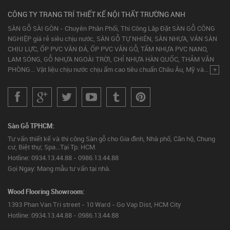
CÔNG TY TRANG TRÍ THIẾT KẾ NỘI THẤT TRƯỜNG ANH
SÀN GỖ SÀI GÒN - Chuyên Phân Phối, Thi Công Lắp Đặt SÀN GỖ CÔNG
NGHIỆP giá rẻ siêu chịu nước, SÀN GỖ TỰ NHIÊN, SÀN NHỰA, VÁN SÀN
CHỊU LỰC, ỐP PVC VÂN ĐÁ, ỐP PVC VÂN GỖ, TẤM NHỰA PVC NANO,
LAM SÓNG, GỖ NHỰA NGOÀI TRỜI, CHỈ NHỰA HÀN QUỐC, THẢM VĂN
PHÒNG... Vật liệu chịu nước chịu ẩm cao tiêu chuẩn Châu Âu, Mỹ và...
+
Sàn Gỗ TPHCM:
Tư vấn thiết kế và thi công Sàn gỗ cho Gia đình, Nhà phố, Căn hộ, Chung
cư, Biệt thự, Spa...Tại Tp. HCM.
Hotline: 0934.13.44.88 - 0986.13.44.88
Gọi Ngay: Mang mẫu tư vấn tại nhà.
Wood Flooring Showroom:
1393 Phan Van Tri street - 10 Ward - Go Vap Dist, HCM City
Hotline: 0934.13.44.88 - 0986.13.44.88