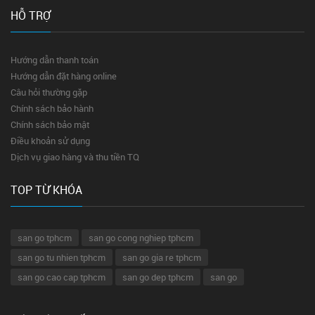
HỖ TRỢ
Hướng dẫn thanh toán
Hướng dẫn đặt hàng online
Câu hỏi thường gặp
Chính sách bảo hành
Chính sách bảo mật
Điều khoản sử dụng
Dịch vụ giao hàng và thu tiền TQ
TOP TỪ KHÓA
san go tphcm
san go cong nghiep tphcm
san go tu nhien tphcm
san go gia re tphcm
san go cao cap tphcm
san go dep tphcm
san go