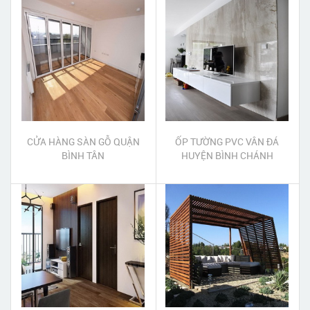
CỬA HÀNG SÀN GỖ QUẬN
ỐP TƯỜNG PVC VÂN ĐÁ
BÌNH TÂN
HUYỆN BÌNH CHÁNH