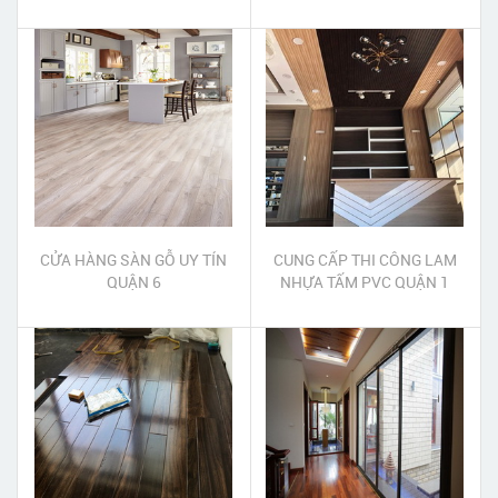
CỬA HÀNG SÀN GỖ UY TÍN
CUNG CẤP THI CÔNG LAM
QUẬN 6
NHỰA TẤM PVC QUẬN 1