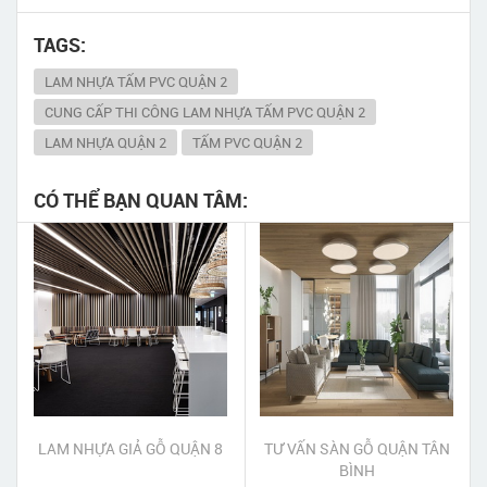
TAGS:
LAM NHỰA TẤM PVC QUẬN 2
CUNG CẤP THI CÔNG LAM NHỰA TẤM PVC QUẬN 2
LAM NHỰA QUẬN 2
TẤM PVC QUẬN 2
CÓ THỂ BẠN QUAN TÂM:
LAM NHỰA GIẢ GỖ QUẬN 8
TƯ VẤN SÀN GỖ QUẬN TÂN
BÌNH