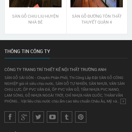
SÀN GỖ CHIU LIU HUYỆN
SÀN GỖ ĐƯỜNG TÔN THẤT
NHÀ BÈ
THUYẾT QUẬN 4
THÔNG TIN CÔNG TY
CÔNG TY TRANG TRÍ THIẾT KẾ NỘI THẤT TRƯỜNG ANH
SÀN GỖ SÀI GÒN - Chuyên Phân Phối, Thi Công Lắp Đặt SÀN GỖ CÔNG
NGHIỆP giá rẻ siêu chịu nước, SÀN GỖ TỰ NHIÊN, SÀN NHỰA, VÁN SÀN
CHỊU LỰC, ỐP PVC VÂN ĐÁ, ỐP PVC VÂN GỖ, TẤM NHỰA PVC NANO,
LAM SÓNG, GỖ NHỰA NGOÀI TRỜI, CHỈ NHỰA HÀN QUỐC, THẢM VĂN
PHÒNG... Vật liệu chịu nước chịu ẩm cao tiêu chuẩn Châu Âu, Mỹ và...
+