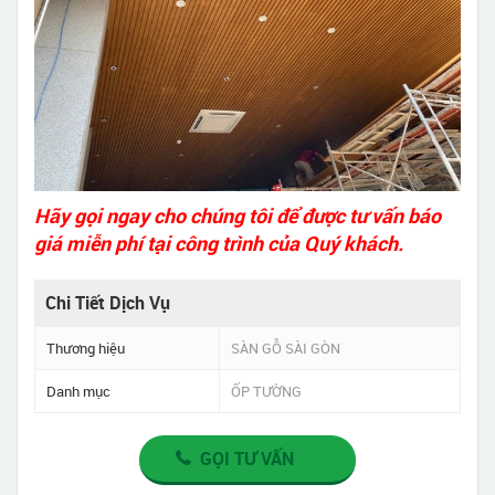
Hãy gọi ngay cho chúng tôi để được tư vấn báo
giá miễn phí tại công trình của Quý khách.
Chi Tiết Dịch Vụ
Thương hiệu
SÀN GỖ SÀI GÒN
Danh mục
ỐP TƯỜNG
GỌI TƯ VẤN