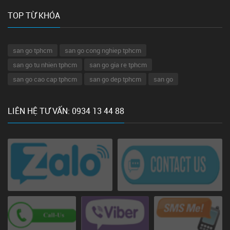
TOP TỪ KHÓA
san go tphcm
san go cong nghiep tphcm
san go tu nhien tphcm
san go gia re tphcm
san go cao cap tphcm
san go dep tphcm
san go
LIÊN HỆ TƯ VẤN: 0934 13 44 88