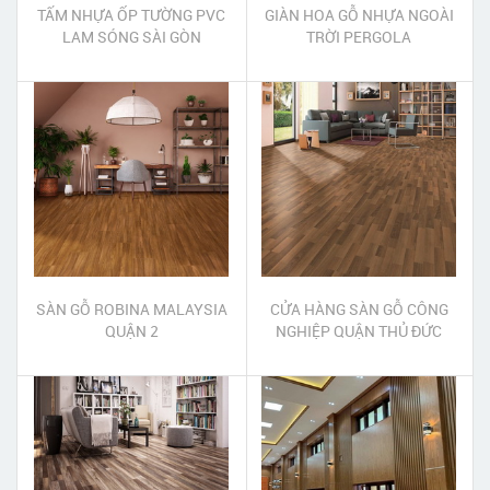
TẤM NHỰA ỐP TƯỜNG PVC
GIÀN HOA GỖ NHỰA NGOÀI
LAM SÓNG SÀI GÒN
TRỜI PERGOLA
SÀN GỖ ROBINA MALAYSIA
CỬA HÀNG SÀN GỖ CÔNG
QUẬN 2
NGHIỆP QUẬN THỦ ĐỨC