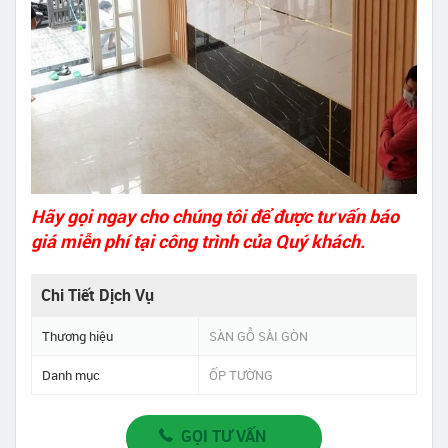
Hãy gọi ngay cho chúng tôi để được tư vấn báo
giá miễn phí tại công trình của Quý khách.
Chi Tiết Dịch Vụ
Thương hiệu
SÀN GỖ SÀI GÒN
Danh mục
ỐP TƯỜNG
GỌI TƯ VẤN