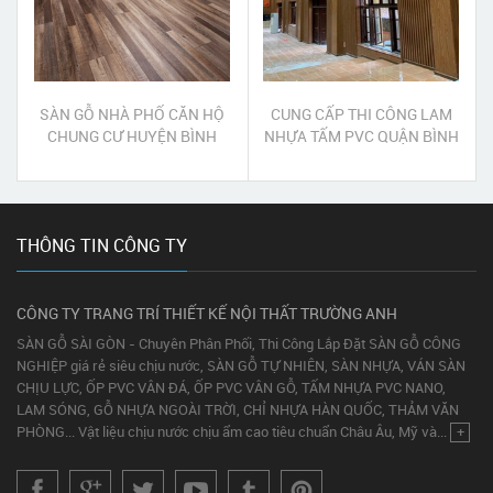
SÀN GỖ NHÀ PHỐ CĂN HỘ
CUNG CẤP THI CÔNG LAM
CHUNG CƯ HUYỆN BÌNH
NHỰA TẤM PVC QUẬN BÌNH
CHÁNH
TÂN
THÔNG TIN CÔNG TY
CÔNG TY TRANG TRÍ THIẾT KẾ NỘI THẤT TRƯỜNG ANH
SÀN GỖ SÀI GÒN - Chuyên Phân Phối, Thi Công Lắp Đặt SÀN GỖ CÔNG
NGHIỆP giá rẻ siêu chịu nước, SÀN GỖ TỰ NHIÊN, SÀN NHỰA, VÁN SÀN
CHỊU LỰC, ỐP PVC VÂN ĐÁ, ỐP PVC VÂN GỖ, TẤM NHỰA PVC NANO,
LAM SÓNG, GỖ NHỰA NGOÀI TRỜI, CHỈ NHỰA HÀN QUỐC, THẢM VĂN
PHÒNG... Vật liệu chịu nước chịu ẩm cao tiêu chuẩn Châu Âu, Mỹ và...
+