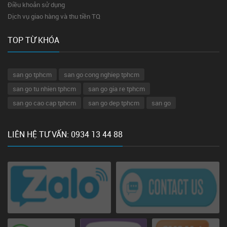
Điều khoản sử dụng
Dịch vụ giao hàng và thu tiền TQ
TOP TỪ KHÓA
san go tphcm
san go cong nghiep tphcm
san go tu nhien tphcm
san go gia re tphcm
san go cao cap tphcm
san go dep tphcm
san go
LIÊN HỆ TƯ VẤN: 0934 13 44 88