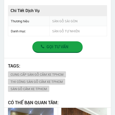
Chi Tiết Dịch Vụ
Thương hiệu
SÀN GỖ SÀI GÒN
Danh mục
SÀN GỖ TỰ NHIÊN
GỌI TƯ VẤN
TAGS:
CUNG CẤP SÀN GỖ CĂM XE TPHCM
THI CÔNG SÀN GỖ CĂM XE TPHCM
SÀN GỖ CĂM XE TPHCM
CÓ THỂ BẠN QUAN TÂM: