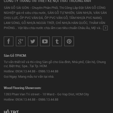
CÔNG TY TRANG TRÍ THIẾT KẾ NỘI THẤT TRƯỜNG ANH
SÀN GỖ SÀI GÒN - Chuyên Phân Phối, Thi Công Lắp Đặt SÀN GỖ CÔNG
NGHIỆP giá rẻ siêu chịu nước, SÀN GỖ TỰ NHIÊN, SÀN NHỰA, VÁN SÀN
CHỊU LỰC, ỐP PVC VÂN ĐÁ, ỐP PVC VÂN GỖ, TẤM NHỰA PVC NANO,
LAM SÓNG, GỖ NHỰA NGOÀI TRỜI, CHỈ NHỰA HÀN QUỐC, THẢM VĂN
PHÒNG... Vật liệu chịu nước chịu ẩm cao tiêu chuẩn Châu Âu, Mỹ và...
+
Sàn Gỗ TPHCM:
Tư vấn thiết kế và thi công Sàn gỗ cho Gia đình, Nhà phố, Căn hộ, Chung
cư, Biệt thự, Spa...Tại Tp. HCM.
Hotline: 0934.13.44.88 - 0986.13.44.88
Gọi Ngay: Mang mẫu tư vấn tại nhà.
Wood Flooring Showroom:
1393 Phan Van Tri street - 10 Ward - Go Vap Dist, HCM City
Hotline: 0934.13.44.88 - 0986.13.44.88
HỖ TRỢ