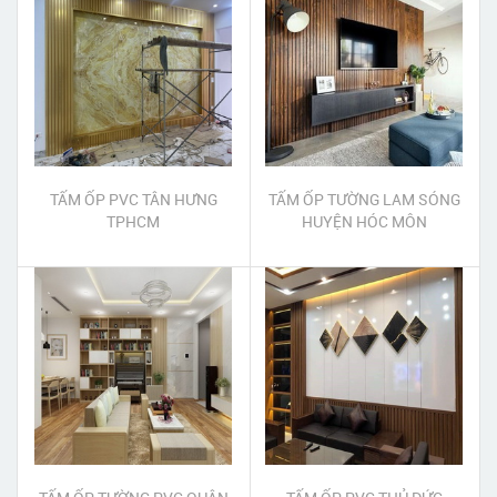
TẤM ỐP PVC TÂN HƯNG
TẤM ỐP TƯỜNG LAM SÓNG
TPHCM
HUYỆN HÓC MÔN