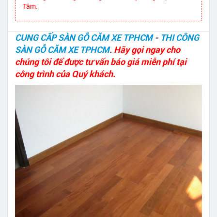
Tâm.
CUNG CẤP SÀN GỖ CĂM XE TPHCM
-
THI CÔNG
SÀN GỖ CĂM XE TPHCM
.
Hãy gọi ngay cho
chúng tôi để được tư vấn báo giá miễn phí tại
công trình của Quý khách.