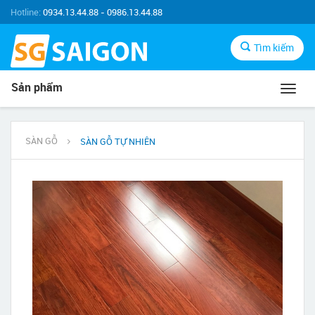
Hotline:
0934.13.44.88 - 0986.13.44.88
Tìm kiếm
Sản phẩm
Toggl
navig
SÀN GỖ
SÀN GỖ TỰ NHIÊN