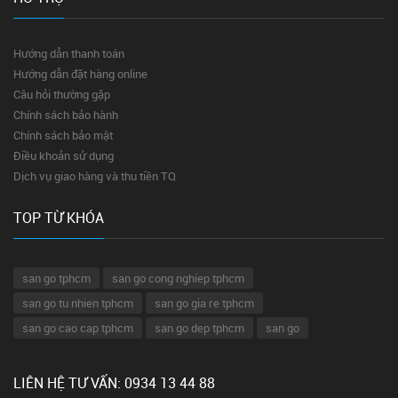
Hướng dẫn thanh toán
Hướng dẫn đặt hàng online
Câu hỏi thường gặp
Chính sách bảo hành
Chính sách bảo mật
Điều khoản sử dụng
Dịch vụ giao hàng và thu tiền TQ
TOP TỪ KHÓA
san go tphcm
san go cong nghiep tphcm
san go tu nhien tphcm
san go gia re tphcm
san go cao cap tphcm
san go dep tphcm
san go
LIÊN HỆ TƯ VẤN: 0934 13 44 88