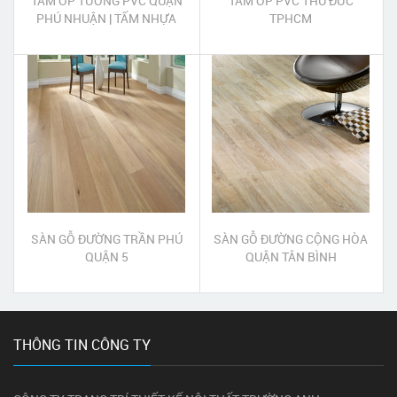
TẤM ỐP TƯỜNG PVC QUẬN
TẤM ỐP PVC THỦ ĐỨC
PHÚ NHUẬN | TẤM NHỰA
TPHCM
ỐP TƯỜNG PVC QUẬN PHÚ
NHUẬN
SÀN GỖ ĐƯỜNG TRẦN PHÚ
SÀN GỖ ĐƯỜNG CỘNG HÒA
QUẬN 5
QUẬN TÂN BÌNH
THÔNG TIN CÔNG TY