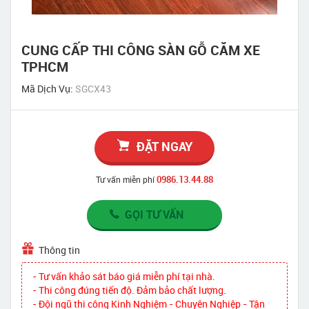
CUNG CẤP THI CÔNG SÀN GỖ CĂM XE
TPHCM
Mã Dịch Vụ:
SGCX43
ĐẶT NGAY
0986.13.44.88
Tư vấn miễn phí
GỌI TƯ VẤN
Thông tin
- Tư vấn khảo sát báo giá miễn phí tại nhà.
- Thi công đúng tiến độ. Đảm bảo chất lượng.
- Đội ngũ thi công Kinh Nghiệm - Chuyên Nghiệp - Tận