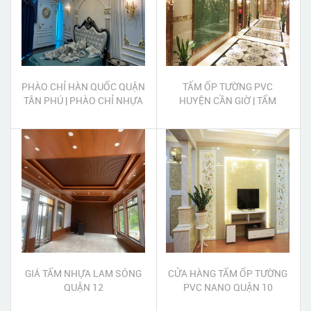
PHÀO CHỈ HÀN QUỐC QUẬN
TẤM ỐP TƯỜNG PVC
TÂN PHÚ | PHÀO CHỈ NHỰA
HUYỆN CẦN GIỜ | TẤM
HÀN QUỐC QUẬN TÂN PHÚ
NHỰA ỐP TƯỜNG PVC
HUYỆN CẦN GIỜ
GIÁ TẤM NHỰA LAM SÓNG
CỬA HÀNG TẤM ỐP TƯỜNG
QUẬN 12
PVC NANO QUẬN 10