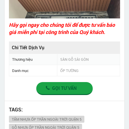
Hãy gọi ngay cho chúng tôi để được tư vấn báo
giá miễn phí tại công trình của Quý khách.
Chi Tiết Dịch Vụ
Thương hiệu
SÀN GỖ SÀI GÒN
Danh mục
ỐP TƯỜNG
GỌI TƯ VẤN
TAGS:
TẤM NHỰA ỐP TRẦN NGOÀI TRỜI QUẬN 5
GỖ NHỰA ỐP TRẦN NGOÀI TRỜI QUẬN 5