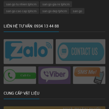
san go tu nhien tphcm
san go gia re tphcm
san go cao cap tphcm
san go dep tphcm
san go
LIÊN HỆ TƯ VẤN: 0934 13 44 88
CUNG CẤP VẬT LIỆU