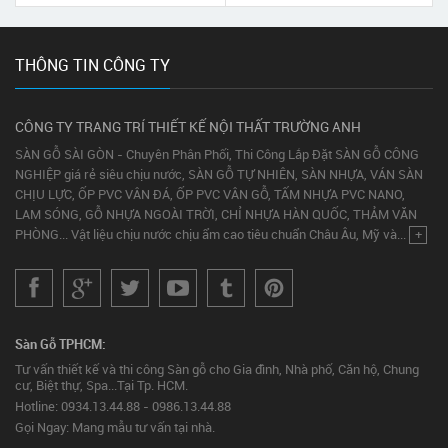
THÔNG TIN CÔNG TY
CÔNG TY TRANG TRÍ THIẾT KẾ NỘI THẤT TRƯỜNG ANH
SÀN GỖ SÀI GÒN - Chuyên Phân Phối, Thi Công Lắp Đặt SÀN GỖ CÔNG
NGHIỆP giá rẻ siêu chịu nước, SÀN GỖ TỰ NHIÊN, SÀN NHỰA, VÁN SÀN
CHỊU LỰC, ỐP PVC VÂN ĐÁ, ỐP PVC VÂN GỖ, TẤM NHỰA PVC NANO,
LAM SÓNG, GỖ NHỰA NGOÀI TRỜI, CHỈ NHỰA HÀN QUỐC, THẢM VĂN
PHÒNG... Vật liệu chịu nước chịu ẩm cao tiêu chuẩn Châu Âu, Mỹ và...
+
Sàn Gỗ TPHCM:
Tư vấn thiết kế và thi công Sàn gỗ cho Gia đình, Nhà phố, Căn hộ, Chung
cư, Biệt thự, Spa...Tại Tp. HCM.
Hotline: 0934.13.44.88 - 0986.13.44.88
Gọi Ngay: Mang mẫu tư vấn tại nhà.