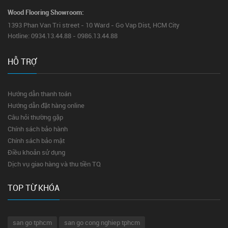
Wood Flooring Showroom:
1393 Phan Van Tri street - 10 Ward - Go Vap Dist, HCM City
Hotline: 0934.13.44.88 - 0986.13.44.88
HỖ TRỢ
Hướng dẫn thanh toán
Hướng dẫn đặt hàng online
Câu hỏi thường gặp
Chính sách bảo hành
Chính sách bảo mật
Điều khoản sử dụng
Dịch vụ giao hàng và thu tiền TQ
TOP TỪ KHÓA
san go tphcm
san go cong nghiep tphcm