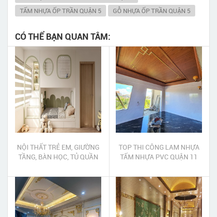
TẤM NHỰA ỐP TRẦN QUẬN 5
GỖ NHỰA ỐP TRẦN QUẬN 5
CÓ THỂ BẠN QUAN TÂM:
NỘI THẤT TRẺ EM, GIƯỜNG
TOP THI CÔNG LAM NHỰA
TẦNG, BÀN HỌC, TỦ QUẦN
TẤM NHỰA PVC QUẬN 11
ÁO HUYỆN HÓC MÔN