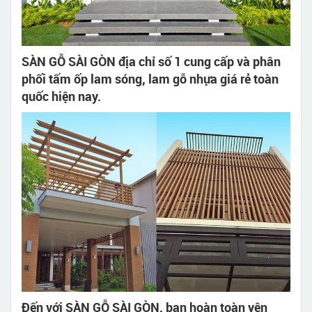
SÀN GỖ SÀI GÒN địa chỉ số 1 cung cấp và phân
phối tấm ốp lam sóng, lam gỗ nhựa giá rẻ toàn
quốc hiện nay.
Đến với SÀN GỖ SÀI GÒN, bạn hoàn toàn yên