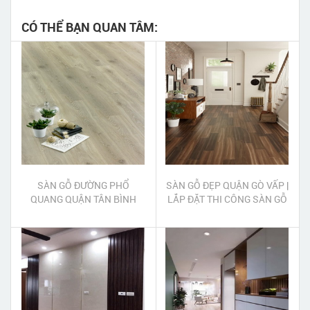
CÓ THỂ BẠN QUAN TÂM:
SÀN GỖ ĐƯỜNG PHỔ
SÀN GỖ ĐẸP QUẬN GÒ VẤP |
QUANG QUẬN TÂN BÌNH
LẮP ĐẶT THI CÔNG SÀN GỖ
ĐẸP QUẬN GÒ VẤP