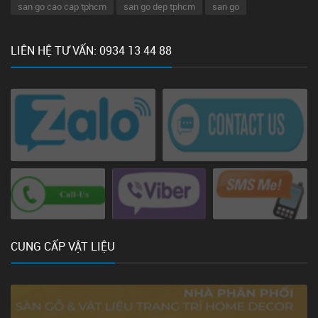
san go cao cap tphcm
san go dep tphcm
san go
LIÊN HỆ TƯ VẤN: 0934 13 44 88
CUNG CẤP VẬT LIỆU