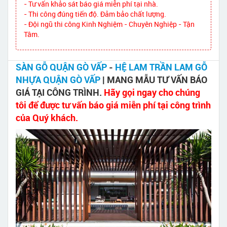
- Tư vấn khảo sát báo giá miễn phí tại nhà.
- Thi công đúng tiến độ. Đảm bảo chất lượng.
- Đội ngũ thi công Kinh Nghiệm - Chuyên Nghiệp - Tận
Tâm.
SÀN GỖ QUẬN GÒ VẤP
-
HỆ LAM TRẦN LAM GỖ
NHỰA QUẬN GÒ VẤP
| MANG MẪU TƯ VẤN BÁO
GIÁ TẠI CÔNG TRÌNH.
Hãy gọi ngay cho chúng
tôi để được tư vấn báo giá miễn phí tại công trình
của Quý khách.