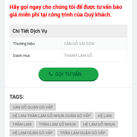
Hãy gọi ngay cho chúng tôi để được tư vấn báo
giá miễn phí tại công trình của Quý khách.
Chi Tiết Dịch Vụ
Thương hiệu
SÀN GỖ SÀI GÒN
Danh mục
THANH LAM GỖ
GỌI TƯ VẤN
TAGS:
SÀN GỖ QUẬN GÒ VẤP
HỆ LAM TRẦN LAM GỖ NHỰA QUẬN GÒ VẤP
HỆ LAM
TRẦN LAM
TRẦN LAM GỖ NHỰA
HỆ LAM GỖ NHỰA
HỆ LAM QUẬN GÒ VẤP
TRẦN LAM QUẬN GÒ VẤP