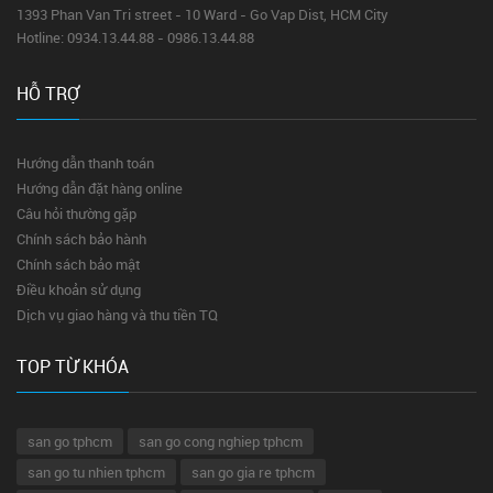
1393 Phan Van Tri street - 10 Ward - Go Vap Dist, HCM City
Hotline: 0934.13.44.88 - 0986.13.44.88
HỖ TRỢ
Hướng dẫn thanh toán
Hướng dẫn đặt hàng online
Câu hỏi thường gặp
Chính sách bảo hành
Chính sách bảo mật
Điều khoản sử dụng
Dịch vụ giao hàng và thu tiền TQ
TOP TỪ KHÓA
san go tphcm
san go cong nghiep tphcm
san go tu nhien tphcm
san go gia re tphcm