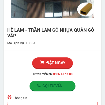
HỆ LAM - TRẦN LAM GỖ NHỰA QUẬN GÒ
VẤP
Mã Dịch Vụ:
TLG64
ĐẶT NGAY
0986.13.44.88
Tư vấn miễn phí
GỌI TƯ VẤN
Thông tin