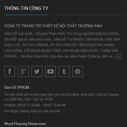
THÔNG TIN CÔNG TY
CÔNG TY TRANG TRÍ THIẾT KẾ NỘI THẤT TRƯỜNG ANH
SÀN GỖ SÀI GÒN - Chuyên Phân Phối, Thi Công Lắp Đặt SÀN GỖ CÔNG
NGHIỆP giá rẻ siêu chịu nước, SÀN GỖ TỰ NHIÊN, SÀN NHỰA, VÁN SÀN
CHỊU LỰC, ỐP PVC VÂN ĐÁ, ỐP PVC VÂN GỖ, TẤM NHỰA PVC NANO,
LAM SÓNG, GỖ NHỰA NGOÀI TRỜI, CHỈ NHỰA HÀN QUỐC, THẢM VĂN
PHÒNG... Vật liệu chịu nước chịu ẩm cao tiêu chuẩn Châu Âu, Mỹ và...
+
Sàn Gỗ TPHCM:
Tư vấn thiết kế và thi công Sàn gỗ cho Gia đình, Nhà phố, Căn hộ, Chung
cư, Biệt thự, Spa...Tại Tp. HCM.
Hotline: 0934.13.44.88 - 0986.13.44.88
Gọi Ngay: Mang mẫu tư vấn tại nhà.
Wood Flooring Showroom: