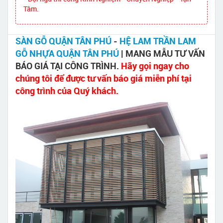
Tâm.
SÀN GỖ QUẬN TÂN PHÚ
-
HỆ LAM TRẦN LAM
GỖ NHỰA QUẬN TÂN PHÚ
| MANG MẪU TƯ VẤN
BÁO GIÁ TẠI CÔNG TRÌNH.
Hãy gọi ngay cho
chúng tôi để được tư vấn báo giá miễn phí tại
công trình của Quý khách.