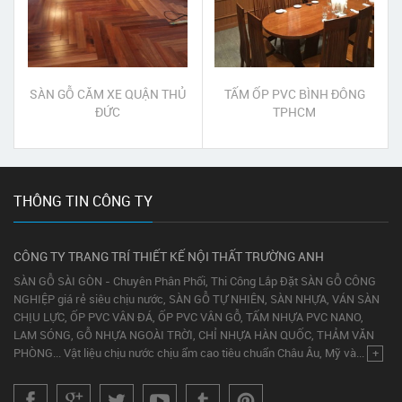
SÀN GỖ CĂM XE QUẬN THỦ
TẤM ỐP PVC BÌNH ĐÔNG
ĐỨC
TPHCM
THÔNG TIN CÔNG TY
CÔNG TY TRANG TRÍ THIẾT KẾ NỘI THẤT TRƯỜNG ANH
SÀN GỖ SÀI GÒN - Chuyên Phân Phối, Thi Công Lắp Đặt SÀN GỖ CÔNG
NGHIỆP giá rẻ siêu chịu nước, SÀN GỖ TỰ NHIÊN, SÀN NHỰA, VÁN SÀN
CHỊU LỰC, ỐP PVC VÂN ĐÁ, ỐP PVC VÂN GỖ, TẤM NHỰA PVC NANO,
LAM SÓNG, GỖ NHỰA NGOÀI TRỜI, CHỈ NHỰA HÀN QUỐC, THẢM VĂN
PHÒNG... Vật liệu chịu nước chịu ẩm cao tiêu chuẩn Châu Âu, Mỹ và...
+