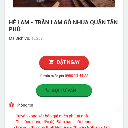
HỆ LAM - TRẦN LAM GỖ NHỰA QUẬN TÂN
PHÚ
Mã Dịch Vụ:
TLG67
ĐẶT NGAY
0986.13.44.88
Tư vấn miễn phí
GỌI TƯ VẤN
Thông tin
- Tư vấn khảo sát báo giá miễn phí tại nhà.
- Thi công đúng tiến độ. Đảm bảo chất lượng.
- Đội ngũ thi công Kinh Nghiệm - Chuyên Nghiệp - Tận