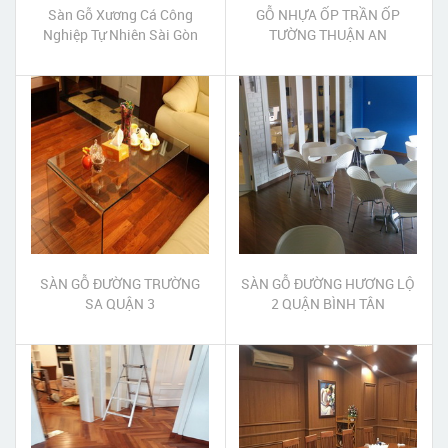
Sàn Gỗ Xương Cá Công
GỖ NHỰA ỐP TRẦN ỐP
Nghiệp Tự Nhiên Sài Gòn
TƯỜNG THUẬN AN
SÀN GỖ ĐƯỜNG TRƯỜNG
SÀN GỖ ĐƯỜNG HƯƠNG LỘ
SA QUẬN 3
2 QUẬN BÌNH TÂN