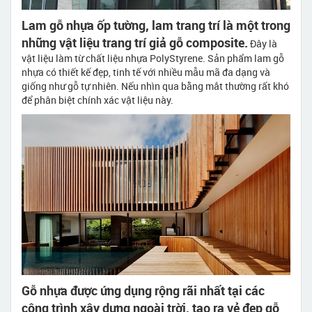
Lam gỗ nhựa ốp tường, lam trang trí là một trong
những vật liệu trang trí giả gỗ composite.
Đây là
vật liệu làm từ chất liệu nhựa PolyStyrene. Sản phẩm lam gỗ
nhựa có thiết kế đẹp, tinh tế với nhiều mẫu mã đa dạng và
giống như gỗ tự nhiên. Nếu nhìn qua bằng mắt thường rất khó
để phân biệt chính xác vật liệu này.
Gỗ nhựa được ứng dụng rộng rãi nhất tại các
công trình xây dựng ngoài trời, tạo ra vẻ đẹp gỗ