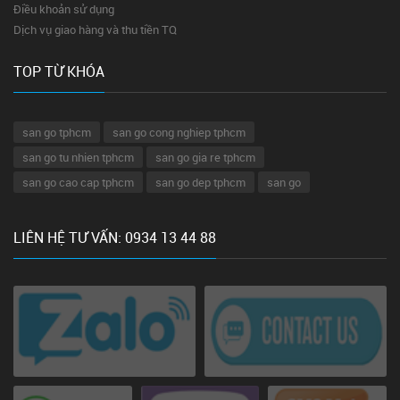
Điều khoản sử dụng
Dịch vụ giao hàng và thu tiền TQ
TOP TỪ KHÓA
san go tphcm
san go cong nghiep tphcm
san go tu nhien tphcm
san go gia re tphcm
san go cao cap tphcm
san go dep tphcm
san go
LIÊN HỆ TƯ VẤN: 0934 13 44 88