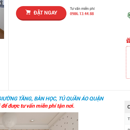
Tư vấn miễn phí
ĐẶT NGAY
0986.13.44.88
GIƯỜNG TẦNG, BÀN HỌC, TỦ QUẦN ÁO QUẬN
 để được tư vấn miễn phí tận nơi.
C
T