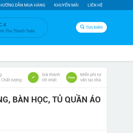
HƯỚNG DẪN MUA HÀNG
KHUYẾN MÃI
LIÊN HỆ
C 4
Tìm kiếm
ệm Thu Thanh Toán
g
Giá thành
Miễn phí tư
Free
& Chất lượng
tốt nhất
vấn tại nhà
NG, BÀN HỌC, TỦ QUẦN ÁO