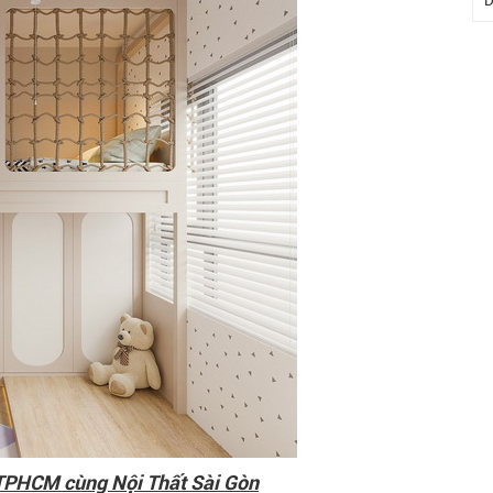
D
i TPHCM cùng Nội Thất Sài Gòn