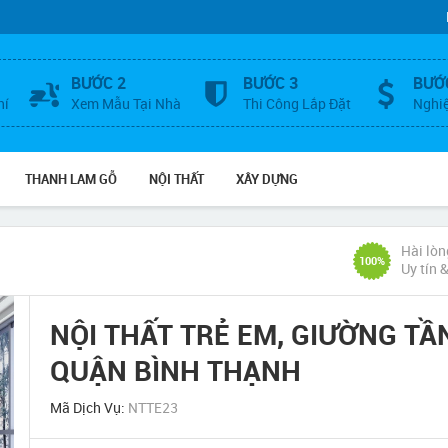
BƯỚC 2
BƯỚC 3
BƯỚ
hí
Xem Mẫu Tại Nhà
Thi Công Lắp Đặt
Nghi
THANH LAM GỖ
NỘI THẤT
XÂY DỰNG
Hài lòn
100%
Uy tín 
NỘI THẤT TRẺ EM, GIƯỜNG TẦ
QUẬN BÌNH THẠNH
Mã Dịch Vụ:
NTTE23