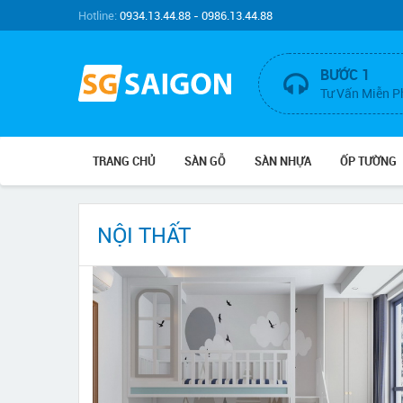
Hotline:
0934.13.44.88 - 0986.13.44.88
BƯỚC 1
Tư Vấn Miễn P
TRANG CHỦ
SÀN GỖ
SÀN NHỰA
ỐP TƯỜNG
NỘI THẤT