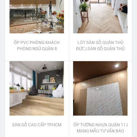
ỐP PVC PHÒNG KHÁCH
LÓT SÀN GỖ QUẬN THỦ
PHÒNG NGỦ QUẬN 8
ĐỨC | SÀN GỖ QUẬN THỦ
ĐỨC
SÀN GỖ CAO CẤP TPHCM
ỐP TƯỜNG NHỰA QUẬN 11 |
MANG MẪU TƯ VẤN BÁO
GIÁ TẠI NHÀ