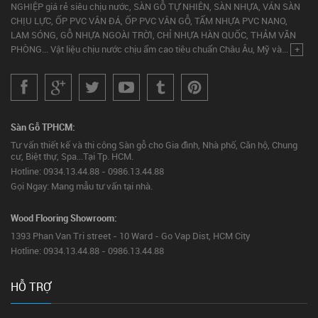
NGHIỆP giá rẻ siêu chịu nước, SÀN GỖ TỰ NHIÊN, SÀN NHỰA, VÁN SÀN
CHỊU LỰC, ỐP PVC VÂN ĐÁ, ỐP PVC VÂN GỖ, TẤM NHỰA PVC NANO,
LAM SÓNG, GỖ NHỰA NGOÀI TRỜI, CHỈ NHỰA HÀN QUỐC, THẢM VĂN
PHÒNG... Vật liệu chịu nước chịu ẩm cao tiêu chuẩn Châu Âu, Mỹ và...
+
Sàn Gỗ TPHCM:
Tư vấn thiết kế và thi công Sàn gỗ cho Gia đình, Nhà phố, Căn hộ, Chung
cư, Biệt thự, Spa...Tại Tp. HCM.
Hotline: 0934.13.44.88 - 0986.13.44.88
Gọi Ngay: Mang mẫu tư vấn tại nhà.
Wood Flooring Showroom:
1393 Phan Van Tri street - 10 Ward - Go Vap Dist, HCM City
Hotline: 0934.13.44.88 - 0986.13.44.88
HỖ TRỢ