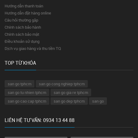
Hướng dẫn thanh toán
Hướng dẫn đặt hàng online
Câu hỏi thường gặp
Chính sách bảo hành
Chính sách bảo mật
Điều khoản sử dụng
Dịch vụ giao hàng và thu tiền TQ
TOP TỪ KHÓA
san go tphcm
san go cong nghiep tphcm
san go tu nhien tphcm
san go gia re tphcm
san go cao cap tphcm
san go dep tphcm
san go
LIÊN HỆ TƯ VẤN: 0934 13 44 88