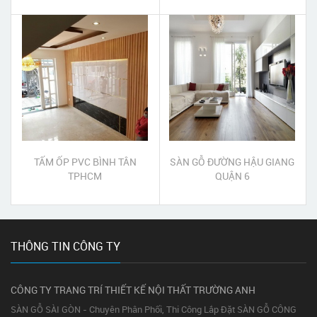
TẤM ỐP PVC BÌNH TÂN
SÀN GỖ ĐƯỜNG HẬU GIANG
TPHCM
QUẬN 6
THÔNG TIN CÔNG TY
CÔNG TY TRANG TRÍ THIẾT KẾ NỘI THẤT TRƯỜNG ANH
SÀN GỖ SÀI GÒN - Chuyên Phân Phối, Thi Công Lắp Đặt SÀN GỖ CÔNG