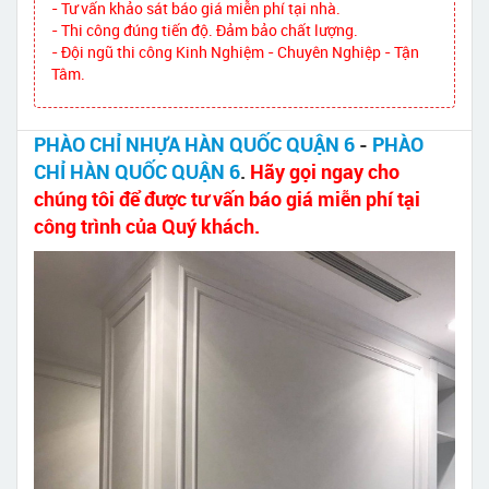
- Tư vấn khảo sát báo giá miễn phí tại nhà.
- Thi công đúng tiến độ. Đảm bảo chất lượng.
- Đội ngũ thi công Kinh Nghiệm - Chuyên Nghiệp - Tận
Tâm.
PHÀO CHỈ NHỰA HÀN QUỐC QUẬN 6
-
PHÀO
CHỈ HÀN QUỐC QUẬN 6
.
Hãy gọi ngay cho
chúng tôi để được tư vấn báo giá miễn phí tại
công trình của Quý khách.