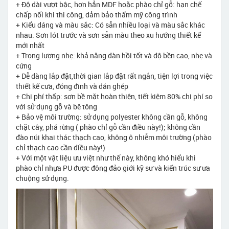
+ Độ dài vượt bậc, hơn hẳn MDF hoặc phào chỉ gỗ: hạn chế
chấp nối khi thi công, đảm bảo thẩm mỹ công trình
+ Kiểu dáng và màu sắc: Có sẵn nhiều loại và màu sắc khác
nhau. Sơn lót trước và sơn sẵn màu theo xu hướng thiết kế
mới nhất
+ Trọng lượng nhẹ: khả năng đàn hồi tốt và độ bền cao, nhẹ và
cứng
+ Dễ dàng lắp đặt,thời gian lắp đặt rất ngắn, tiện lợi trong việc
thiết kế cưa, đóng đinh và dán ghép
+ Chi phí thấp: sơn bề mặt hoàn thiện, tiết kiệm 80% chi phí so
với sử dụng gỗ và bê tông
+ Bảo vệ môi trường: sử dụng polyester không cần gỗ, không
chặt cây, phá rừng ( phào chỉ gỗ cần điều này!); không cần
đào núi khai thác thạch cao, không ô nhiễm môi trường (phào
chỉ thạch cao cần điều này!)
+ Với một vật liệu ưu việt như thế này, không khó hiểu khi
phào chỉ nhựa PU được đông đảo giới kỹ sư và kiến trúc sư ưa
chuộng sử dụng.