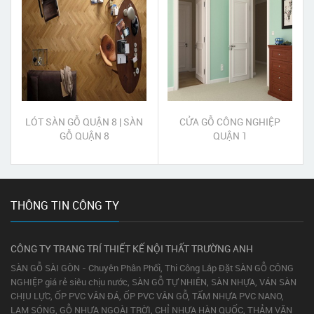
LÓT SÀN GỖ QUẬN 8 | SÀN
CỬA GỖ CÔNG NGHIỆP
GỖ QUẬN 8
QUẬN 1
THÔNG TIN CÔNG TY
CÔNG TY TRANG TRÍ THIẾT KẾ NỘI THẤT TRƯỜNG ANH
SÀN GỖ SÀI GÒN - Chuyên Phân Phối, Thi Công Lắp Đặt SÀN GỖ CÔNG
NGHIỆP giá rẻ siêu chịu nước, SÀN GỖ TỰ NHIÊN, SÀN NHỰA, VÁN SÀN
CHỊU LỰC, ỐP PVC VÂN ĐÁ, ỐP PVC VÂN GỖ, TẤM NHỰA PVC NANO,
LAM SÓNG, GỖ NHỰA NGOÀI TRỜI, CHỈ NHỰA HÀN QUỐC, THẢM VĂN