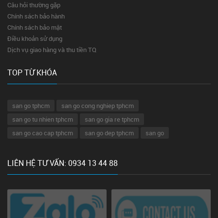
Câu hỏi thường gặp
Chính sách bảo hành
Chính sách bảo mật
Điều khoản sử dụng
Dịch vụ giao hàng và thu tiền TQ
TOP TỪ KHÓA
san go tphcm
san go cong nghiep tphcm
san go tu nhien tphcm
san go gia re tphcm
san go cao cap tphcm
san go dep tphcm
san go
LIÊN HỆ TƯ VẤN: 0934 13 44 88