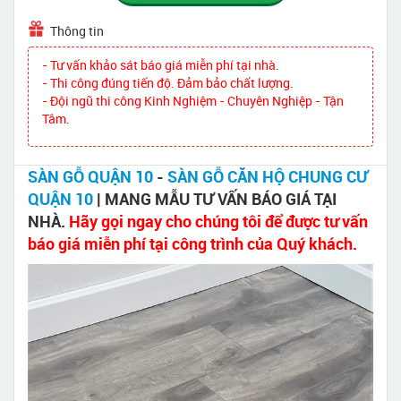
Thông tin
- Tư vấn khảo sát báo giá miễn phí tại nhà.
- Thi công đúng tiến độ. Đảm bảo chất lượng.
- Đội ngũ thi công Kinh Nghiệm - Chuyên Nghiệp - Tận
Tâm.
SÀN GỖ QUẬN 10
-
SÀN GỖ CĂN HỘ CHUNG CƯ
QUẬN 10
| MANG MẪU TƯ VẤN BÁO GIÁ TẠI
NHÀ.
Hãy gọi ngay cho chúng tôi để được tư vấn
báo giá miễn phí tại công trình của Quý khách.