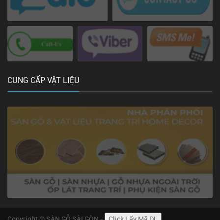
CUNG CẤP VẬT LIỆU
Copyright © SÀN GỖ SÀI GÒN -
Click Lấy Mã DL