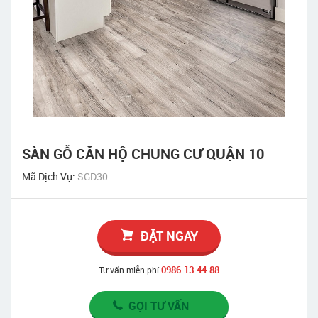
SÀN GỖ CĂN HỘ CHUNG CƯ QUẬN 10
Mã Dịch Vụ:
SGD30
ĐẶT NGAY
0986.13.44.88
Tư vấn miễn phí
GỌI TƯ VẤN