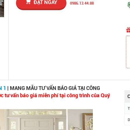
ĐẶT NGAY
0986.13.44.88
N 1
| MANG MẪU TƯ VẤN BÁO GIÁ TẠI CÔNG
c tư vấn báo giá miễn phí tại công trình của Quý
C
T
D