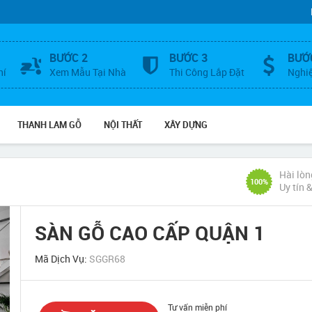
BƯỚC 2
BƯỚC 3
BƯỚ
hí
Xem Mẫu Tại Nhà
Thi Công Lắp Đặt
Nghi
THANH LAM GỖ
NỘI THẤT
XÂY DỰNG
Hài lòn
100%
Uy tín 
SÀN GỖ CAO CẤP QUẬN 1
Mã Dịch Vụ:
SGGR68
Tư vấn miễn phí