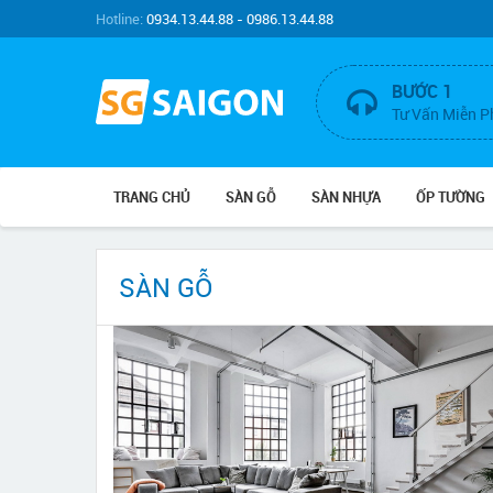
Hotline:
0934.13.44.88 - 0986.13.44.88
BƯỚC 1
Tư Vấn Miễn P
TRANG CHỦ
SÀN GỖ
SÀN NHỰA
ỐP TƯỜNG
SÀN GỖ