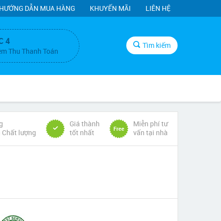
HƯỚNG DẪN MUA HÀNG
KHUYẾN MÃI
LIÊN HỆ
C 4
Tìm kiếm
ệm Thu Thanh Toán
g
Giá thành
Miễn phí tư
Free
& Chất lượng
tốt nhất
vấn tại nhà