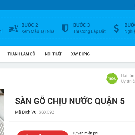
BƯỚC 2
BƯỚC 3
BƯỚ
hí
Xem Mẫu Tại Nhà
Thi Công Lắp Đặt
Nghi
THANH LAM GỖ
NỘI THẤT
XÂY DỰNG
Hài lòn
100%
Uy tín 
SÀN GỖ CHỊU NƯỚC QUẬN 5
Mã Dịch Vụ:
SGXC92
Tư vấn miễn phí