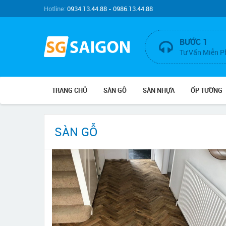
Hotline:
0934.13.44.88 - 0986.13.44.88
BƯỚC 1
Tư Vấn Miễn P
TRANG CHỦ
SÀN GỖ
SÀN NHỰA
ỐP TƯỜNG
SÀN GỖ