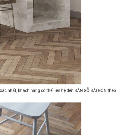
 xác nhất, khách hàng có thể liên hệ đến SÀN GỖ SÀI GÒN theo