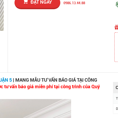
ĐẶT NGAY
0986.13.44.88
QUẬN 5
| MANG MẪU TƯ VẤN BÁO GIÁ TẠI CÔNG
c tư vấn báo giá miễn phí tại công trình của Quý
C
T
D