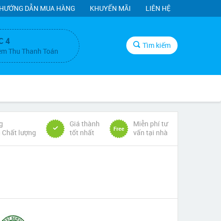
HƯỚNG DẪN MUA HÀNG
KHUYẾN MÃI
LIÊN HỆ
C 4
Tìm kiếm
ệm Thu Thanh Toán
g
Giá thành
Miễn phí tư
Free
& Chất lượng
tốt nhất
vấn tại nhà