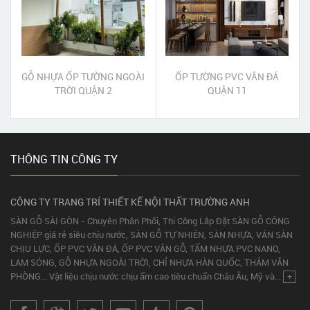
GỖ NHỰA ỐP TƯỜNG NGOÀI
ỐP TƯỜNG PVC VÂN ĐÁ
TRỜI QUẬN 2
QUẬN 11
THÔNG TIN CÔNG TY
CÔNG TY TRANG TRÍ THIẾT KẾ NỘI THẤT TRƯỜNG ANH
SÀN GỖ SÀI GÒN - Chuyên Phân Phối, Thi Công Lắp Đặt SÀN GỖ CÔNG
NGHIỆP giá rẻ siêu chịu nước, SÀN GỖ TỰ NHIÊN, SÀN NHỰA, VÁN SÀN
CHỊU LỰC, ỐP PVC VÂN ĐÁ, ỐP PVC VÂN GỖ, TẤM NHỰA PVC NANO,
LAM SÓNG, GỖ NHỰA NGOÀI TRỜI, CHỈ NHỰA HÀN QUỐC, THẢM VĂN
PHÒNG... Vật liệu chịu nước chịu ẩm cao tiêu chuẩn Châu Âu, Mỹ và...
+