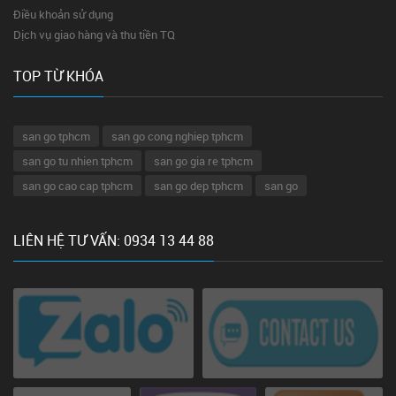
Điều khoản sử dụng
Dịch vụ giao hàng và thu tiền TQ
TOP TỪ KHÓA
san go tphcm
san go cong nghiep tphcm
san go tu nhien tphcm
san go gia re tphcm
san go cao cap tphcm
san go dep tphcm
san go
LIÊN HỆ TƯ VẤN: 0934 13 44 88