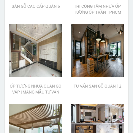
SÀN GỖ CAO CẤP QUẬN 6
THI CÔNG TẤM NHỰA ỐP
TƯỜNG ỐP TRẦN TPHCM
ỐP TƯỜNG NHỰA QUẬN GÒ
TƯ VẤN SÀN GỖ QUẬN 12
VẤP | MANG MẪU TƯ VẤN
BÁO GIÁ TẠI NHÀ