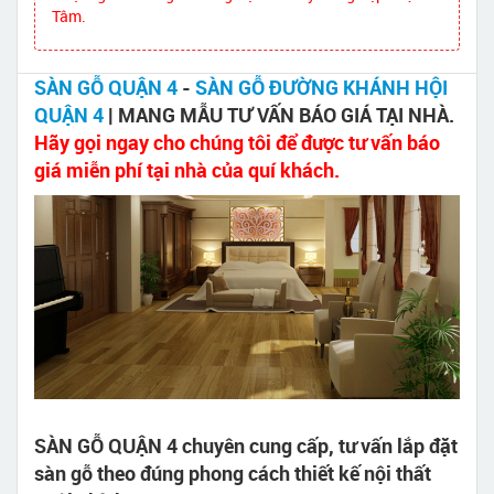
Tâm.
SÀN GỖ QUẬN 4
-
SÀN GỖ ĐƯỜNG KHÁNH HỘI
QUẬN 4
| MANG MẪU TƯ VẤN BÁO GIÁ TẠI NHÀ.
Hãy gọi ngay cho chúng tôi để được tư vấn báo
giá miễn phí tại nhà của quí khách.
SÀN GỖ QUẬN 4 chuyên cung cấp, tư vấn lắp đặt
sàn gỗ theo đúng phong cách thiết kế nội thất