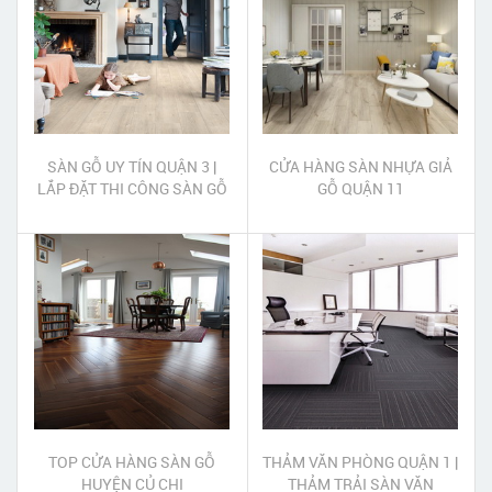
SÀN GỖ UY TÍN QUẬN 3 |
CỬA HÀNG SÀN NHỰA GIẢ
LẮP ĐẶT THI CÔNG SÀN GỖ
GỖ QUẬN 11
UY TÍN QUẬN 3
TOP CỬA HÀNG SÀN GỖ
THẢM VĂN PHÒNG QUẬN 1 |
HUYỆN CỦ CHI
THẢM TRẢI SÀN VĂN