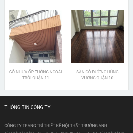
PHÒNG QUẬN 1
GỖ NHỰA ỐP TƯỜNG NGOÀI
SÀN GỖ ĐƯỜNG HÙNG
TRỜI QUẬN 11
VƯƠNG QUẬN 10
THÔNG TIN CÔNG TY
CÔNG TY TRANG TRÍ THIẾT KẾ NỘI THẤT TRƯỜNG ANH