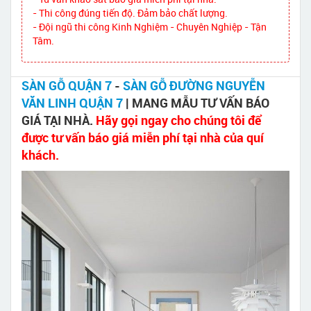
- Thi công đúng tiến độ. Đảm bảo chất lượng.
- Đội ngũ thi công Kinh Nghiệm - Chuyên Nghiệp - Tận
Tâm.
SÀN GỖ QUẬN 7
-
SÀN GỖ ĐƯỜNG NGUYỄN
VĂN LINH QUẬN 7
| MANG MẪU TƯ VẤN BÁO
GIÁ TẠI NHÀ.
Hãy gọi ngay cho chúng tôi để
được tư vấn báo giá miễn phí tại nhà của quí
khách.