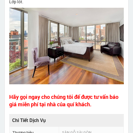
Lớp lót.
Hãy gọi ngay cho chúng tôi để được tư vấn báo
giá miễn phí tại nhà của quí khách.
Chi Tiết Dịch Vụ
Thương hiệu
SÀN GỖ SÀI GÒN