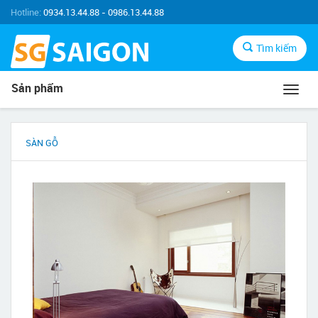
Hotline:
0934.13.44.88 - 0986.13.44.88
Tìm kiếm
Sản phẩm
Toggl
navig
SÀN GỖ