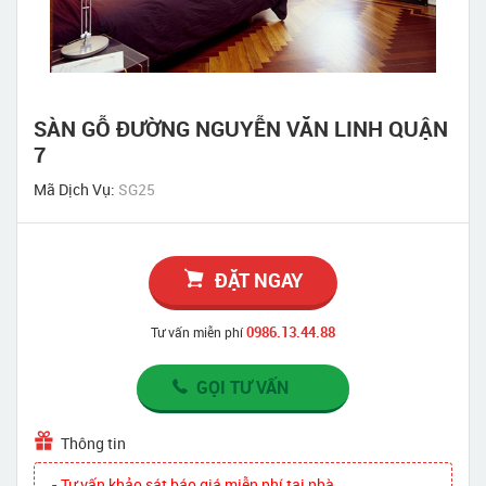
SÀN GỖ ĐƯỜNG NGUYỄN VĂN LINH QUẬN
7
Mã Dịch Vụ:
SG25
ĐẶT NGAY
0986.13.44.88
Tư vấn miễn phí
GỌI TƯ VẤN
Thông tin
- Tư vấn khảo sát báo giá miễn phí tại nhà.