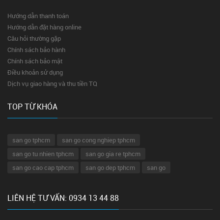
Hướng dẫn thanh toán
Hướng dẫn đặt hàng online
Câu hỏi thường gặp
Chính sách bảo hành
Chính sách bảo mật
Điều khoản sử dụng
Dịch vụ giao hàng và thu tiền TQ
TOP TỪ KHÓA
san go tphcm
san go cong nghiep tphcm
san go tu nhien tphcm
san go gia re tphcm
san go cao cap tphcm
san go dep tphcm
san go
LIÊN HỆ TƯ VẤN: 0934 13 44 88