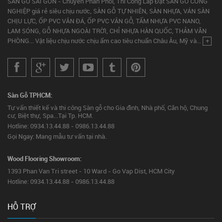
SÀN GỖ SÀI GÒN - Chuyên Phân Phối, Thi Công Lắp Đặt SÀN GỖ CÔNG
NGHIỆP giá rẻ siêu chịu nước, SÀN GỖ TỰ NHIÊN, SÀN NHỰA, VÁN SÀN
CHỊU LỰC, ỐP PVC VÂN ĐÁ, ỐP PVC VÂN GỖ, TẤM NHỰA PVC NANO,
LAM SÓNG, GỖ NHỰA NGOÀI TRỜI, CHỈ NHỰA HÀN QUỐC, THẢM VĂN
PHÒNG... Vật liệu chịu nước chịu ẩm cao tiêu chuẩn Châu Âu, Mỹ và...
+
Sàn Gỗ TPHCM:
Tư vấn thiết kế và thi công Sàn gỗ cho Gia đình, Nhà phố, Căn hộ, Chung
cư, Biệt thự, Spa...Tại Tp. HCM.
Hotline: 0934.13.44.88 - 0986.13.44.88
Gọi Ngay: Mang mẫu tư vấn tại nhà.
Wood Flooring Showroom:
1393 Phan Van Tri street - 10 Ward - Go Vap Dist, HCM City
Hotline: 0934.13.44.88 - 0986.13.44.88
HỖ TRỢ