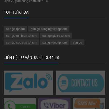
Dịch vụ giao hàng và thu tiền TQ
TOP TỪ KHÓA
san go tphcm
san go cong nghiep tphcm
san go tu nhien tphcm
san go gia re tphcm
san go cao cap tphcm
san go dep tphcm
san go
LIÊN HỆ TƯ VẤN: 0934 13 44 88