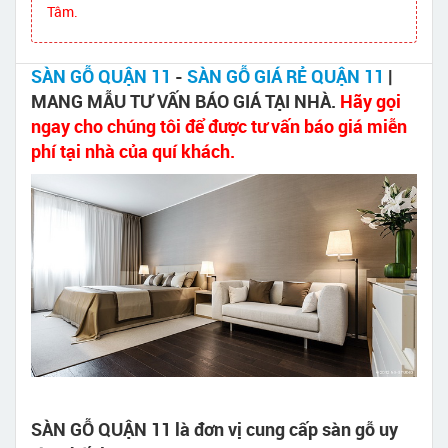
Tâm.
SÀN GỖ QUẬN 11
-
SÀN GỖ GIÁ RẺ QUẬN 11
|
MANG MẪU TƯ VẤN BÁO GIÁ TẠI NHÀ.
Hãy gọi
ngay cho chúng tôi để được tư vấn báo giá miễn
phí tại nhà của quí khách.
SÀN GỖ QUẬN 11 là đơn vị cung cấp sàn gỗ uy