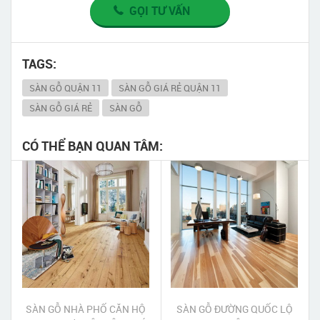
GỌI TƯ VẤN
TAGS:
SÀN GỖ QUẬN 11
SÀN GỖ GIÁ RẺ QUẬN 11
SÀN GỖ GIÁ RẺ
SÀN GỖ
CÓ THỂ BẠN QUAN TÂM:
SÀN GỖ NHÀ PHỐ CĂN HỘ
SÀN GỖ ĐƯỜNG QUỐC LỘ