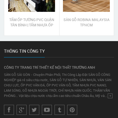
TẤM ỐP TƯỜNG PVC QUẬN
SÀN GỖ ROBINA MALAYSIA
TÂN BÌNH | TẤM NHỰA ỐP
TPHCM
TƯỜNG PVC QUẬN TÂN
BÌNH
THÔNG TIN CÔNG TY
CÔNG TY TRANG TRÍ THIẾT KẾ NỘI THẤT TRƯỜNG ANH
SÀN GỖ SÀI GÒN - Chuyên Phân Phối, Thi Công Lắp Đặt SÀN GỖ CÔNG
NGHIỆP giá rẻ siêu chịu nước, SÀN GỖ TỰ NHIÊN, SÀN NHỰA, VÁN SÀN
CHỊU LỰC, ỐP PVC VÂN ĐÁ, ỐP PVC VÂN GỖ, TẤM NHỰA PVC NANO,
LAM SÓNG, GỖ NHỰA NGOÀI TRỜI, CHỈ NHỰA HÀN QUỐC, THẢM VĂN
PHÒNG... Vật liệu chịu nước chịu ẩm cao tiêu chuẩn Châu Âu, Mỹ và...
+