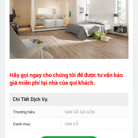
Hãy gọi ngay cho chúng tôi để được tư vấn báo
giá miễn phí tại nhà của quí khách.
Chi Tiết Dịch Vụ
Thương hiệu
SÀN GỖ SÀI GÒN
Danh mục
SÀN GỖ