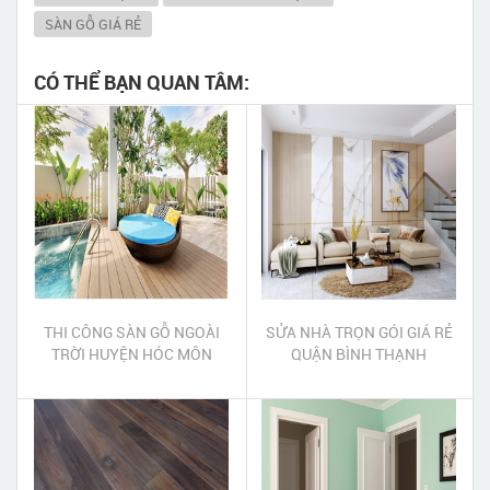
SÀN GỖ GIÁ RẺ
CÓ THỂ BẠN QUAN TÂM:
THI CÔNG SÀN GỖ NGOÀI
SỬA NHÀ TRỌN GÓI GIÁ RẺ
TRỜI HUYỆN HÓC MÔN
QUẬN BÌNH THẠNH