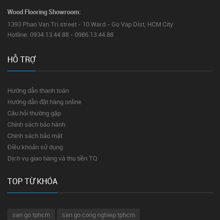
Wood Flooring Showroom:
1393 Phan Van Tri street - 10 Ward - Go Vap Dist, HCM City
Hotline: 0934.13.44.88 - 0986.13.44.88
HỖ TRỢ
Hướng dẫn thanh toán
Hướng dẫn đặt hàng online
Câu hỏi thường gặp
Chính sách bảo hành
Chính sách bảo mật
Điều khoản sử dụng
Dịch vụ giao hàng và thu tiền TQ
TOP TỪ KHÓA
san go tphcm
san go cong nghiep tphcm