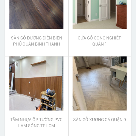
SÀN GỖ ĐƯỜNG ĐIỆN BIÊN
CỬA GỖ CÔNG NGHIỆP
PHỦ QUẬN BÌNH THẠNH
QUẬN 1
TẤM NHỰA ỐP TƯỜNG PVC
SÀN GỖ XƯƠNG CÁ QUẬN 9
LAM SÓNG TPHCM