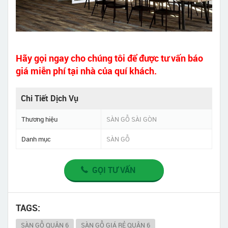
Hãy gọi ngay cho chúng tôi để được tư vấn báo
giá miễn phí tại nhà của quí khách.
Chi Tiết Dịch Vụ
Thương hiệu
SÀN GỖ SÀI GÒN
Danh mục
SÀN GỖ
GỌI TƯ VẤN
TAGS:
SÀN GỖ QUẬN 6
SÀN GỖ GIÁ RẺ QUẬN 6