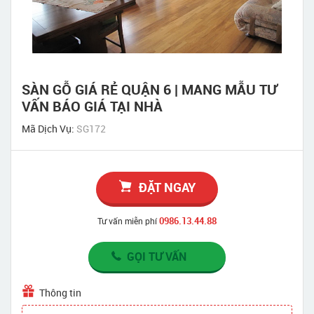
SÀN GỖ GIÁ RẺ QUẬN 6 | MANG MẪU TƯ
VẤN BÁO GIÁ TẠI NHÀ
Mã Dịch Vụ:
SG172
ĐẶT NGAY
0986.13.44.88
Tư vấn miễn phí
GỌI TƯ VẤN
Thông tin