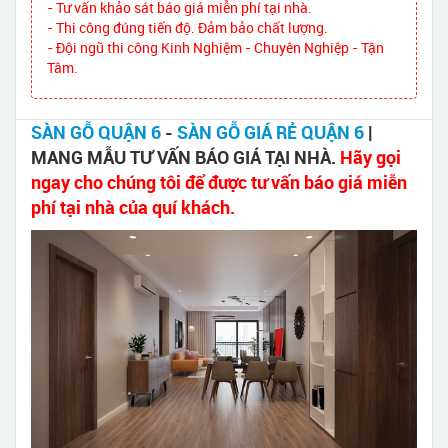
- Tư vấn khảo sát báo giá miễn phí tại nhà.
- Thi công đúng tiến độ. Đảm bảo chất lượng.
- Đội ngũ thi công Kinh Nghiệm - Chuyên Nghiệp - Tận
Tâm.
SÀN GỖ QUẬN 6
-
SÀN GỖ GIÁ RẺ QUẬN 6
|
MANG MẪU TƯ VẤN BÁO GIÁ TẠI NHÀ.
Hãy gọi
ngay cho chúng tôi để được tư vấn báo giá miễn
phí tại nhà của quí khách.