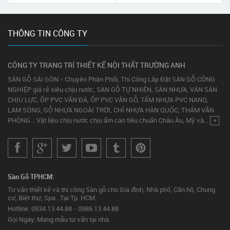
THÔNG TIN CÔNG TY
CÔNG TY TRANG TRÍ THIẾT KẾ NỘI THẤT TRƯỜNG ANH
SÀN GỖ SÀI GÒN - Chuyên Phân Phối, Thi Công Lắp Đặt SÀN GỖ CÔNG
NGHIỆP giá rẻ siêu chịu nước, SÀN GỖ TỰ NHIÊN, SÀN NHỰA, VÁN SÀN
CHỊU LỰC, ỐP PVC VÂN ĐÁ, ỐP PVC VÂN GỖ, TẤM NHỰA PVC NANO,
LAM SÓNG, GỖ NHỰA NGOÀI TRỜI, CHỈ NHỰA HÀN QUỐC, THẢM VĂN
PHÒNG... Vật liệu chịu nước chịu ẩm cao tiêu chuẩn Châu Âu, Mỹ và...
+
Sàn Gỗ TPHCM:
Tư vấn thiết kế và thi công Sàn gỗ cho Gia đình, Nhà phố, Căn hộ, Chung
cư, Biệt thự, Spa...Tại Tp. HCM.
Hotline: 0934.13.44.88 - 0986.13.44.88
Gọi Ngay: Mang mẫu tư vấn tại nhà.