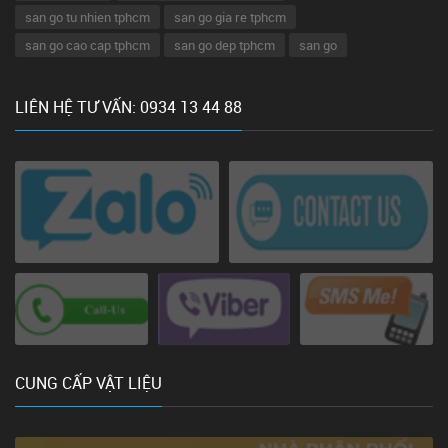
san go tu nhien tphcm
san go gia re tphcm
san go cao cap tphcm
san go dep tphcm
san go
LIÊN HỆ TƯ VẤN: 0934 13 44 88
CUNG CẤP VẬT LIỆU