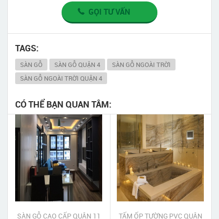
GỌI TƯ VẤN
TAGS:
SÀN GỖ
SÀN GỖ QUẬN 4
SÀN GỖ NGOÀI TRỜI
SÀN GỖ NGOÀI TRỜI QUẬN 4
CÓ THỂ BẠN QUAN TÂM:
SÀN GỖ CAO CẤP QUẬN 11
TẤM ỐP TƯỜNG PVC QUẬN