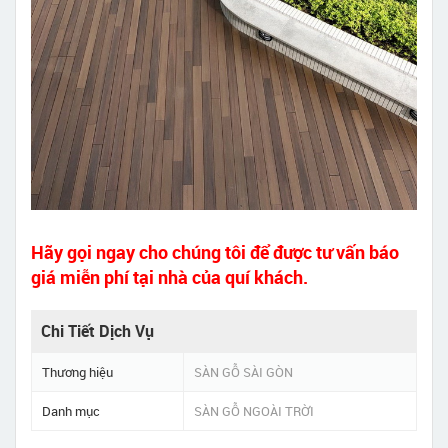
Hãy gọi ngay cho chúng tôi để được tư vấn báo
giá miễn phí tại nhà của quí khách.
Chi Tiết Dịch Vụ
Thương hiệu
SÀN GỖ SÀI GÒN
Danh mục
SÀN GỖ NGOÀI TRỜI