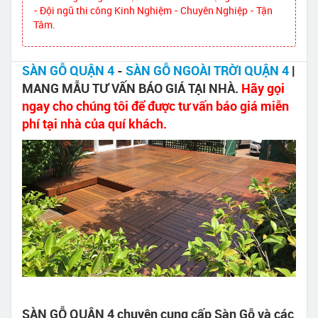
- Đội ngũ thi công Kinh Nghiệm - Chuyên Nghiệp - Tận
Tâm.
SÀN GỖ QUẬN 4
-
SÀN GỖ NGOÀI TRỜI QUẬN 4
|
MANG MẪU TƯ VẤN BÁO GIÁ TẠI NHÀ.
Hãy gọi
ngay cho chúng tôi để được tư vấn báo giá miễn
phí tại nhà của quí khách.
SÀN GỖ QUẬN 4 chuyên cung cấp Sàn Gỗ và các