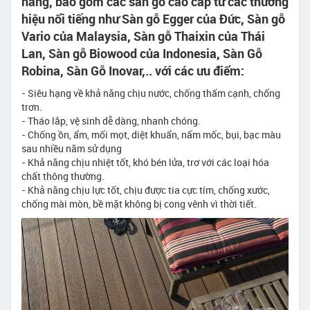
hàng, bao gồm các sàn gỗ cao cấp từ các thương
hiệu nổi tiếng như Sàn gỗ Egger của Đức, Sàn gỗ
Vario của Malaysia, Sàn gỗ Thaixin của Thái
Lan, Sàn gỗ Biowood của Indonesia, Sàn Gỗ
Robina, Sàn Gỗ Inovar,.. với các ưu điểm:
- Siêu hạng về khả năng chịu nước, chống thấm cạnh, chống
trơn.
- Tháo lắp, vệ sinh dễ dàng, nhanh chóng.
- Chống ồn, ẩm, mối mọt, diệt khuẩn, nấm mốc, bụi, bạc màu
sau nhiều năm sử dụng
- Khả năng chịu nhiệt tốt, khó bén lửa, trơ với các loại hóa
chất thông thường.
- Khả năng chịu lực tốt, chịu được tia cực tím, chống xước,
chống mài mòn, bề mặt không bị cong vênh vì thời tiết.