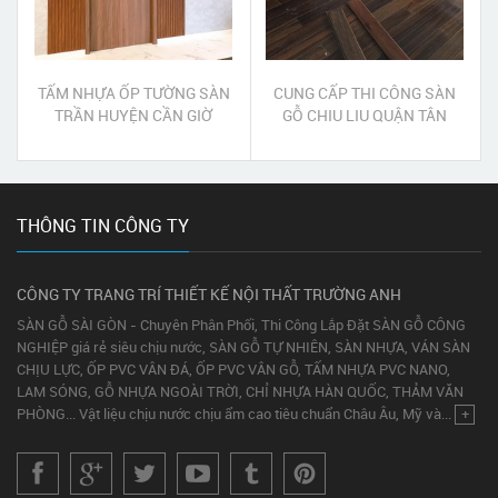
TẤM NHỰA ỐP TƯỜNG SÀN
CUNG CẤP THI CÔNG SÀN
TRẦN HUYỆN CẦN GIỜ
GỖ CHIU LIU QUẬN TÂN
BÌNH
THÔNG TIN CÔNG TY
CÔNG TY TRANG TRÍ THIẾT KẾ NỘI THẤT TRƯỜNG ANH
SÀN GỖ SÀI GÒN - Chuyên Phân Phối, Thi Công Lắp Đặt SÀN GỖ CÔNG
NGHIỆP giá rẻ siêu chịu nước, SÀN GỖ TỰ NHIÊN, SÀN NHỰA, VÁN SÀN
CHỊU LỰC, ỐP PVC VÂN ĐÁ, ỐP PVC VÂN GỖ, TẤM NHỰA PVC NANO,
LAM SÓNG, GỖ NHỰA NGOÀI TRỜI, CHỈ NHỰA HÀN QUỐC, THẢM VĂN
PHÒNG... Vật liệu chịu nước chịu ẩm cao tiêu chuẩn Châu Âu, Mỹ và...
+