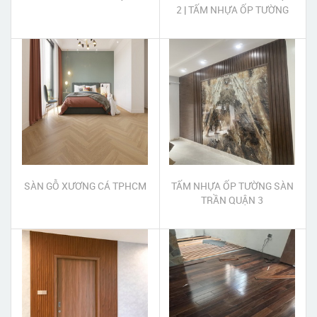
2 | TẤM NHỰA ỐP TƯỜNG
PVC QUẬN 2
SÀN GỖ XƯƠNG CÁ TPHCM
TẤM NHỰA ỐP TƯỜNG SÀN
TRẦN QUẬN 3