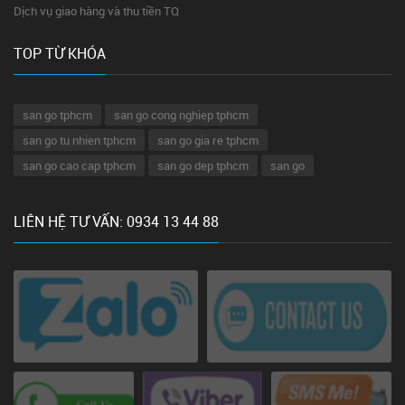
Dịch vụ giao hàng và thu tiền TQ
TOP TỪ KHÓA
san go tphcm
san go cong nghiep tphcm
san go tu nhien tphcm
san go gia re tphcm
san go cao cap tphcm
san go dep tphcm
san go
LIÊN HỆ TƯ VẤN: 0934 13 44 88