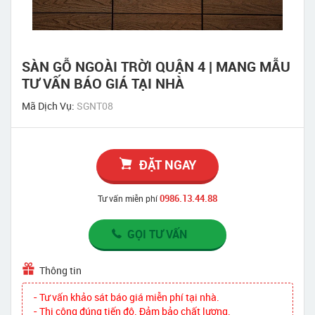
SÀN GỖ NGOÀI TRỜI QUẬN 4 | MANG MẪU
TƯ VẤN BÁO GIÁ TẠI NHÀ
Mã Dịch Vụ:
SGNT08
ĐẶT NGAY
0986.13.44.88
Tư vấn miễn phí
GỌI TƯ VẤN
Thông tin
- Tư vấn khảo sát báo giá miễn phí tại nhà.
- Thi công đúng tiến độ. Đảm bảo chất lượng.