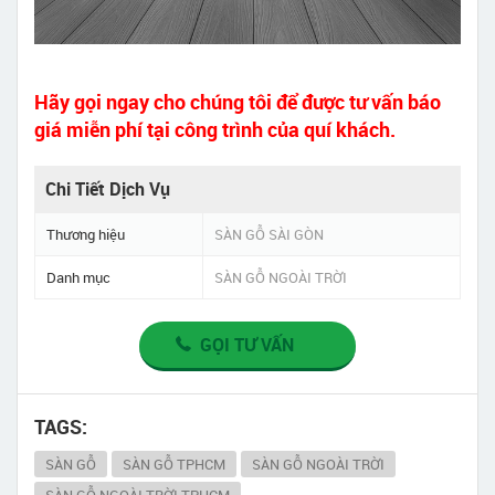
Hãy gọi ngay cho chúng tôi để được tư vấn báo
giá miễn phí tại công trình của quí khách.
Chi Tiết Dịch Vụ
Thương hiệu
SÀN GỖ SÀI GÒN
Danh mục
SÀN GỖ NGOÀI TRỜI
GỌI TƯ VẤN
TAGS:
SÀN GỖ
SÀN GỖ TPHCM
SÀN GỖ NGOÀI TRỜI
SÀN GỖ NGOÀI TRỜI TPHCM