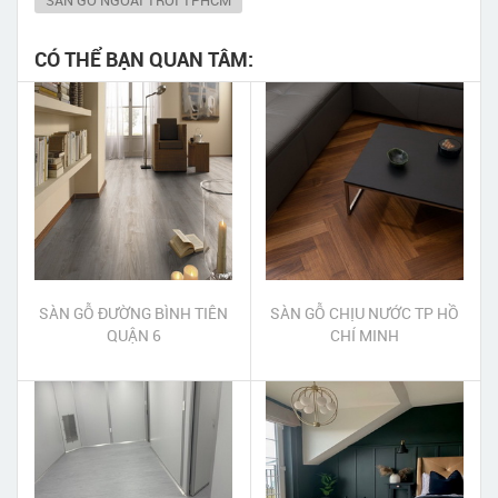
CÓ THỂ BẠN QUAN TÂM:
SÀN GỖ ĐƯỜNG BÌNH TIÊN
SÀN GỖ CHỊU NƯỚC TP HỒ
QUẬN 6
CHÍ MINH