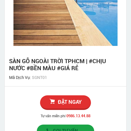
SÀN GỖ NGOÀI TRỜI TPHCM | #CHỊU
NƯỚC #BỀN MÀU #GIÁ RẺ
Mã Dịch Vụ:
SGNT01
ĐẶT NGAY
0986.13.44.88
Tư vấn miễn phí
GỌI TƯ VẤN