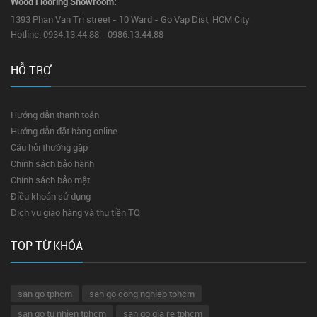
Wood Flooring Showroom:
1393 Phan Van Tri street - 10 Ward - Go Vap Dist, HCM City
Hotline: 0934.13.44.88 - 0986.13.44.88
HỖ TRỢ
Hướng dẫn thanh toán
Hướng dẫn đặt hàng online
Câu hỏi thường gặp
Chính sách bảo hành
Chính sách bảo mật
Điều khoản sử dụng
Dịch vụ giao hàng và thu tiền TQ
TOP TỪ KHÓA
san go tphcm
san go cong nghiep tphcm
san go tu nhien tphcm
san go gia re tphcm