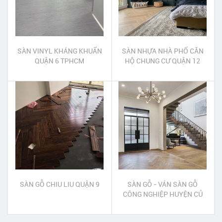
SÀN VINYL KHÁNG KHUẨN
SÀN NHỰA NHÀ PHỐ CĂN
QUẬN 6 TPHCM
HỘ CHUNG CƯ QUẬN 12
SÀN GỖ CHIU LIU QUẬN 9
SÀN GỖ - VÁN SÀN GỖ
CÔNG NGHIỆP HUYỆN CỦ
CHI