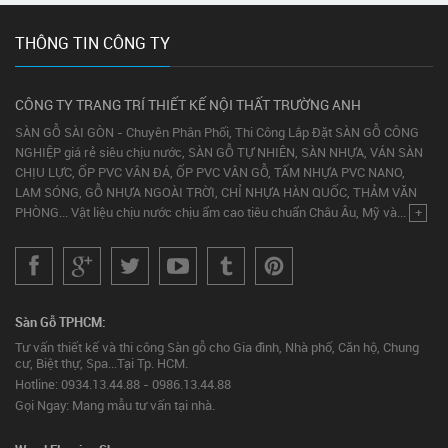
THÔNG TIN CÔNG TY
CÔNG TY TRANG TRÍ THIẾT KẾ NỘI THẤT TRƯỜNG ANH
SÀN GỖ SÀI GÒN - Chuyên Phân Phối, Thi Công Lắp Đặt SÀN GỖ CÔNG
NGHIỆP giá rẻ siêu chịu nước, SÀN GỖ TỰ NHIÊN, SÀN NHỰA, VÁN SÀN
CHỊU LỰC, ỐP PVC VÂN ĐÁ, ỐP PVC VÂN GỖ, TẤM NHỰA PVC NANO,
LAM SÓNG, GỖ NHỰA NGOÀI TRỜI, CHỈ NHỰA HÀN QUỐC, THẢM VĂN
PHÒNG... Vật liệu chịu nước chịu ẩm cao tiêu chuẩn Châu Âu, Mỹ và...
+
Sàn Gỗ TPHCM:
Tư vấn thiết kế và thi công Sàn gỗ cho Gia đình, Nhà phố, Căn hộ, Chung
cư, Biệt thự, Spa...Tại Tp. HCM.
Hotline: 0934.13.44.88 - 0986.13.44.88
Gọi Ngay: Mang mẫu tư vấn tại nhà.