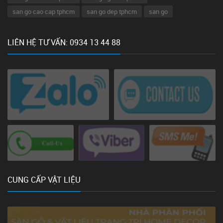
san go cao cap tphcm
san go dep tphcm
san go
LIÊN HỆ TƯ VẤN: 0934 13 44 88
CUNG CẤP VẬT LIỆU