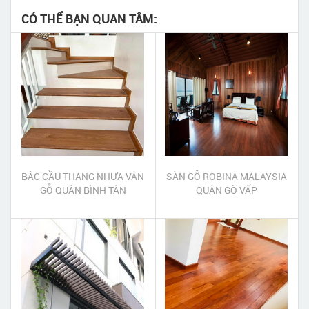
CÓ THỂ BẠN QUAN TÂM:
BẬC CẦU THANG NHỰA VÂN
SÀN GỖ ROBINA MALAYSIA
GỖ QUẬN BÌNH TÂN
QUẬN GÒ VẤP