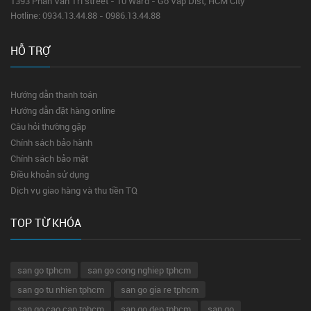
1393 Phan Van Tri street - 10 Ward - Go Vap Dist, HCM City
Hotline: 0934.13.44.88 - 0986.13.44.88
HỖ TRỢ
Hướng dẫn thanh toán
Hướng dẫn đặt hàng online
Câu hỏi thường gặp
Chính sách bảo hành
Chính sách bảo mật
Điều khoản sử dụng
Dịch vụ giao hàng và thu tiền TQ
TOP TỪ KHÓA
san go tphcm
san go cong nghiep tphcm
san go tu nhien tphcm
san go gia re tphcm
san go cao cap tphcm
san go dep tphcm
san go