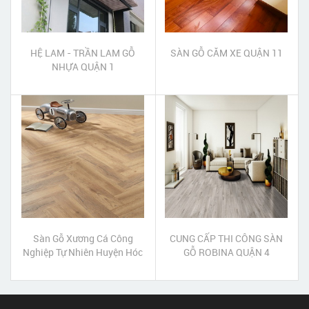
HỆ LAM - TRẦN LAM GỖ
SÀN GỖ CĂM XE QUẬN 11
NHỰA QUẬN 1
Sàn Gỗ Xương Cá Công
CUNG CẤP THI CÔNG SÀN
Nghiệp Tự Nhiên Huyện Hóc
GỖ ROBINA QUẬN 4
Môn