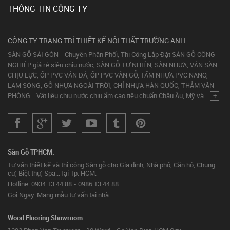
THÔNG TIN CÔNG TY
CÔNG TY TRANG TRÍ THIẾT KẾ NỘI THẤT TRƯỜNG ANH
SÀN GỖ SÀI GÒN - Chuyên Phân Phối, Thi Công Lắp Đặt SÀN GỖ CÔNG
NGHIỆP giá rẻ siêu chịu nước, SÀN GỖ TỰ NHIÊN, SÀN NHỰA, VÁN SÀN
CHỊU LỰC, ỐP PVC VÂN ĐÁ, ỐP PVC VÂN GỖ, TẤM NHỰA PVC NANO,
LAM SÓNG, GỖ NHỰA NGOÀI TRỜI, CHỈ NHỰA HÀN QUỐC, THẢM VĂN
PHÒNG... Vật liệu chịu nước chịu ẩm cao tiêu chuẩn Châu Âu, Mỹ và...
+
Sàn Gỗ TPHCM:
Tư vấn thiết kế và thi công Sàn gỗ cho Gia đình, Nhà phố, Căn hộ, Chung
cư, Biệt thự, Spa...Tại Tp. HCM.
Hotline: 0934.13.44.88 - 0986.13.44.88
Gọi Ngay: Mang mẫu tư vấn tại nhà.
Wood Flooring Showroom: