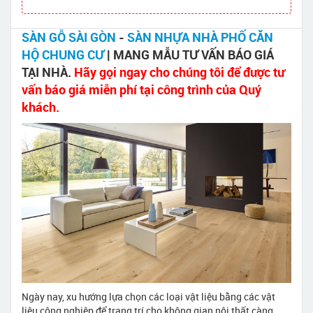
SÀN GỖ SÀI GÒN
-
SÀN NHỰA NHÀ PHỐ CĂN
HỘ CHUNG CƯ
| MANG MẪU TƯ VẤN BÁO GIÁ
TẠI NHÀ.
Hãy gọi ngay cho chúng tôi để được tư
vấn báo giá miễn phí tại công trình của Quý
khách.
Ngày nay, xu hướng lựa chọn các loại vật liệu bằng các vật
liệu công nghiệp để trang trí cho không gian nội thất càng