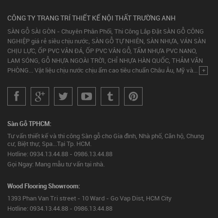
CÔNG TY TRANG TRÍ THIẾT KẾ NỘI THẤT TRƯỜNG ANH
SÀN GỖ SÀI GÒN - Chuyên Phân Phối, Thi Công Lắp Đặt SÀN GỖ CÔNG
NGHIỆP giá rẻ siêu chịu nước, SÀN GỖ TỰ NHIÊN, SÀN NHỰA, VÁN SÀN
CHỊU LỰC, ỐP PVC VÂN ĐÁ, ỐP PVC VÂN GỖ, TẤM NHỰA PVC NANO,
LAM SÓNG, GỖ NHỰA NGOÀI TRỜI, CHỈ NHỰA HÀN QUỐC, THẢM VĂN
PHÒNG... Vật liệu chịu nước chịu ẩm cao tiêu chuẩn Châu Âu, Mỹ và...
+
Sàn Gỗ TPHCM:
Tư vấn thiết kế và thi công Sàn gỗ cho Gia đình, Nhà phố, Căn hộ, Chung
cư, Biệt thự, Spa...Tại Tp. HCM.
Hotline: 0934.13.44.88 - 0986.13.44.88
Gọi Ngay: Mang mẫu tư vấn tại nhà.
Wood Flooring Showroom:
1393 Phan Van Tri street - 10 Ward - Go Vap Dist, HCM City
Hotline: 0934.13.44.88 - 0986.13.44.88