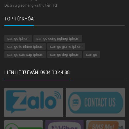
Dịch vụ giao hàng và thu tiền TQ
TOP TỪ KHÓA
san go tphcm
san go cong nghiep tphcm
san go tu nhien tphcm
san go gia re tphcm
san go cao cap tphcm
san go dep tphcm
san go
LIÊN HỆ TƯ VẤN: 0934 13 44 88