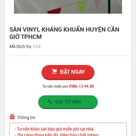
SÀN VINYL KHÁNG KHUẨN HUYỆN CẦN
GIỜ TPHCM
Mã Dịch Vụ:
V24
ĐẶT NGAY
0986.13.44.88
Tư vấn miễn phí
GỌI TƯ VẤN
Thông tin
- Tư vấn khảo sát báo giá miễn phí tại nhà.
- Thi công đúng tiến độ. Đảm bảo chất lượng.