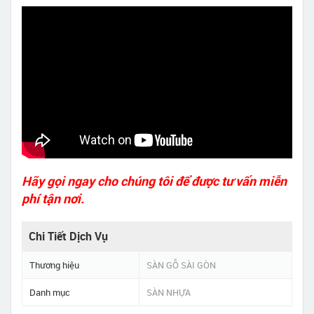
Hãy gọi ngay cho chúng tôi để được tư vấn miễn
phí tận nơi.
Chi Tiết Dịch Vụ
Thương hiệu
SÀN GỖ SÀI GÒN
Danh mục
SÀN NHỰA