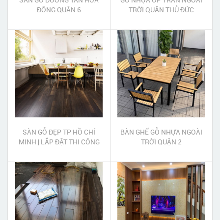
ĐÔNG QUẬN 6
TRỜI QUẬN THỦ ĐỨC
SÀN GỖ ĐẸP TP HỒ CHÍ
BÀN GHẾ GỖ NHỰA NGOÀI
MINH | LẮP ĐẶT THI CÔNG
TRỜI QUẬN 2
SÀN GỖ ĐẸP TP HỒ CHÍ
MINH