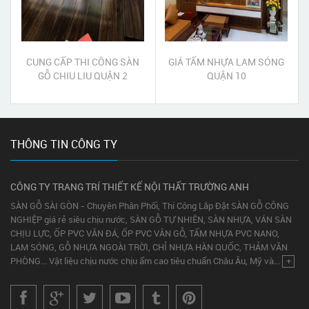
CUNG CẤP THI CÔNG SÀN
GIÁ TẤM NHỰA LAM SÓNG
GỖ CHIU LIU QUẬN 2
QUẬN 10
THÔNG TIN CÔNG TY
CÔNG TY TRANG TRÍ THIẾT KẾ NỘI THẤT TRƯỜNG ANH
SÀN GỖ SÀI GÒN - Chuyên Phân Phối, Thi Công Lắp Đặt SÀN GỖ CÔNG
NGHIỆP giá rẻ siêu chịu nước, SÀN GỖ TỰ NHIÊN, SÀN NHỰA, VÁN SÀN
CHỊU LỰC, ỐP PVC VÂN ĐÁ, ỐP PVC VÂN GỖ, TẤM NHỰA PVC NANO,
LAM SÓNG, GỖ NHỰA NGOÀI TRỜI, CHỈ NHỰA HÀN QUỐC, THẢM VĂN
PHÒNG... Vật liệu chịu nước chịu ẩm cao tiêu chuẩn Châu Âu, Mỹ và...
+