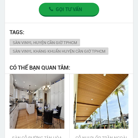
GỌI TƯ VẤN
TAGS:
SÀN VINYL HUYỆN CẦN GIỜ TPHCM
SÀN VINYL KHÁNG KHUẨN HUYỆN CẦN GIỜ TPHCM
CÓ THỂ BẠN QUAN TÂM:
SÀN GỖ ĐƯỜNG TÂN HÒA
GỖ NHỰA ỐP TRẦN NGOÀI